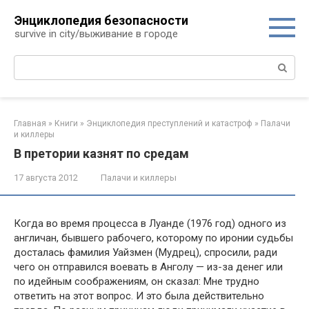
Перейти
Энциклопедия безопасности
к
survive in city/выживание в городе
контенту
Поиск:
Главная
»
Книги
»
Энциклопедия преступлений и катастроф
»
Палачи
и киллеры
В претории казнят по средам
17 августа 2012
Палачи и киллеры
Когда во время процесса в Луанде (1976 год) одного из
англичан, бывшего рабочего, которому по иронии судьбы
досталась фамилия Уайзмен (Мудрец), спросили, ради
чего он отправился воевать в Анголу — из-за денег или
по идейным соображениям, он сказал: Мне трудно
ответить на этот вопрос. И это была действительно