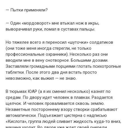
— Пытки применяли?
— Один «мордоворот» мне втыкал нож в икры,
выворачивал руки, ломал в суставах пальцы.
Но тяжелее всего я переносил «шуточки» солдатиков
(они тоже меня иногда стерегли, не только
профессиональные охранники). Несколько раз они
вводили мне в вену снотворное. Большими дозами.
Заставляли громадными порциями глотать психотропные
таблетки. После этого два дня встать просто
невозможно, как выжил — не знаю.
В тюрьмах ЮАР (а я их сменил несколько) казнят по
средам. По двору идет человек в плавках. Раздается
щелчок. И человек проваливается сквозь землю.
Незаметные постороннему взору створки срабатывают
автоматически. Подъезжает цистерна с надписью
«Кислота», группа людей сливает жидкость куда-то вниз,
машина уходит. Во дворе уже ждет своей очереди