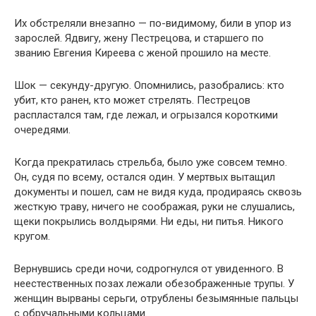
Их обстреляли внезапно — по-видимому, били в упор из
зарослей. Ядвигу, жену Пестрецова, и старшего по
званию Евгения Киреева с женой прошило на месте.
Шок — секунду-другую. Опомнились, разобрались: кто
убит, кто ранен, кто может стрелять. Пестрецов
распластался там, где лежал, и огрызался короткими
очередями.
Когда прекратилась стрельба, было уже совсем темно.
Он, судя по всему, остался один. У мертвых вытащил
документы и пошел, сам не видя куда, продираясь сквозь
жесткую траву, ничего не соображая, руки не слушались,
щеки покрылись волдырями. Ни еды, ни питья. Никого
кругом.
Вернувшись среди ночи, содрогнулся от увиденного. В
неестественных позах лежали обезображенные трупы. У
женщин вырваны серьги, отрублены безымянные пальцы
с обручальными кольцами.