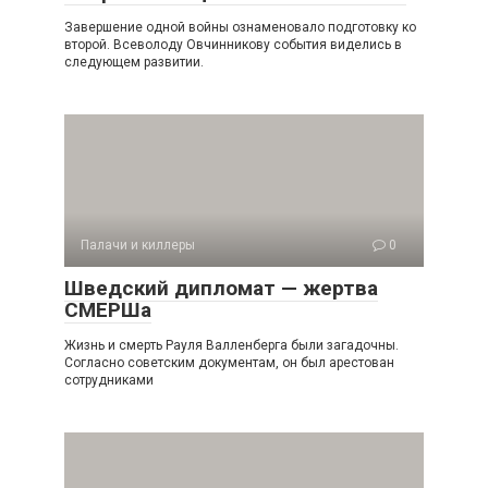
Завершение одной войны ознаменовало подготовку ко
второй. Всеволоду Овчинникову события виделись в
следующем развитии.
Палачи и киллеры
0
Шведский дипломат — жертва
СМЕРШа
Жизнь и смерть Рауля Валленберга были загадочны.
Согласно советским документам, он был арестован
сотрудниками