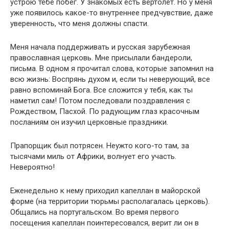
устрою тебе побег. У знакомых есть вертолет. Но у меня
уже появилось какое-то внутреннее предчувствие, даже
уверенность, что меня должны спасти.
Меня начала поддерживать и русская зарубежная
православная церковь. Мне присылали бандероли,
письма. В одном я прочитал слова, которые запомнил на
всю жизнь: Воспрянь духом и, если ты неверующий, все
равно вспоминай Бога. Все сложится у тебя, как ты
наметил сам! Потом последовали поздравления с
Рождеством, Пасхой. По радующим глаз красочным
посланиям он изучил церковные праздники.
Прапорщик был потрясен. Неужто кого-то там, за
тысячами миль от Африки, волнует его участь.
Невероятно!
Еженедельно к нему приходил капеллан в майорской
форме (на территории тюрьмы располагалась церковь).
Общались на португальском. Во время первого
посещения капеллан поинтересовался, верит ли он в