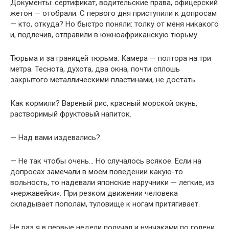
Документы: сертификат, водительские права, офицерский
жетон — отобрали. С первого дня приступили к допросам
— кто, откуда? Но быстро поняли: толку от меня никакого
и, подлечив, отправили в южноафриканскую тюрьму.
Тюрьма и за границей тюрьма. Камера — полтора на три
метра. Теснота, духота, два окна, почти сплошь
закрытого металлическими пластинами, не достать.
Как кормили? Вареный рис, красный морской окунь,
растворимый фруктовый напиток.
— Над вами издевались?
— Не так чтобы очень… Но случалось всякое. Если на
допросах замечали в моем поведении какую-то
вольность, то надевали японские наручники — легкие, из
«нержавейки». При резком движении человека
складывает пополам, туловище к ногам притягивает.
Не раз я в первые недели получал и нунчаками по голени.