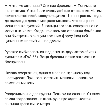
— А что же ангольцы? Они нас бросили… — Понимаете,
какая штука. У нас были очень добрые отношения. Мы им
помогали техникой, консультациями… Но все равно, когда
доходило до дела, я мог рассчитывать, что прикроет
меня только русский. Ангольцы воевать совершенно не
могут и не хотят. Когда началась эта страшная бомбежка,
они быстренько скинули военную форму (под ней —
цивильные шорты!) и — по домам.
Русские выбирались из-под огня на двух автомобилях —
«уазике» и «ГАЗ-66». Вещи бросили, взяли автоматы и
боеприпасы.
Начало смеркаться, однако жара по-прежнему под
шестьдесят. Пришлось оставить машины — слишком
заметная мишень.
Разделились на две группы. Пешком по саванне. От зноя
земля потрескалась, в щель рука проходит, желтая
пыльная трава выше метра.