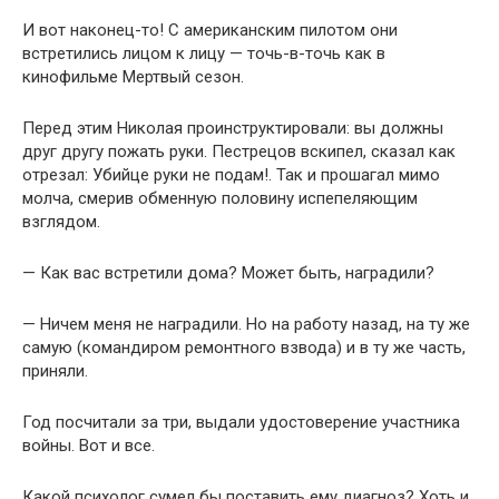
И вот наконец-то! С американским пилотом они
встретились лицом к лицу — точь-в-точь как в
кинофильме Мертвый сезон.
Перед этим Николая проинструктировали: вы должны
друг другу пожать руки. Пестрецов вскипел, сказал как
отрезал: Убийце руки не подам!. Так и прошагал мимо
молча, смерив обменную половину испепеляющим
взглядом.
— Как вас встретили дома? Может быть, наградили?
— Ничем меня не наградили. Но на работу назад, на ту же
самую (командиром ремонтного взвода) и в ту же часть,
приняли.
Год посчитали за три, выдали удостоверение участника
войны. Вот и все.
Какой психолог сумел бы поставить ему диагноз? Хоть и