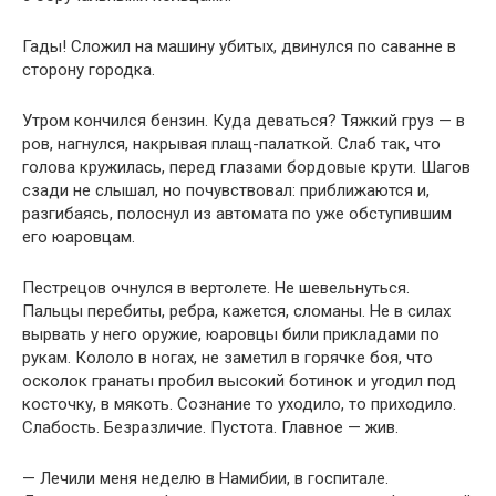
Гады! Сложил на машину убитых, двинулся по саванне в
сторону городка.
Утром кончился бензин. Куда деваться? Тяжкий груз — в
ров, нагнулся, накрывая плащ-палаткой. Слаб так, что
голова кружилась, перед глазами бордовые крути. Шагов
сзади не слышал, но почувствовал: приближаются и,
разгибаясь, полоснул из автомата по уже обступившим
его юаровцам.
Пестрецов очнулся в вертолете. Не шевельнуться.
Пальцы перебиты, ребра, кажется, сломаны. Не в силах
вырвать у него оружие, юаровцы били прикладами по
рукам. Кололо в ногах, не заметил в горячке боя, что
осколок гранаты пробил высокий ботинок и угодил под
косточку, в мякоть. Сознание то уходило, то приходило.
Слабость. Безразличие. Пустота. Главное — жив.
— Лечили меня неделю в Намибии, в госпитале.