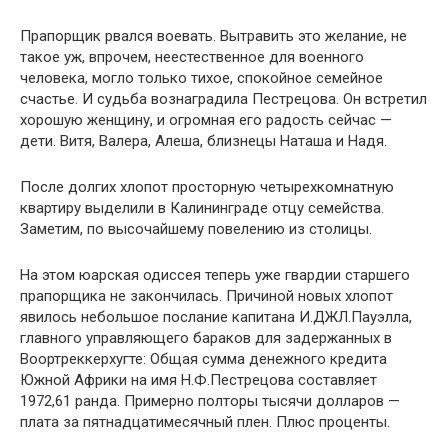
Прапорщик рвался воевать. Вытравить это желание, не
такое уж, впрочем, неестественное для военного
человека, могло только тихое, спокойное семейное
счастье. И судьба вознаградила Пестрецова. Он встретил
хорошую женщину, и огромная его радость сейчас —
дети. Витя, Валера, Алеша, близнецы Наташа и Надя.
После долгих хлопот просторную четырехкомнатную
квартиру выделили в Калининграде отцу семейства.
Заметим, по высочайшему повелению из столицы.
На этом юарская одиссея теперь уже гвардии старшего
прапорщика не закончилась. Причиной новых хлопот
явилось небольшое послание капитана И.ДЖЛ.Пауэлла,
главного управляющего бараков для задержанных в
Воортреккерхугте: Общая сумма денежного кредита
Южной Африки на имя Н.Ф.Пестрецова составляет
1972,61 ранда. Примерно полторы тысячи долларов —
плата за пятнадцатимесячный плен. Плюс проценты.