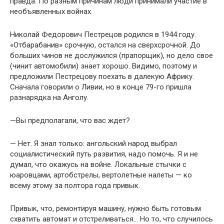
правда. По разным причинам люди принимали участие в
необъявленных войнах.
Николай Федорович Пестрецов родился в 1944 году.
«Отбарабанив» срочную, остался на сверхсрочной. До
больших чинов не дослужился (прапорщик), но дело свое
(чинит автомобили) знает хорошо. Видимо, поэтому и
предложили Пестрецову поехать в далекую Африку.
Сначала говорили о Ливии, но в конце 79-го пришла
разнарядка на Анголу.
—Вы предполагали, что вас ждет?
— Нет. Я знал только: ангольский народ выбрал
социалистический путь развития, надо помочь. Я и не
думал, что окажусь на войне. Локальные стычки с
юаровцами, артобстрелы, вертолетные налеты — ко
всему этому за полтора года привык.
Привык, что, ремонтируя машину, нужно быть готовым
схватить автомат и отстреливаться… Но то, что случилось