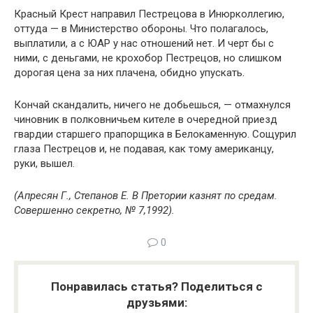
Красный Крест направил Пестрецова в Инюрколлегию,
оттуда — в Министерство обороны. Что полагалось,
выплатили, а с ЮАР у нас отношений нет. И черт бы с
ними, с деньгами, не крохобор Пестрецов, но слишком
дорогая цена за них плачена, обидно упускать.
Кончай скандалить, ничего не добьешься, — отмахнулся
чиновник в полковничьем кителе в очередной приезд
гвардии старшего прапорщика в Белокаменную. Сощурил
глаза Пестрецов и, не подавая, как тому американцу,
руки, вышел.
(Апресян Г., Степанов Е. В Претории казнят по средам.
Совершенно секретно, № 7,1992).
0
Понравилась статья? Поделиться с
друзьями: