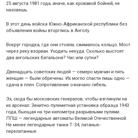
25 августа 1981 года, иначе, как кровавой бойней, не
назовешь.
В этот день войска Южно-Африканской республики без
объявления войны вторглись в Анголу.
Вокруг городка, где они стояли, сжималось кольцо. Мост
через реку взорван. Уходить некуда. Сколько выстоят
два ангольских батальона? Час или сутки?
Двенадцать советских людей — семеро мужчин и пять
женщин — были обречены. Их могло спасти лишь одно —
сдача в плен. Сопротивление означало гибель.
Эх, сюда бы московских генералов, чтобы взглянули на
их арсенал. Зенитно-пулеметная установка образца 1943
года, бьющая на три километра разрывными пулями.
ППШ — легендарные автоматы Великой Отечественной.
Не менее легендарные танки Т-34, латаные-
перелатанные.