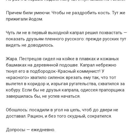
Причем били умеючи. Чтобы не раздробить кость. Тут же
прижигали йодом.
Чуть ли не в первый выходной капрал решил похвастать —
показать друзьям пленного русского: прежде русских тут
видеть не доводилось.
Жара. Пестрецов сидел на койке в плавках и кожаных
башмаках на деревянной подошве. Капрал небрежно
ткнул его в подбородок-Красный коммунист! У
«красного» хватило силенок врезать ему так, что тот
вылетел в коридор и, изрыгая ругательства, схватился за
кобуру. Если бы не друзья капрала, одиссея прапорщика
завершилась бы, не успев начаться.
Обошлось: посадили в угол на цепь, чтоб до двери не
доставал. Рацион, и без того скудный, сократился.
Допросы — ежедневно.