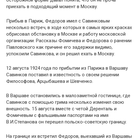
осторожной форме давал понять, что он не прочь
приехать в подходящий момент в Москву.
Прибыв в Париж, Федоров имел с Савинковым
несколько встреч, в ходе которых в самых ярких красках
обрисовал обстановку в Москве и работу московской
организации. Рассказы Фомичева и Федорова о ранении
Павловского как причине его задержки видимо,
успокоили Савинкова, и он решил ехать в Москву.
12 августа 1924 года по прибытии из Парижа в Варшаву
Савинков поставил в известность о своем решении
Философова, Арцыбашева и Шевченко.
В Варшаве остановились в малозаметной гостинице, где
Савинков с помощью грима несколько изменил свою
внешность. 15 августа вместе с четой Деренталь и
Фомичевым с фальшивыми паспортами на имя
В.И.Степанова он перешел польско-советскую границу.
На границе их встретил Федоров, выехавший из Варшавы