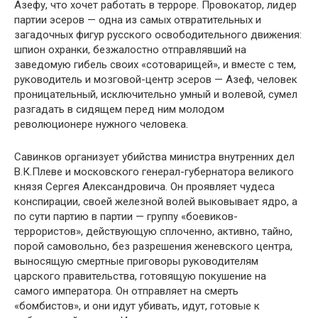
Азефу, что хочет работать в терроре. Провокатор, лидер
партии эсеров — одна из самых отвратительных и
загадочных фигур русского освободительного движения:
шпион охранки, безжалостно отправлявший на
заведомую гибель своих «сотоварищей», и вместе с тем,
руководитель и мозговой-центр эсеров — Азеф, человек
проницательный, исключительно умный и волевой, сумел
разгадать в сидящем перед ним молодом
революционере нужного человека.
Савинков организует убийства министра внутренних дел
В.К.Плеве и московского генерал-губернатора великого
князя Сергея Александровича. Он проявляет чудеса
конспирации, своей железной волей выковывает ядро, а
по сути партию в партии — группу «боевиков-
террористов», действующую сплоченно, активно, тайно,
порой самовольно, без разрешения женевского центра,
выносящую смертные приговоры руководителям
царского правительства, готовящую покушение на
самого императора. Он отправляет на смерть
«бомбистов», и они идут убивать, идут, готовые к