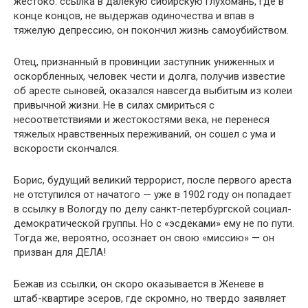
жестоко: ссылка в далекую сибирскую глухомань, где в
конце концов, не выдержав одиночества и впав в
тяжелую депрессию, он покончил жизнь самоубийством.
Отец, признанный в провинции заступник униженных и
оскорбленных, человек чести и долга, получив известие
об аресте сыновей, оказался навсегда выбитым из колеи
привычной жизни. Не в силах смириться с
несоответствиями и жестокостями века, не перенеся
тяжелых нравственных переживаний, он сошел с ума и
вскорости скончался.
Борис, будущий великий террорист, после первого ареста
не отступился от начатого — уже в 1902 году он попадает
в ссылку в Вологду по делу санкт-петербургской социал-
демократической группы. Но с «эсдеками» ему не по пути.
Тогда же, вероятно, осознает он свою «миссию» — он
призван для ДЕЛА!
Бежав из ссылки, он скоро оказывается в Женеве в
штаб-квартире эсеров, где скромно, но твердо заявляет