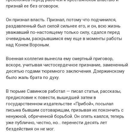
признай ее без оговорок.
Он признал власть. Признал, потому что подчинился,
раздавленный был силой сильнее его, и он, всю жизнь
уважавший по-настоящему только силу, сдался перед
очевидным, раскрывшимся ему еще в моменты работы
над Конем Вороным.
Военная коллегия вынесла ему смертный приговор,
вскоре, учитывая чистосердечное признание, замененный
десятью годами тюремного заключения. Дзержинскому
было жаль брата по духу.
В тюрьме Савинков работал — писал статьи, рассказы,
предисловие к повести, вышедшей затем в
государственном издательстве «Прибой», посылал
письма бывшим сотоварищам, призывая их покончить с
ненужной, обреченной борьбой. Он опять каялся, теперь
уже публично, честно, но… перенести десять лет
бездействия он не мог.