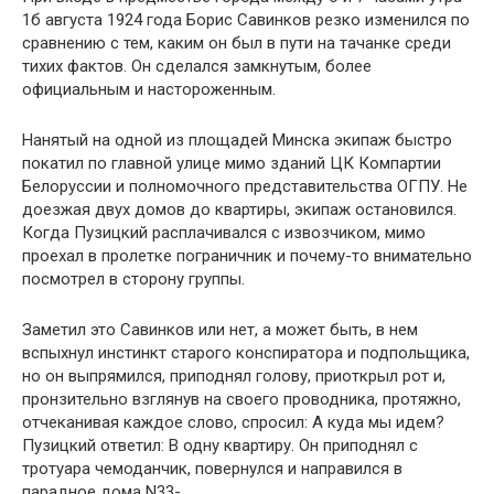
1б августа 1924 года Борис Савинков резко изменился по
сравнению с тем, каким он был в пути на тачанке среди
тихих фактов. Он сделался замкнутым, более
официальным и настороженным.
Нанятый на одной из площадей Минска экипаж быстро
покатил по главной улице мимо зданий ЦК Компартии
Белоруссии и полномочного представительства ОГПУ. Не
доезжая двух домов до квартиры, экипаж остановился.
Когда Пузицкий расплачивался с извозчиком, мимо
проехал в пролетке пограничник и почему-то внимательно
посмотрел в сторону группы.
Заметил это Савинков или нет, а может быть, в нем
вспыхнул инстинкт старого конспиратора и подпольщика,
но он выпрямился, приподнял голову, приоткрыл рот и,
пронзительно взглянув на своего проводника, протяжно,
отчеканивая каждое слово, спросил: А куда мы идем?
Пузицкий ответил: В одну квартиру. Он приподнял с
тротуара чемоданчик, повернулся и направился в
парадное дома N33-