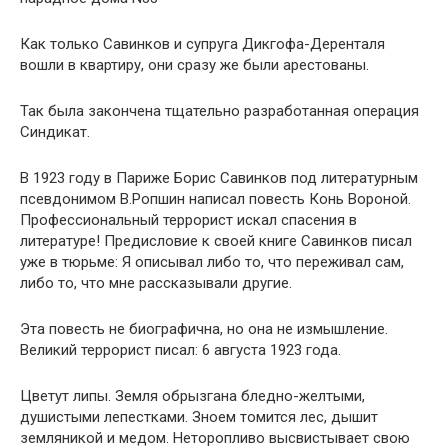
Как только Савинков и супруга Дикгофа-Деренталя
вошли в квартиру, они сразу же были арестованы.
Так была закончена тщательно разработанная операция
Синдикат.
В 1923 году в Париже Борис Савинков под литературным
псевдонимом В.Ропшин написал повесть Конь Вороной.
Профессиональный террорист искал спасения в
литературе! Предисловие к своей книге Савинков писал
уже в тюрьме: Я описывал либо то, что переживал сам,
либо то, что мне рассказывали другие.
Эта повесть не биографична, но она не измышление.
Великий террорист писал: 6 августа 1923 года.
Цветут липы. Земля обрызгана бледно-желтыми,
душистыми лепестками. Зноем томится лес, дышит
земляникой и медом. Неторопливо высвистывает свою