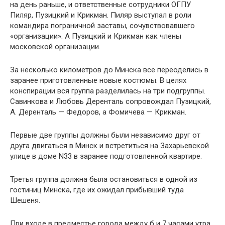
на день раньше, и ответственные сотрудники ОГПУ
Пиляр, Пузицкий и Крикман. Пиляр выступал в роли
командира пограничной заставы, сочувствовавшего
«организации». А Пузицкий и Крикман как члены
московской организации.
За несколько километров до Минска все переоделись в
заранее приготовленные новые костюмы. В целях
конспирации вся группа разделилась на три подгруппы.
Савинкова и Любовь Деренталь сопровождал Пузицкий,
А. Деренталь — Федоров, а Фомичева — Крикман.
Первые две группы должны были независимо друг от
друга двигаться в Минск и встретиться на Захарьевской
улице в доме N33 в заранее подготовленной квартире.
Третья группа должна была остановиться в одной из
гостиниц Минска, где их ожидал прибывший туда
Шешеня.
При входе в предместье города между б и 7 часами утра