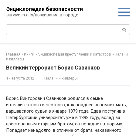
Перейти
Энциклопедия безопасности
к
survive in city/выживание в городе
контенту
Поиск:
Главная
»
Книги
»
Энциклопедия преступлений и катастроф
»
Палачи
и киллеры
Великий террорист Борис Савинков
17 августа 2012
Палачи и киллеры
Борис Викторович Савинков родился в семье
интеллигентного и честного, как позднее вспомнит мать,
варшавского судьи в январе 1879 года. Едва поступив в
Петербургский университет, уже в 1898 году, вслед за
арестованным старшим братом, он попадает в тюрьму.
Попадает ненадолго, в отличие от брата, наказанного