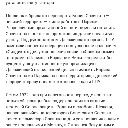
усталость гнетут автора.
После октябрьского переворота Борис Савинков —
великий террорист — жил и работал в Париже.
Репрессивные органы новой власти не могли оставить
Савинкова в покое, он представлял для них реальную
угрозу. Под руководством Дзержинского органы ГПУ
наметили провести операцию под условным названием
«Синдикат» для установления связи с «Савинковыми»
центрами в Париже, в Варшаве и Вильне через якобы
существующую антисоветскую организацию.
Дзержинский ставил своей целью выманить Бориса
Савинкова из Парижа на свою территорию, где великий
террорист сразу попадет в кровавые лапы ГПУ.
Летом 1922 года при нелегальном переходе советско-
польской границы был задержан один из видных
деятелей Союза защиты Родины и свободы Шешеня,
направлявшийся на территорию Советского Союза в
качестве эмиссара Савинкова для установления связи с
ранее посланными в Москву, и Смоленск Зекуновым и