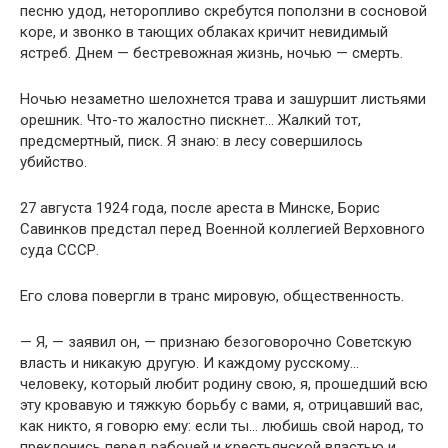
песню удод, неторопливо скребутся поползни в сосновой
коре, и звонко в тающих облаках кричит невидимый
ястреб. Днем — бестревожная жизнь, ночью — смерть.
Ночью незаметно шелохнется трава и зашуршит листьями
орешник. Что-то жалостно пискнет… Жалкий тот,
предсмертный, писк. Я знаю: в лесу совершилось
убийство.
27 августа 1924 года, после ареста в Минске, Борис
Савинков предстал перед Военной коллегией Верховного
суда СССР.
Его слова повергли в транс мировую, общественность.
— Я, — заявил он, — признаю безоговорочно Советскую
власть и никакую другую. И каждому русскому…
человеку, который любит родину свою, я, прошедший всю
эту кровавую и тяжкую борьбу с вами, я, отрицавший вас,
как никто, я говорю ему: если ты… любишь свой народ, то
преклонись перед рабочей и крестьянской властью и