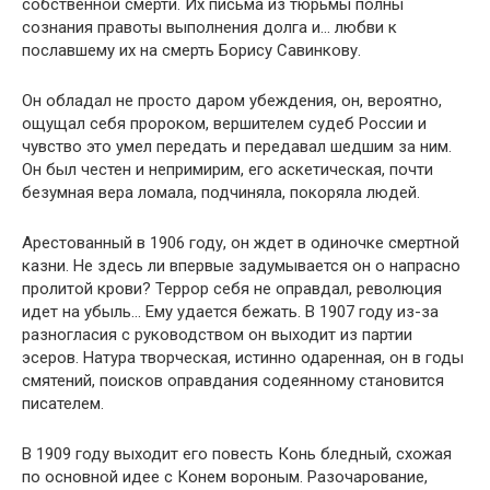
собственной смерти. Их письма из тюрьмы полны
сознания правоты выполнения долга и… любви к
пославшему их на смерть Борису Савинкову.
Он обладал не просто даром убеждения, он, вероятно,
ощущал себя пророком, вершителем судеб России и
чувство это умел передать и передавал шедшим за ним.
Он был честен и непримирим, его аскетическая, почти
безумная вера ломала, подчиняла, покоряла людей.
Арестованный в 1906 году, он ждет в одиночке смертной
казни. Не здесь ли впервые задумывается он о напрасно
пролитой крови? Террор себя не оправдал, революция
идет на убыль… Ему удается бежать. В 1907 году из-за
разногласия с руководством он выходит из партии
эсеров. Натура творческая, истинно одаренная, он в годы
смятений, поисков оправдания содеянному становится
писателем.
В 1909 году выходит его повесть Конь бледный, схожая
по основной идее с Конем вороным. Разочарование,