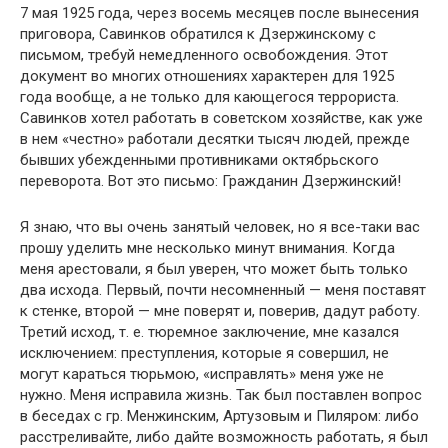
7 мая 1925 года, через восемь месяцев после вынесения
приговора, Савинков обратился к Дзержинскому с
письмом, требуй немедленного освобождения. Этот
документ во многих отношениях характерен для 1925
года вообще, а не только для кающегося террориста.
Савинков хотел работать в советском хозяйстве, как уже
в нем «честно» работали десятки тысяч людей, прежде
бывших убежденными противниками октябрьского
переворота. Вот это письмо: Гражданин Дзержинский!
Я знаю, что вы очень занятый человек, но я все-таки вас
прошу уделить мне несколько минут внимания. Когда
меня арестовали, я был уверен, что может быть только
два исхода. Первый, почти несомненный — меня поставят
к стенке, второй — мне поверят и, поверив, дадут работу.
Третий исход, т. е. тюремное заключение, мне казался
исключением: преступления, которые я совершил, не
могут караться тюрьмою, «исправлять» меня уже не
нужно. Меня исправила жизнь. Так был поставлен вопрос
в беседах с гр. Менжинским, Артузовым и Пиляром: либо
расстреливайте, либо дайте возможность работать, я был