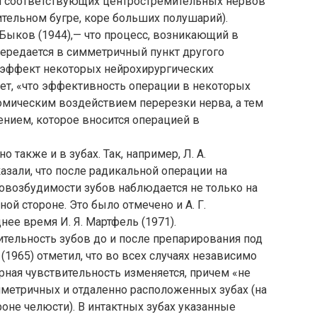
и соответствующих центростремительных нервов
рительном бугре, коре больших полушарий).
. Быков (1944),— что процесс, возникающий в
передается в симметричный пункт другого
 эффект некоторых нейрохирургических
ает, «что эффективность операции в некоторых
омическим воздействием перерезки нерва, а тем
ием, которое вносится операцией в
также и в зубах. Так, например, Л. А.
казали, что после радикальной операции на
овозбудимости зубов наблюдается не только на
ой стороне. Это было отмечено и А. Г.
нее время И. Я. Мартфель (1971).
тельность зубов до и после препарирования под
(1965) отметил, что во всех случаях независимо
ная чувствительность изменяется, причем «не
мметричных и отдаленно расположенных зубах (на
оне челюсти). В интактных зубах указанные