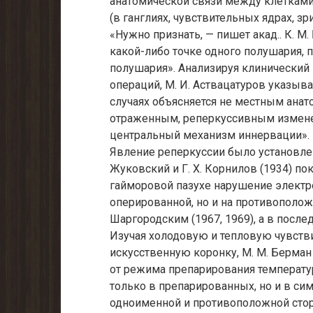
анатомической связи между клеткам
(в ганглиях, чувствительных ядрах, з
«Нужно признать, — пишет акад.. К. М
какой-либо точке одного полушария, 
полушария». Анализируя клинический
операций, М. И. Аствацатуров указыв
случаях объясняется не местным анат
отраженным, реперкуссивным изменен
центральный механизм иннервации».
Явление реперкуссии было установлено 
Жуковский и Г. X. Корнилов (1934) по
гайморовой пазухе нарушение электр
оперированной, но и на противоположн
Шаргородским (1967, 1969), а в послед
Изучая холодовую и тепловую чувстви
искусственную коронку, М. М. Берман 
от режима препарирования температур
только в препарированных, но и в си
одноименной и противоположной стор