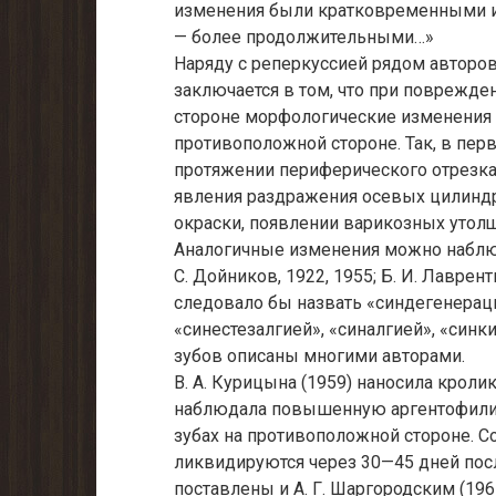
изменения были кратковременными и
— более продолжительными…»
Наряду с реперкуссией рядом авторов
заключается в том, что при поврежд
стороне морфологические изменения
противоположной стороне. Так, в пе
протяжении периферического отрезк
явления раздражения осевых цилинд
окраски, появлении варикозных утолщ
Аналогичные изменения можно наблюд
С. Дойников, 1922, 1955; Б. И. Лавренть
следовало бы назвать «синдегенерац
«синестезалгией», «синалгией», «син
зубов описаны многими авторами.
В. А. Курицына (1959) наносила кроли
наблюдала повышенную аргентофили
зубах на противоположной стороне. С
ликвидируются через 30—45 дней пос
поставлены и А. Г. Шаргородским (19