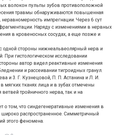
ных волокон пульпы зубов противоположной
несения травмы обнаруживаются повышенная
 неравномерность импрегнации. Через 6 сут
 фрагментации. Наряду с изменениями в нервных
ения в кровеносных сосудах, а еще позже и
т с одной стороны нижнеальвеолярный нерв и
й. При гистологическом исследовании
 стороны автор видел реактивные изменения
леднении и рассеивании тигроидных гранул.
а и 3. Г. Кузнецовой, П. П. Астанина и Л. И.
 мягких тканях лица и в зубах отмечены
ветвей тройничного нерва, так и на
 о том, что синдегенеративные изменения в
е широко распространенное. Симметричный
ий этого феномена.