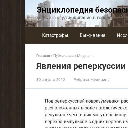
Перейти
Энциклопедия безопас
к
контенту
survive in city/выживание в городе
Катастрофы
Выживание
Иссл
Главная
»
Публикации
»
Медицина
Явления реперкуссии 
30 августа 2012
Рубрика:
Медицина
Под реперкуссией подразумевают рас
расположенных в зоне патологическог
результате чего в них могут возникн
переход импульсов с одних нервов н