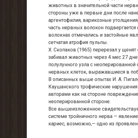
животных в значительной части нерв
стороны уже в первые дни после на
аргентофилия, варикозные утолщения,
часть нервных волокон подвергается
волокнах отмечались и застойные явл
сетчатая атрофия пульпы.
X. Скопаков (1965) перерезал у щеня
забивал животных через 4 мес 27 дне
полулунного узла с неоперированной
нервных клеток, выражавшиеся в поб
В описанных выше опытах И. А. Пигалев
Каушанского трофические нарушения в
авторами как на стороне повреждения 
неоперированной стороне.
Все вышеизложенное свидетельствует
системе тройничного нерва — явлени
кариес, возможно,— одно из проявлен