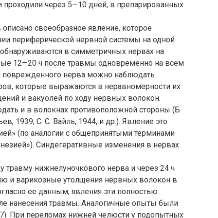
 проходили через 5—10 дней, в препарированных
 описано своеобразное явление, которое
ении периферической нервной системы на одной
 обнаруживаются в симметричных нервах на
рвые 12—20 ч после травмы одновременно на всем
а поврежденного нерва можно наблюдать
ров, которые выражаются в неравномерности их
ений и вакуолей по ходу нервных волокон.
ать и в волокнах противоположной стороны (Б.
ев, 1939; С. С. Вайль, 1944, и др.). Явление это
ией» (по аналогии с общепринятыми терминами
кинезией»). Синдегеративные изменения в нервах
ку травму нижнелуночкового нерва и через 24 ч
ю и варикозные утолщения нервных волокон в
огласно ее данным, явления эти полностью
ле нанесения травмы. Аналогичные опыты были
67). При переломах нижней челюсти у подопытных