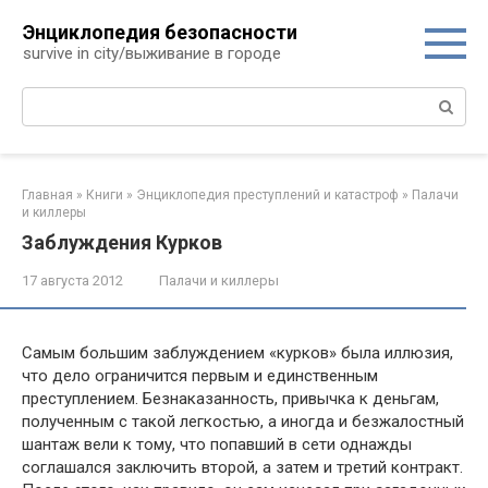
Перейти
Энциклопедия безопасности
к
survive in city/выживание в городе
контенту
Поиск:
Главная
»
Книги
»
Энциклопедия преступлений и катастроф
»
Палачи
и киллеры
Заблуждения Курков
17 августа 2012
Палачи и киллеры
Самым большим заблуждением «курков» была иллюзия,
что дело ограничится первым и единственным
преступлением. Безнаказанность, привычка к деньгам,
полученным с такой легкостью, а иногда и безжалостный
шантаж вели к тому, что попавший в сети однажды
соглашался заключить второй, а затем и третий контракт.