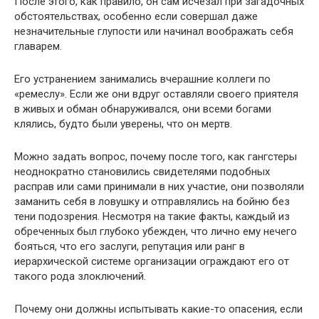
После этого, как правило, он сам исчезал при загадочных
обстоятельствах, особенно если совершал даже
незначительные глупости или начинал воображать себя
главарем.
Его устранением занимались вчерашние коллеги по
«ремеслу». Если же они вдруг оставляли своего приятеля
в живых и обман обнаруживался, они всеми богами
клялись, будто были уверены, что он мертв.
Можно задать вопрос, почему после того, как гангстеры
неоднократно становились свидетелями подобных
расправ или сами принимали в них участие, они позволяли
заманить себя в ловушку и отправлялись на бойню без
тени подозрения. Несмотря на такие факты, каждый из
обреченных был глубоко убежден, что лично ему нечего
бояться, что его заслуги, репутация или ранг в
иерархической системе организации ограждают его от
такого рода злоключений.
Почему они должны испытывать какие-то опасения, если