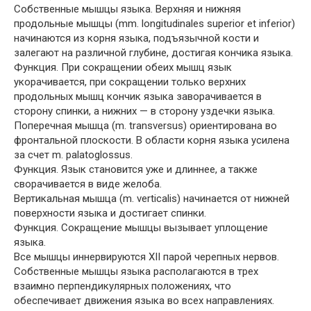
Собственные мышцы языка. Верхняя и нижняя
продольные мышцы (mm. longitudinales superior et inferior)
начинаются из корня языка, подъязычной кости и
залегают на различной глубине, достигая кончика языка.
Функция. При сокращении обеих мышц язык
укорачивается, при сокращении только верхних
продольных мышц кончик языка заворачивается в
сторону спинки, а нижних — в сторону уздечки языка.
Поперечная мышца (m. transversus) ориентирована во
фронтальной плоскости. В области корня языка усилена
за счет m. palatoglossus.
Функция. Язык становится уже и длиннее, а также
сворачивается в виде желоба.
Вертикальная мышца (m. verticalis) начинается от нижней
поверхности языка и достигает спинки.
Функция. Сокращение мышцы вызывает уплощение
языка.
Все мышцы иннервируются XII парой черепных нервов.
Собственные мышцы языка располагаются в трех
взаимно перпендикулярных положениях, что
обеспечивает движения языка во всех направлениях.