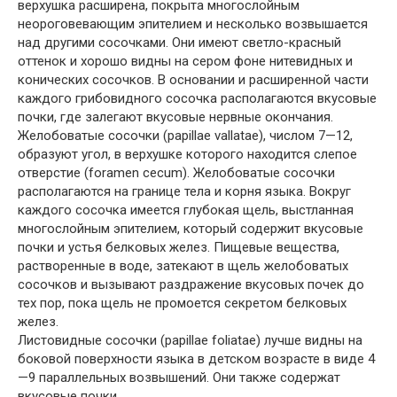
верхушка расширена, покрыта многослойным
неороговевающим эпителием и несколько возвышается
над другими сосочками. Они имеют светло-красный
оттенок и хорошо видны на сером фоне нитевидных и
конических сосочков. В основании и расширенной части
каждого грибовидного сосочка располагаются вкусовые
почки, где залегают вкусовые нервные окончания.
Желобоватые сосочки (papillae vallatae), числом 7—12,
образуют угол, в верхушке которого находится слепое
отверстие (foramen cecum). Желобоватые сосочки
располагаются на границе тела и корня языка. Вокруг
каждого сосочка имеется глубокая щель, выстланная
многослойным эпителием, который содержит вкусовые
почки и устья белковых желез. Пищевые вещества,
растворенные в воде, затекают в щель желобоватых
сосочков и вызывают раздражение вкусовых почек до
тех пор, пока щель не промоется секретом белковых
желез.
Листовидные сосочки (papillae foliatae) лучше видны на
боковой поверхности языка в детском возрасте в виде 4
—9 параллельных возвышений. Они также содержат
вкусовые почки.