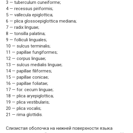
3 — tuberculum cuneiforme;
4 — recessus piriformis;
5 — vallecula epiglottica;
6 — plica glossoepiglottica mediana;
7 — radix linguae;
8 — tonsilla palatina;
9 — folliculi linguales;
10 — sulcus terminalis;
11 — papillae fungiformes;
12 — corpus linguae;
13 — sulcus medialis linguae;
14 — papillae filiformes;
15 — papillae conicae;
16 — papillae foliatae;
17 — for. cecum linguae;
18 — plica aryepiglottica;
19 — plica vestibularis;
20 — plica vocalis;
21 — rima glottidis.
Слизистая оболочка на нижней поверхности языка