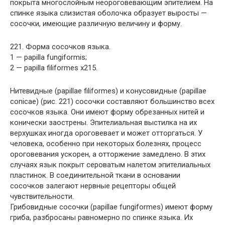
покрыта многослойным неороговевающим эпителием. На
спинке языка слизистая оболочка образует выросты —
сосочки, имеющие различную величину и форму.
221. Форма сосочков языка.
1 — papilla fungiformis;
2 — papilla filiformes x215.
Нитевидные (papillae filiformes) и конусовидные (papillae
conicae) (рис. 221) сосочки составляют большинство всех
сосочков языка. Они имеют форму обрезанных нитей и
конически заострены. Эпителиальная выстилка на их
верхушках иногда ороговевает и может отторгаться. У
человека, особенно при некоторых болезнях, процесс
ороговевания ускорен, а отторжение замедлено. В этих
случаях язык покрыт сероватым налетом эпителиальных
пластинок. В соединительной ткани в основании
сосочков залегают нервные рецепторы общей
чувствительности.
Грибовидные сосочки (papillae fungiformes) имеют форму
гриба, разбросаны равномерно по спинке языка. Их