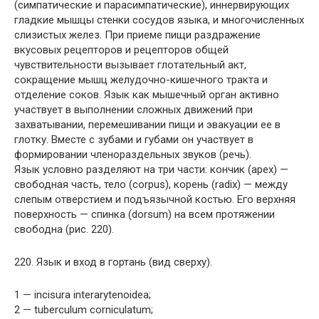
(симпатические и парасимпатические), иннервирующих
гладкие мышцы стенки сосудов языка, и многочисленных
слизистых желез. При приеме пищи раздражение
вкусовых рецепторов и рецепторов общей
чувствительности вызывает глотательный акт,
сокращение мышц желудочно-кишечного тракта и
отделение соков. Язык как мышечный орган активно
участвует в выполнении сложных движений при
захватывании, перемешивании пищи и эвакуации ее в
глотку. Вместе с зубами и губами он участвует в
формировании членораздельных звуков (речь).
Язык условно разделяют на три части: кончик (apex) —
свободная часть, тело (corpus), корень (radix) — между
слепым отверстием и подъязычной костью. Его верхняя
поверхность — спинка (dorsum) на всем протяжении
свободна (рис. 220).
220. Язык и вход в гортань (вид сверху).
1 — incisura interarytenoidea;
2 — tuberculum corniculatum;