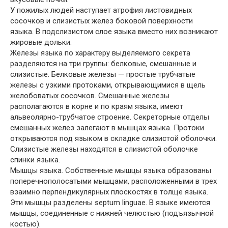
У пожилых людей наступает атрофия листовидных
сосочков и слизистых желез боковой поверхности
языка. В подслизистом слое языка вместо них возникают
жировые дольки.
Железы языка по характеру выделяемого секрета
разделяются на три группы: белковые, смешанные и
слизистые. Белковые железы — простые трубчатые
железы с узкими протоками, открывающимися в щель
желобоватых сосочков. Смешанные железы
располагаются в корне и по краям языка, имеют
альвеолярно-трубчатое строение. Секреторные отделы
смешанных желез залегают в мышцах языка. Протоки
открываются под языком в складке слизистой оболочки.
Слизистые железы находятся в слизистой оболочке
спинки языка.
Мышцы языка. Собственные мышцы языка образованы
поперечнополосатыми мышцами, расположенными в трех
взаимно перпендикулярных плоскостях в толще языка.
Эти мышцы разделены septum linguae. В языке имеются
мышцы, соединенные с нижней челюстью (подъязычной
костью).