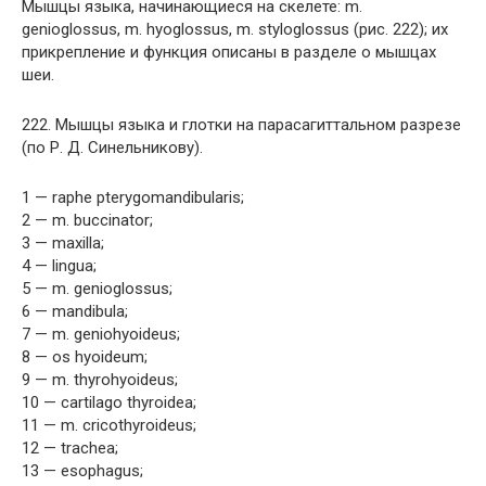
Мышцы языка, начинающиеся на скелете: m.
genioglossus, m. hyoglossus, m. styloglossus (рис. 222); их
прикрепление и функция описаны в разделе о мышцах
шеи.
222. Мышцы языка и глотки на парасагиттальном разрезе
(по Р. Д. Синельникову).
1 — raphe pterygomandibularis;
2 — m. buccinator;
3 — maxilla;
4 — lingua;
5 — m. genioglossus;
6 — mandibula;
7 — m. geniohyoideus;
8 — os hyoideum;
9 — m. thyrohyoideus;
10 — cartilago thyroidea;
11 — m. cricothyroideus;
12 — trachea;
13 — esophagus;