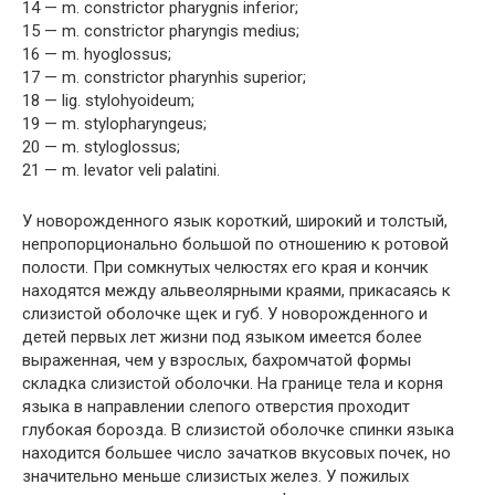
14 — m. constrictor pharygnis inferior;
15 — m. constrictor pharyngis medius;
16 — m. hyoglossus;
17 — m. constrictor pharynhis superior;
18 — lig. stylohyoideum;
19 — m. stylopharyngeus;
20 — m. styloglossus;
21 — m. levator veli palatini.
У новорожденного язык короткий, широкий и толстый,
непропорционально большой по отношению к ротовой
полости. При сомкнутых челюстях его края и кончик
находятся между альвеолярными краями, прикасаясь к
слизистой оболочке щек и губ. У новорожденного и
детей первых лет жизни под языком имеется более
выраженная, чем у взрослых, бахромчатой формы
складка слизистой оболочки. На границе тела и корня
языка в направлении слепого отверстия проходит
глубокая борозда. В слизистой оболочке спинки языка
находится большее число зачатков вкусовых почек, но
значительно меньше слизистых желез. У пожилых