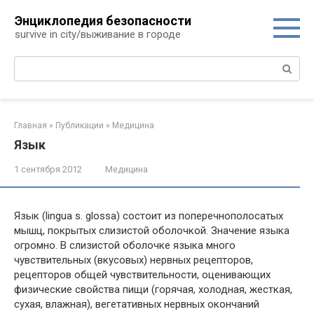
Перейти
Энциклопедия безопасности
к
survive in city/выживание в городе
контенту
Поиск:
Главная
»
Публикации
»
Медицина
Язык
1 сентября 2012
Медицина
Язык (lingua s. glossa) состоит из поперечнополосатых
мышц, покрытых слизистой оболочкой. Значение языка
огромно. В слизистой оболочке языка много
чувствительных (вкусовых) нервных рецепторов,
рецепторов общей чувствительности, оценивающих
физические свойства пищи (горячая, холодная, жесткая,
сухая, влажная), вегетативных нервных окончаний