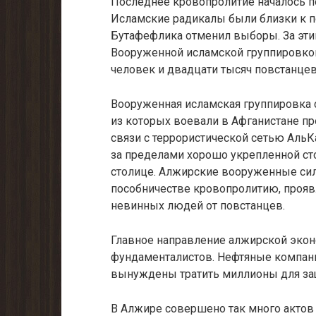
Последнее кровопролитие началось п
Исламские радикалы были близки к п
Бутафефлика отменил выборы. За эти
Вооруженной исламской группировкой 
человек и двадцати тысяч повстанцев
Вооруженная исламская группировка 
из которых воевали в Афганистане про
связи с террористической сетью Аль
за пределами хорошо укрепленной ст
столице. Алжирские вооруженные сил
пособничестве кровопролитию, прояв
невинных людей от повстанцев.
Главное направление алжирской экон
фундаменталистов. Нефтяные компани
вынуждены тратить миллионы для защ
В Алжире совершено так много актов 