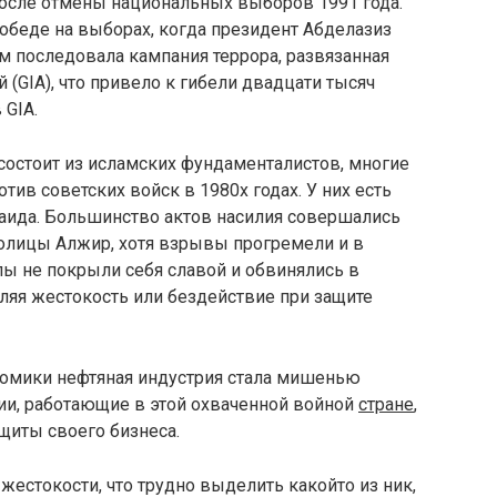
осле отмены национальных выборов 1991 года.
обеде на выборах, когда президент Абделазиз
м последовала кампания террора, развязанная
(GIA), что привело к гибели двадцати тысяч
 GIA.
состоит из исламских фундаменталистов, многие
тив советских войск в 1980х годах. У них есть
Каида. Большинство актов насилия совершались
олицы Алжир, хотя взрывы прогремели и в
ы не покрыли себя славой и обвинялись в
ляя жестокость или бездействие при защите
омики нефтяная индустрия стала мишенью
и, работающие в этой охваченной войной
стране
,
иты своего бизнеса.
жестокости, что трудно выделить какойто из ник,