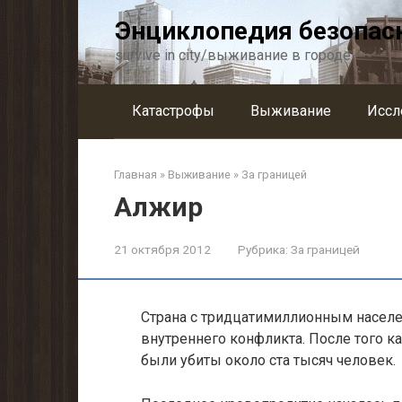
Перейти
Энциклопедия безопас
к
контенту
survive in city/выживание в городе
Катастрофы
Выживание
Иссл
Главная
»
Выживание
»
За границей
Алжир
21 октября 2012
Рубрика:
За границей
Страна с тридцатимиллионным населе
внутреннего конфликта. После того ка
были убиты около ста тысяч человек.