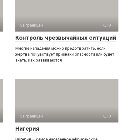
За границей
0
Контроль чрезвычайных ситуаций
Многие нападения можно предотвратить, если
жертва почувствует признаки опасности или будет
знать, как развиваются
За границей
0
Нигерия
Нигерия — самое населенное африканское