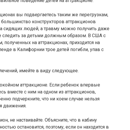
вильное поведение детей на аттракционе.
ционах вы подвергаетесь таким же перегрузкам,
Но большинство конструкторов аттракционов
на сидящих людей, а травму можно получить даже
е следить за детьми должным образом. В США с
м, полученных на аттракционах, приходится на
йленде в Калифорнии трое детей погибли, упав с
лечений, имейте в виду следующее.
покойном аттракционе. Если ребенок впервые
сь вместе с ним на одном из аттракционов,
бенно подчеркните, что ни коем случае нельзя
я движения.
ион, не настаивайте. Объясните, что в кабину
ностью остановится, поэтому, если он находится в