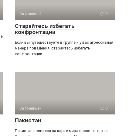
За границей
0
Старайтесь избегать
конфронтации
се
Если вы путешествуете в группе и у вас агрессивная
манера поведения, старайтесь избегать
конфронтации.
За границей
0
Пакистан
Пакистан появился на карте мира после того, как