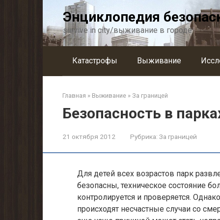
Перейти
Энциклопедия безопас
к
контенту
survive in city/выживание в городе
Катастрофы
Выживание
Иссл
Главная
»
Выживание
»
За границей
Безопасность в парка
21 октября 2012
Рубрика:
За границей
Для детей всех возрастов парк развле
безопасны, техническое состояние б
контролируется и проверяется. Однак
происходят несчастные случаи со сме