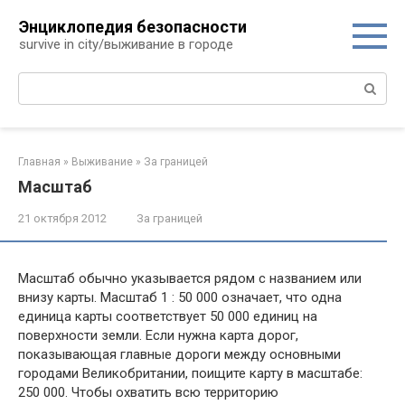
Перейти
Энциклопедия безопасности
к
survive in city/выживание в городе
контенту
Поиск:
Главная
»
Выживание
»
За границей
Масштаб
21 октября 2012
За границей
Масштаб обычно указывается рядом с названием или
внизу карты. Масштаб 1 : 50 000 означает, что одна
единица карты соответствует 50 000 единиц на
поверхности земли. Если нужна карта дорог,
показывающая главные дороги между основными
городами Великобритании, поищите карту в масштабе:
250 000. Чтобы охватить всю территорию