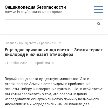
Перейти
Энциклопедия безопасности
к
survive in city/выживание в городе
контенту
Поиск:
Главная
»
Конец света
»
Проблема 2012
Еще одна причина конца света — Земля теряет
кислород и исчезает атмосфера
21 ноября 2012
Проблема 2012
Версий конца света существует множество. Это и
столкновение Земли с астероидом, и приближение
планеты Нибиру, и извержение вулкана… Но в этой статье
мы хотим рассказать о том, что совсем недавно
исследователи обнаружили новую причину возможного
Апокалипсиса и «определили» нашей планете два