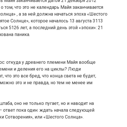
рь Майя заканчивается датой 21 декабря 2012
 о том, что это не календарь Майя заканчивается
солнца» , а за ней должна начаться эпоха «Шестого
тое Солнце», которое началось 13 августа 3113
ся 5126 лет, а последний день этой «эпохи»: 21
нована паника.
ос: откуда у древнего племени Майя вообще
ремени и деления его на циклы? Люди
, что это все бред, что конца света не будет,
зможно это и не правда, но тем не менее им
аба, оно не только пугает, но и наводит на
— ответ пока один: ждать начала следующей
и Сотворения», или «Шестого Солнца».