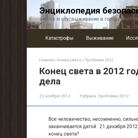
Перейти
Энциклопедия безопас
к
контенту
survive in city/выживание в городе
Катастрофы
Выживание
Иссл
Главная
»
Конец света
»
Проблема 2012
Конец света в 2012 го
дела
22 ноября 2012
Рубрика:
Проблема 2012
Все человечество, несомненно, сильн
заканчивается датой : 21 декабря 2012
конец света?