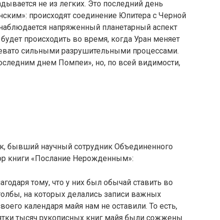
дывается не из легких. Это последний день
нским»: происходят соединение Юпитера с Черной
и наблюдается напряженный планетарный аспект
о будет происходить во время, когда Уран меняет
ревато сильными разрушительными процессами.
последним днем Помпеи», но, по всей видимости,
к, бывший научный сотрудник Объединенного
тор книги «Послание Нерожденным»:
агодаря тому, что у них был обычай ставить во
толбы, на которых делались записи важных
воего календаря майя нам не оставили. То есть,
сятки тысяч рукописных книг майя были сожжены