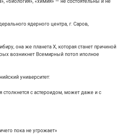
ка», «биология», «химия» — не состоятельны и не
рального ядерного центра, г. Саров,
биру, она же планета Х, которая станет причиной
орых возникнет Всемирный потоп иполное
ийский университет:
я столкнется с астероидом, может даже и с
ичего пока не угрожает»