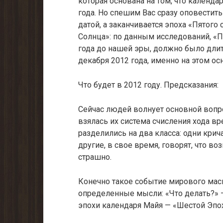
которая основана на том, что календа
года. Но спешим Вас сразу оповестить
датой, а заканчивается эпоха «Пятого 
Солнца»: по данным исследований, «Пя
года до нашей эры, должно было длить
декабря 2012 года, именно на этом ос
Что будет в 2012 году. Предсказания:
Сейчас людей волнует основной вопр
взялась их система счисления хода в
разделились на два класса: одни кричат
другие, в свое время, говорят, что во
страшно.
Конечно такое событие мирового масшт
определенные мысли: «Что делать?» 
эпохи календаря Майя — «Шестой Эпох