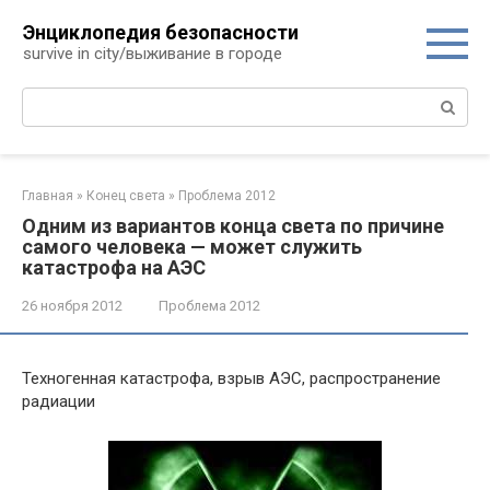
Перейти
Энциклопедия безопасности
к
survive in city/выживание в городе
контенту
Поиск:
Главная
»
Конец света
»
Проблема 2012
Одним из вариантов конца света по причине
самого человека — может служить
катастрофа на АЭС
26 ноября 2012
Проблема 2012
Техногенная катастрофа, взрыв АЭС, распространение
радиации