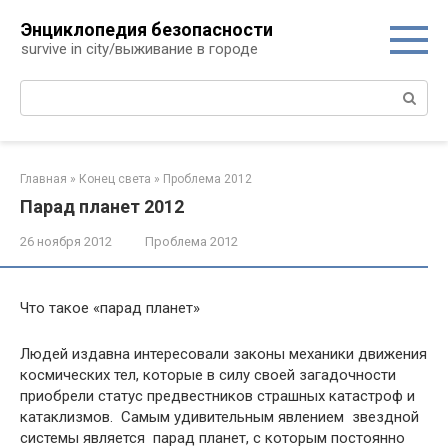
Перейти
Энциклопедия безопасности
к
survive in city/выживание в городе
контенту
Поиск:
Главная
»
Конец света
»
Проблема 2012
Парад планет 2012
26 ноября 2012
Проблема 2012
Что такое «парад планет»
Людей издавна интересовали законы механики движения
космических тел, которые в силу своей загадочности
приобрели статус предвестников страшных катастроф и
катаклизмов. Самым удивительным явлением звездной
системы является парад планет, с которым постоянно