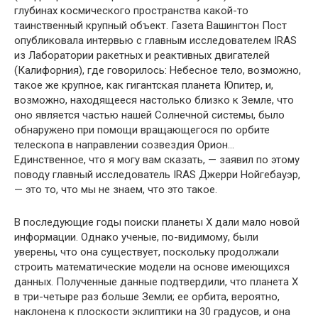
глубинах космического пространства какой-то
таинственный крупный объект. Газета Вашингтон Пост
опубликовала интервью с главным исследователем IRAS
из Лаборатории ракетных и реактивных двигателей
(Калифорния), где говорилось: Небесное тело, возможно,
такое же крупное, как гигантская планета Юпитер, и,
возможно, находящееся настолько близко к Земле, что
оно является частью нашей Солнечной системы, было
обнаружено при помощи вращающегося по орбите
телескопа в направлении созвездия Орион…
Единственное, что я могу вам сказать, — заявил по этому
поводу главный исследователь IRAS Джерри Нойгебауэр,
— это то, что мы не знаем, что это такое.
В последующие годы поиски планеты Х дали мало новой
информации. Однако ученые, по-видимому, были
уверены, что она существует, поскольку продолжали
строить математические модели на основе имеющихся
данных. Полученные данные подтвердили, что планета Х
в три-четыре раз больше Земли; ее орбита, вероятно,
наклонена к плоскости эклиптики на 30 градусов, и она