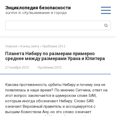
Перейти
Энциклопедия безопасности
к
survive in city/выживание в городе
контенту
Поиск:
Главная
»
Конец света
»
Проблема 2012
Планета Нибиру по размерам примерно
среднее между размерами Урана и Юпитера
27 ноября 2012
Проблема 2012
Какова протяженность орбиты Нибиру и почему она не
появлялась в наше время? По мнению Ситчина, ответ на
этот вопрос заключается в шумерском слове SAR,
которым иногда обозначают Нибиру. Слово SAR
означает Верховный правитель и ассоциируется с
высшим божеством Ану, но это слово означает