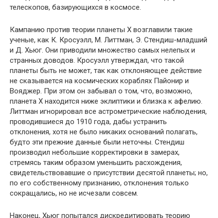
телескопов, базирующихся в космосе.
Кампанию против теории планеты Х возглавили такие
ученые, как К. Кросуэлл, М. Литтман, Э. Стендиш-младший
и Д. Хьюг. Они приводили множество самых нелепых и
странных доводов. Кросуэлл утверждал, что такой
планеты быть не может, так как отклоняющее действие
не сказывается на космических кораблях Пайонир и
Вояджер. При этом он забывал о том, что, возможно,
планета Х находится ниже эклиптики и близка к афелию.
Литтман игнорировал все астрометрические наблюдения,
проводившиеся до 1910 года, дабы устранить
отклонения, хотя не было никаких оснований полагать,
будто эти прежние данные были неточны. Стендиш
производил небольшие корректировки в замерах,
стремясь таким образом уменьшить расхождения,
свидетельствовавшие о присутствии десятой планеты; но,
по его собственному признанию, отклонения только
сокращались, но не исчезали совсем.
Наконец, Хьюг попытался дискредитировать теорию