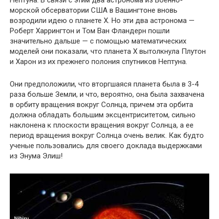
Нептуна. В связи с этим два астронома из Военно-
морской обсерватории США в Вашингтоне вновь
возродили идею о планете X. Но эти два астронома —
Роберт Харрингтон и Том Ван Фландерн пошли
значительно дальше — с помощью математических
моделей они показали, что планета Х вытолкнула Плутон
и Харон из их прежнего полония спутников Нептуна.
Они предположили, что вторгшаяся планета была в 3-4
раза больше Земли, и что, вероятно, она была захвачена
в орбиту вращения вокруг Солнца, причем эта орбита
должна обладать большим эксцентриситетом, сильно
наклонена к плоскости вращения вокруг Солнца, а ее
период вращения вокруг Солнца очень велик. Как будто
ученые пользовались для своего доклада выдержками
из Энума Элиш!