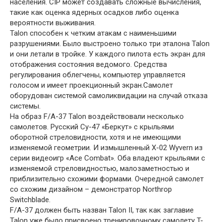
населения. CIP может создавать сложные вычисления,
такие как оценка ядерных осадков либо оценка
вероятности выживания.
Talon способен к четким атакам с наименьшими
разрушениями. Было выстроено только три эталона Talon
и они летали в тройке. У каждого пилота есть экран для
отображения состояния ведомого. Средства
регулирования облегчены, компьютер управляется
голосом и имеет проекционный экран.Самолет
оборудован системой самоликвидации на случай отказа
системы.
На образ F/A-37 Talon воздействовали несколько
самолетов. Русский Су-47 «Беркут» с крыльями
оборотной стреловидности, хотя и не имеющими
изменяемой геометрии. И измышленный X-02 Wyvern из
серии видеоигр «Ace Combat». Оба владеют крыльями с
изменяемой стреловидностью, малозаметностью и
приблизительно схожими формами. Очередной самолет
со схожим дизайном – демонстратор Northrop
Switchblade.
F/A-37 должен быть назван Talon II, так как заглавие
Talon уже было присвоено тренировочному самолету T-