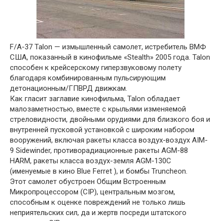
F/A-37 Talon — измышленный самолет, истребитель ВМФ
США, показанный в кинофильме «Stealth» 2005 года. Talon
способен к крейсерскому гиперзвуковому полету
благодаря комбинированным пульсирующим
детонационным/ГПВРД движкам.
Как гласит заглавие кинофильма, Talon обладает
малозаметностью, вместе с крыльями изменяемой
стреловидности, двойными орудиями для близкого боя и
внутренней пусковой установкой с широким набором
вооружений, включая ракеты класса воздух-воздух AIM-
9 Sidewinder, противорадиационные ракеты AGM-88
HARM, ракеты класса воздух-земля AGM-130C
(именуемые в кино Blue Ferret ), и бомбы Truncheon.
Этот самолет обустроен Общим Встроенным
Микропроцессором (CIP), центральным мозгом,
способным к оценке повреждений не только лишь
неприятельских сил, да и жертв посреди штатского