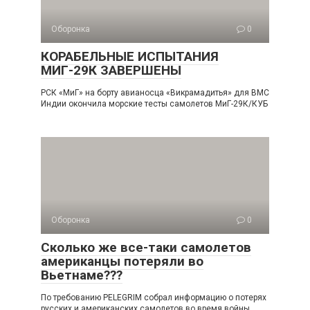
Оборонка
0
КОРАБЕЛЬНЫЕ ИСПЫТАНИЯ
МИГ-29К ЗАВЕРШЕНЫ
РСК «МиГ» на борту авианосца «Викрамадитья» для ВМС
Индии окончила морские тесты самолетов МиГ-29К/КУБ
Оборонка
0
Сколько же все-таки самолетов
американцы потеряли во
Вьетнаме???
По требованию PELEGRIM собрал информацию о потерях
русских и американских самолетов во время войны