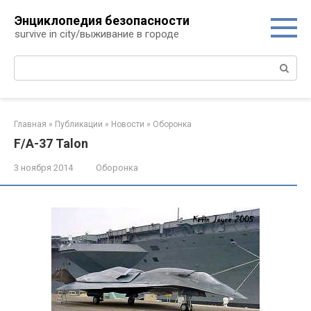
Перейти
Энциклопедия безопасности
к
survive in city/выживание в городе
контенту
Поиск:
Главная
»
Публикации
»
Новости
»
Оборонка
F/A-37 Talon
3 ноября 2014
Оборонка