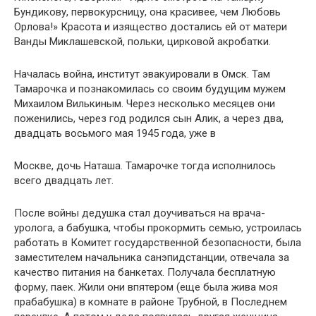
Бундикову, первокурсницу, она красивее, чем Любовь
Орлова!» Красота и изящество достались ей от матери
Ванды Миклашевской, польки, цирковой акробатки.
Началась война, институт эвакуировали в Омск. Там
Тамарочка и познакомилась со своим будущим мужем
Михаилом Вилькиным. Через несколько месяцев они
поженились, через год родился сын Алик, а через два,
двадцать восьмого мая 1945 года, уже в
Москве, дочь Наташа. Тамарочке тогда исполнилось
всего двадцать лет.
После войны дедушка стал доучиваться на врача-
уролога, а бабушка, чтобы прокормить семью, устроилась
работать в Комитет государственной безопасности, была
заместителем начальника санэпидстанции, отвечала за
качество питания на банкетах. Получала бесплатную
форму, паек. Жили они впятером (еще была жива моя
прабабушка) в комнате в районе Трубной, в Последнем