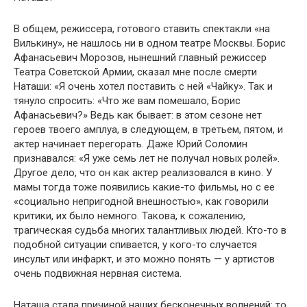
В общем, режиссера, готового ставить спектакли «на
Вилькину», не нашлось ни в одном театре Москвы. Борис
Афанасьевич Морозов, нынешний главный режиссер
Театра Советской Армии, сказал мне после смерти
Наташи: «Я очень хотел поставить с ней «Чайку». Так и
тянуло спросить: «Что же вам помешало, Борис
Афанасьевич?» Ведь как бывает: в этом сезоне нет
героев твоего амплуа, в следующем, в третьем, пятом, и
актер начинает перегорать. Даже Юрий Соломин
признавался: «Я уже семь лет не получал новых ролей».
Другое дело, что он как актер реализовался в кино. У
мамы тогда тоже появились какие-то фильмы, но с ее
«социально непригодной внешностью», как говорили
критики, их было немного. Такова, к сожалению,
трагическая судьба многих талантливых людей. Кто-то в
подобной ситуации спивается, у кого-то случается
инсульт или инфаркт, и это можно понять — у артистов
очень подвижная нервная система.
Наташа стала причиной наших бесконечных волнений: то