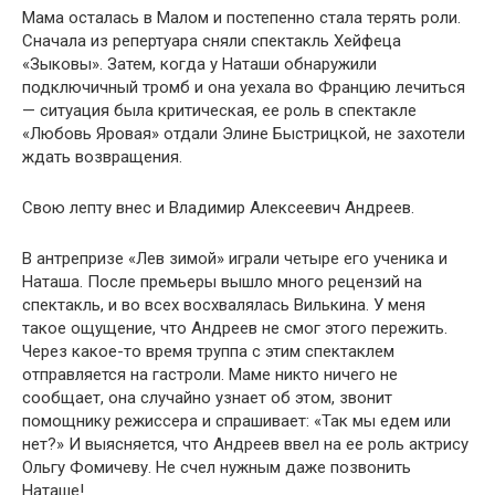
Мама осталась в Малом и постепенно стала терять роли.
Сначала из репертуара сняли спектакль Хейфеца
«Зыковы». Затем, когда у Наташи обнаружили
подключичный тромб и она уехала во Францию лечиться
— ситуация была критическая, ее роль в спектакле
«Любовь Яровая» отдали Элине Быстрицкой, не захотели
ждать возвращения.
Свою лепту внес и Владимир Алексеевич Андреев.
В антрепризе «Лев зимой» играли четыре его ученика и
Наташа. После премьеры вышло много рецензий на
спектакль, и во всех восхвалялась Вилькина. У меня
такое ощущение, что Андреев не смог этого пережить.
Через какое-то время труппа с этим спектаклем
отправляется на гастроли. Маме никто ничего не
сообщает, она случайно узнает об этом, звонит
помощнику режиссера и спрашивает: «Так мы едем или
нет?» И выясняется, что Андреев ввел на ее роль актрису
Ольгу Фомичеву. Не счел нужным даже позвонить
Наташе!