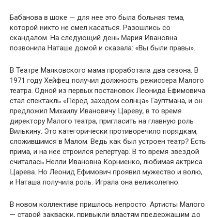
Бабанова в шоке — для нее это была больная тема,
которой никто не смел касаться. Разошлись со
скандалом. На следующий день Мария Ивановна
позвонила Наташе домой и сказала: «Вы были правы».
В Театре Маяковского мама проработала два сезона. В
1971 году Хейфец получил должность режиссера Малого
театра. Одной из первых постановок Леонида Ефимовича
стал спектакль «Перед заходом солнца» Гауптмана, и он
предложил Михаилу Ивановичу Цареву, в то время
директору Малого театра, пригласить на главную роль
Вилькину. Это категорически противоречило порядкам,
сложившимся в Малом. Ведь как был устроен театр? Есть
прима, и на нее строился репертуар. В то время звездой
считалась Нелли Ивановна Корниенко, любимая актриса
Царева. Но Леонид Ефимович проявил мужество и волю,
и Наташа получила роль. Играла она великолепно.
В новом коллективе пришлось непросто. Артисты Малого
— старой закваски, привыкли властям предержащим до