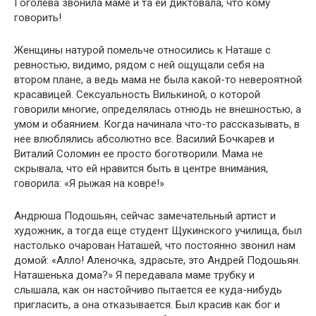
Гоголева звонила маме и та ей диктовала, что кому
говорить!
Женщины натурой помельче относились к Наташе с
ревностью, видимо, рядом с ней ощущали себя на
втором плане, а ведь мама не была какой-то невероятной
красавицей. Сексуальность Вилькиной, о которой
говорили многие, определялась отнюдь не внешностью, а
умом и обаянием. Когда начинала что-то рассказывать, в
нее влюблялись абсолютно все. Василий Бочкарев и
Виталий Соломин ее просто боготворили. Мама не
скрывала, что ей нравится быть в центре внимания,
говорила: «Я рыжая на ковре!»
Андрюша Подошьян, сейчас замечательный артист и
художник, а тогда еще студент Щукинского училища, был
настолько очарован Наташей, что постоянно звонил нам
домой: «Алло! Аленочка, здрасьте, это Андрей Подошьян.
Наташенька дома?» Я передавала маме трубку и
слышала, как он настойчиво пытается ее куда-нибудь
пригласить, а она отказывается. Был красив как бог и