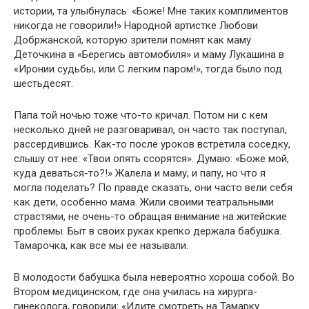
истории, та улыбнулась: «Боже! Мне таких комплиментов
никогда не говорили!» Народной артистке Любови
Добржанской, которую зрители помнят как маму
Деточкина в «Берегись автомобиля» и маму Лукашина в
«Иронии судьбы, или С легким паром!», тогда было под
шестьдесят.
Папа той ночью тоже что-то кричал. Потом ни с кем
несколько дней не разговаривал, он часто так поступал,
рассердившись. Как-то после уроков встретила соседку,
слышу от нее: «Твои опять ссорятся». Думаю: «Боже мой,
куда деваться-то?!» Жалела и маму, и папу, но что я
могла поделать? По правде сказать, они часто вели себя
как дети, особенно мама. Жили своими театральными
страстями, не очень-то обращая внимание на житейские
проблемы. Быт в своих руках крепко держала бабушка.
Тамарочка, как все мы ее называли.
В молодости бабушка была невероятно хороша собой. Во
Втором медицинском, где она училась на хирурга-
гинеколога, говорили: «Идите смотреть на Тамарку