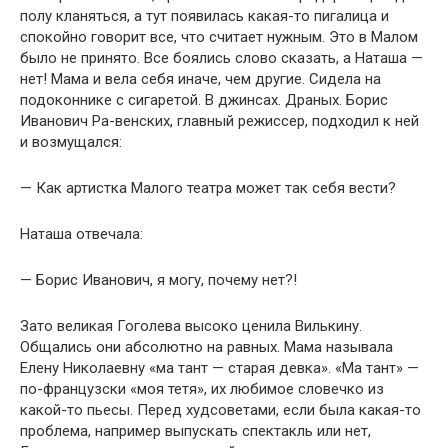
полу кланяться, а тут появилась какая-то пигалица и
спокойно говорит все, что считает нужным. Это в Малом
было не принято. Все боялись слово сказать, а Наташа —
нет! Мама и вела себя иначе, чем другие. Сидела на
подоконнике с сигаретой. В джинсах. Драных. Борис
Иванович Ра-венских, главный режиссер, подходил к ней
и возмущался:
— Как артистка Малого театра может так себя вести?
Наташа отвечала:
— Борис Иванович, я могу, почему нет?!
Зато великая Гоголева высоко ценила Вилькину.
Общались они абсолютно на равных. Мама называла
Елену Николаевну «ма тант — старая девка». «Ма тант» —
по-французски «моя тетя», их любимое словечко из
какой-то пьесы. Перед худсоветами, если была какая-то
проблема, например выпускать спектакль или нет,