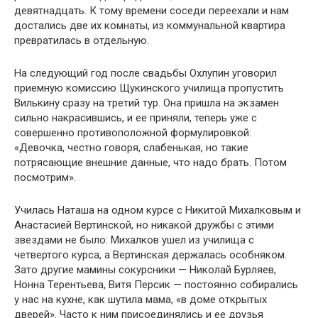
девятнадцать. К тому времени соседи переехали и нам
достались две их комнаты, из коммунальной квартира
превратилась в отдельную.
На следующий год после свадьбы Охлупин уговорил
приемную комиссию Щукинского училища пропустить
Вилькину сразу на третий тур. Она пришла на экзамен
сильно накрасившись, и ее приняли, теперь уже с
совершенно противоположной формулировкой:
«Девочка, честно говоря, слабенькая, но такие
потрясающие внешние данные, что надо брать. Потом
посмотрим».
Училась Наташа на одном курсе с Никитой Михалковым и
Анастасией Вертинской, но никакой дружбы с этими
звездами не было: Михалков ушел из училища с
четвертого курса, а Вертинская держалась особняком.
Зато другие мамины сокурсники — Николай Бурляев,
Нонна Терентьева, Витя Персик — постоянно собирались
у нас на кухне, как шутила мама, «в доме открытых
дверей». Часто к ним присоединялись и ее друзья