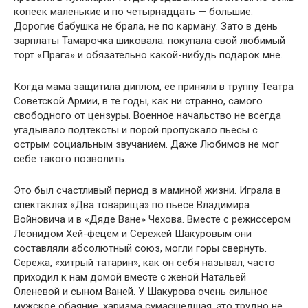
копеек маленькие и по четырнадцать — большие.
Дорогие бабушка не брала, не по карману. Зато в день
зарплаты Тамарочка шиковала: покупала свой любимый
торт «Прага» и обязательно какой-нибудь подарок мне.
Когда мама защитила диплом, ее приняли в труппу Театра
Советской Армии, в те годы, как ни странно, самого
свободного от цензуры. Военное начальство не всегда
угадывало подтексты и порой пропускало пьесы с
острым социальным звучанием. Даже Любимов не мог
себе такого позволить.
Это был счастливый период в маминой жизни. Играла в
спектаклях «Два товарища» по пьесе Владимира
Войновича и в «Дяде Ване» Чехова. Вместе с режиссером
Леонидом Хей-фецем и Сережей Шакуровым они
составляли абсолютный союз, могли горы свернуть.
Сережа, «хитрый татарин», как он себя называл, часто
приходил к нам домой вместе с женой Натальей
Оленевой и сыном Ваней. У Шакурова очень сильное
мужское обаяние, харизма сумасшедшая, это трудно не