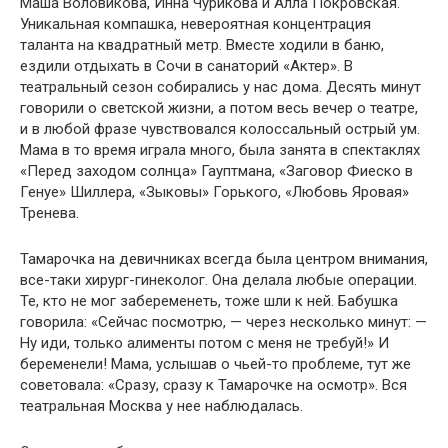
Маша Воловикова, Инна Чурикова и Алла Покровская.
Уникальная компашка, невероятная концентрация
таланта на квадратный метр. Вместе ходили в баню,
ездили отдыхать в Сочи в санаторий «Актер». В
театральный сезон собирались у нас дома. Десять минут
говорили о светской жизни, а потом весь вечер о театре,
и в любой фразе чувствовался колоссальный острый ум.
Мама в то время играла много, была занята в спектаклях
«Перед заходом солнца» Гауптмана, «Заговор Фиеско в
Генуе» Шиллера, «Зыковы» Горького, «Любовь Яровая»
Тренева.
Тамарочка на девичниках всегда была центром внимания,
все-таки хирург-гинеколог. Она делала любые операции.
Те, кто не мог забеременеть, тоже шли к ней. Бабушка
говорила: «Сейчас посмотрю, — через несколько минут: —
Ну иди, только алименты потом с меня не требуй!» И
беременели! Мама, услышав о чьей-то проблеме, тут же
советовала: «Сразу, сразу к Тамарочке на осмотр». Вся
театральная Москва у нее наблюдалась.