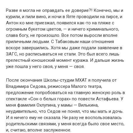
Разве я могла не оправдать ее доверие?! Конечно, мы и
курили, и пили вино, и ночи в Ялте проводили на пирсе, и
Антон ко мне приезжал, появился как-то на пляже с
огромным букетом цветов, — и ничего криминального,
слава богу, не произошло. Все потом выросли вполне
приличными людьми. С Табаковым наши отношения
вскоре завершились. Хотя мы даже подали заявление в
ЗАГС, но расписываться не стали. Это был всего лишь
прелестный юношеский момент куража. И дальше жизнь
уже пошла у него своя, у меня — своя.
После окончания Школы-студии МХАТ я получила от
Владимира Седова, режиссера Малого театра,
предложение попробоваться на главную женскую роль в
спектакле «Сон о белых горах» по повести Астафьева. У
меня фамилия Охлупина, у мамы — Вилькина,
неудивительно, что Седов не понял, что мы мать и дочь.
И я ничего ему не сказала. Ни разу не воспользовалась
родительскими связями, у меня всегда было свое место,
и, считаю, вполне заслуженное.