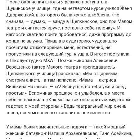
После окончания школы я решила поступать в
Щукинское училище, где на четвертом курсе учился Женя
Дворжецкий, в которого была жутко влюблена. «Но
сначала, — думаю, — зайду в Щепкинское, оно при Малом
театре и считается круче, поставлю себе галочку». И
наглости хватило пойти пробоваться, даже программу до
конца не выучив. Пришла в аудиторию, чудовищно
прочитала стихотворение, меня, естественно, не
пропустили на следующий тур, я ушла. В итоге поступила
в Школу-студию МХАТ. Позже Николай Алексеевич
Верещенко (актер Малого театра и преподаватель
Щепкинского училища) рассказал: «Мы с Царевым
смотрим анкеты, а там написано: «Мама — актриса
Вилькина Наталья». — «А! Вернуть!», но тебя уже и след
простыл». Вспоминая прошлое, он улыбался, а я места
себе не находила: «Как могла так опозорить маму, это же
гадство с моей стороны!» Ведь театральный мир очень
тесен, всем мгновенно становится все известно.
У мамы были замечательные подруги — такой мощный
женский батальон: Наташа Архангельская, Таня Асейкина,