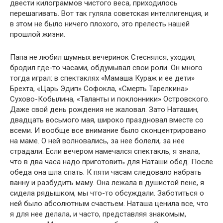
двести килограммов чистого веса, приходилось
перешагивать. Вот так гуляла советская интеллигенция, и
в этом не было ничего плохого, это прелесть нашей
прошлой жизни.
Папа не любил шумных вечеринок Стеснялся, уходил,
бродил где-то часами, обдумывал свои роли. Он много
тогда играл: в спектаклях «Мамаша Кураж и ее дети»
Брехта, «Царь Эдип» Софокла, «Смерть Тарелкина»
Сухово-Кобылина, «Таланты и поклонники» Островского.
Даже свой день рождения не жаловал. Зато Наташин,
двадцать восьмого мая, широко праздновал вместе со
всеми. И вообще все внимание было сконцентрировано
на маме. О ней волновались, за нее болели, за нее
страдали. Если вечером намечался спектакль, я знала,
что в два часа надо приготовить для Наташи обед. После
обеда она шла спать. К пяти часам следовало набрать
ванну и разбудить маму. Она лежала в душистой пене, я
сидела рядышком, мы что-то обсуждали. Заботиться о
ней было абсолютным счастьем. Наташа ценила все, что
я для нее делала, и часто, представляя знакомым,