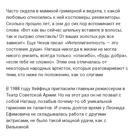
Часто сидела в маминой гримерной и видела, с какой
любовью относились к ней костюмеры, реквизиторы.
Сколько прошло лет, а они до сих пор вспоминают ее
слова: «Вот как вы сейчас шпильку вставите в волосы,
так и сыграю спектакль! От ваших золотых рук все
зависит». Еще Чехов писал: «Интеллигентность — это
состояние души». Наташа никогда в жизни не могла
никого унизить, всегда только: «спасибо», «будь добра»,
«если тебе не сложно». Этим она отличалась от
некоторых народных артисток, которые разговаривают с
теми, кто ниже по положению, как со слугами.
В 1988 году Хейфеца пригласили главным режиссером в
Театр Советской Армии. Но на этот раз он не позвал с
собой Наташу, позабыв почему-то об уникальной
гармонии их талантов. И очень долгое время у Леонида
Ефимовича не складывалась работа с другими
актрисами, не было такой мощной удачи, как с
Вилькиной.