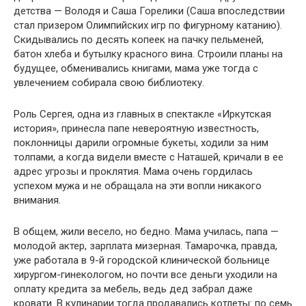
детства — Володя и Саша Горелики (Саша впоследствии
стал призером Олимпийских игр по фигурному катанию).
Скидывались по десять копеек на пачку пельменей,
батон хлеба и бутылку красного вина. Строили планы на
будущее, обменивались книгами, мама уже тогда с
увлечением собирала свою библиотеку.
Роль Сергея, одна из главных в спектакле «Иркутская
история», принесла папе невероятную известность,
поклонницы дарили огромные букеты, ходили за ним
толпами, а когда видели вместе с Наташей, кричали в ее
адрес угрозы и проклятия. Мама очень гордилась
успехом мужа и не обращала на эти вопли никакого
внимания.
В общем, жили весело, но бедно. Мама училась, папа —
молодой актер, зарплата мизерная. Тамарочка, правда,
уже работала в 9-й городской клинической больнице
хирургом-гинекологом, но почти все деньги уходили на
оплату кредита за мебель, ведь дед забрал даже
кровати. В кулинарии тогда продавались котлеты: по семь