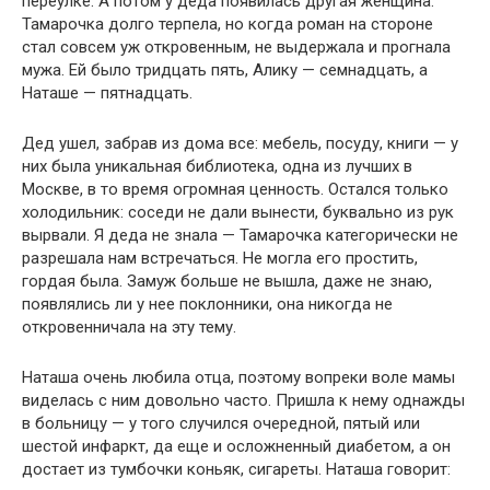
переулке. А потом у деда появилась другая женщина.
Тамарочка долго терпела, но когда роман на стороне
стал совсем уж откровенным, не выдержала и прогнала
мужа. Ей было тридцать пять, Алику — семнадцать, а
Наташе — пятнадцать.
Дед ушел, забрав из дома все: мебель, посуду, книги — у
них была уникальная библиотека, одна из лучших в
Москве, в то время огромная ценность. Остался только
холодильник: соседи не дали вынести, буквально из рук
вырвали. Я деда не знала — Тамарочка категорически не
разрешала нам встречаться. Не могла его простить,
гордая была. Замуж больше не вышла, даже не знаю,
появлялись ли у нее поклонники, она никогда не
откровенничала на эту тему.
Наташа очень любила отца, поэтому вопреки воле мамы
виделась с ним довольно часто. Пришла к нему однажды
в больницу — у того случился очередной, пятый или
шестой инфаркт, да еще и осложненный диабетом, а он
достает из тумбочки коньяк, сигареты. Наташа говорит: