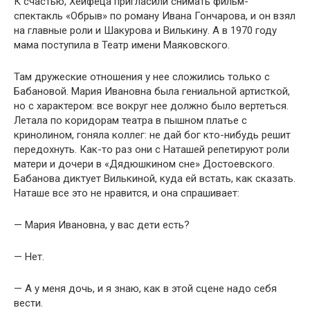
К счастью, Хейфеца пригласили снимать фильм-
спектакль «Обрыв» по роману Ивана Гончарова, и он взял
на главные роли и Шакурова и Вилькину. А в 1970 году
мама поступила в Театр имени Маяковского.
Там дружеские отношения у нее сложились только с
Бабановой. Мария Ивановна была гениальной артисткой,
но с характером: все вокруг нее должно было вертеться.
Летала по коридорам театра в пышном платье с
кринолином, гоняла коллег: не дай бог кто-нибудь решит
передохнуть. Как-то раз они с Наташей репетируют роли
матери и дочери в «Дядюшкином сне» Достоевского.
Бабанова диктует Вилькиной, куда ей встать, как сказать.
Наташе все это не нравится, и она спрашивает:
— Мария Ивановна, у вас дети есть?
— Нет.
— А у меня дочь, и я знаю, как в этой сцене надо себя
вести.