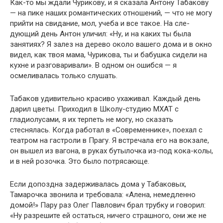
Как-то мы ждали Чурикову, и я сказала Антону Табакову
— на пике наших романтических отношений, — что не могу
прийти на свидание, мол, учеба и все такое. На сле-
дующий день Антон уличил: «Ну, и на каких ты была
занятиях? Я залез на дерево около вашего дома и в окно
видел, как твоя мама, Чурикова, ты и бабушка сидели на
кухне и разговаривали». В одном он ошибся — я
осмеливалась только слушать.
Табаков удивительно красиво ухаживал. Каждый день
дарил цветы. Приходил в Школу-студию МХАТ с
гладиолусами, я их терпеть не могу, но сказать
стеснялась. Когда работал в «Современнике», поехал с
театром на гастроли в Прагу. Я встречала его на вокзале,
он вышел из вагона, в руках бутылочка из-под кока-колы,
и в ней розочка. Это было потрясающе.
Если допоздна задерживалась дома у Табаковых,
Тамарочка звонила и требовала: «Алена, немедленно
домой!» Пару раз Олег Павлович брал трубку и говорил:
«Ну разрешите ей остаться, ничего страшного, они же не