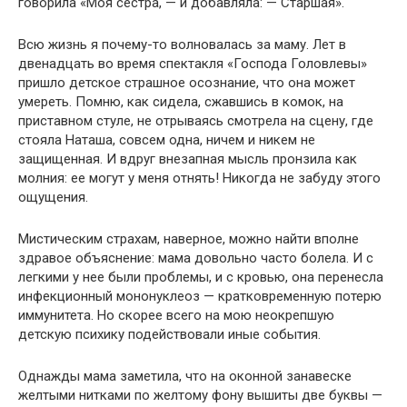
говорила «Моя сестра, — и добавляла: — Старшая».
Всю жизнь я почему-то волновалась за маму. Лет в
двенадцать во время спектакля «Господа Головлевы»
пришло детское страшное осознание, что она может
умереть. Помню, как сидела, сжавшись в комок, на
приставном стуле, не отрываясь смотрела на сцену, где
стояла Наташа, совсем одна, ничем и никем не
защищенная. И вдруг внезапная мысль пронзила как
молния: ее могут у меня отнять! Никогда не забуду этого
ощущения.
Мистическим страхам, наверное, можно найти вполне
здравое объяснение: мама довольно часто болела. И с
легкими у нее были проблемы, и с кровью, она перенесла
инфекционный мононуклеоз — кратковременную потерю
иммунитета. Но скорее всего на мою неокрепшую
детскую психику подействовали иные события.
Однажды мама заметила, что на оконной занавеске
желтыми нитками по желтому фону вышиты две буквы —