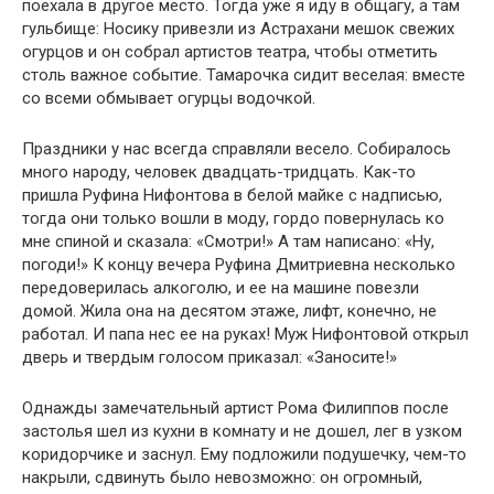
поехала в другое место. Тогда уже я иду в общагу, а там
гульбище: Носику привезли из Астрахани мешок свежих
огурцов и он собрал артистов театра, чтобы отметить
столь важное событие. Тамарочка сидит веселая: вместе
со всеми обмывает огурцы водочкой.
Праздники у нас всегда справляли весело. Собиралось
много народу, человек двадцать-тридцать. Как-то
пришла Руфина Нифонтова в белой майке с надписью,
тогда они только вошли в моду, гордо повернулась ко
мне спиной и сказала: «Смотри!» А там написано: «Ну,
погоди!» К концу вечера Руфина Дмитриевна несколько
передоверилась алкоголю, и ее на машине повезли
домой. Жила она на десятом этаже, лифт, конечно, не
работал. И папа нес ее на руках! Муж Нифонтовой открыл
дверь и твердым голосом приказал: «Заносите!»
Однажды замечательный артист Рома Филиппов после
застолья шел из кухни в комнату и не дошел, лег в узком
коридорчике и заснул. Ему подложили подушечку, чем-то
накрыли, сдвинуть было невозможно: он огромный,