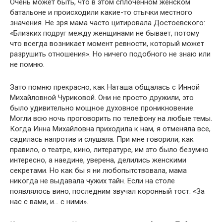
Очень может быть, что в этом сплоченном женском
батальоне и происходили какие-то стычки местного
значения. Не зря мама часто цитировала Достоевского:
«Близких подруг между женщинами не бывает, потому
что всегда возникает момент ревности, который может
разрушить отношения». Но ничего подобного не знаю или
не помню.
Зато помню прекрасно, как Наташа общалась с Инной
Михайловной Чуриковой. Они не просто дружили, это
было удивительно мощное духовное проникновение.
Могли всю ночь проговорить по телефону на любые темы.
Когда Инна Михайловна приходила к нам, я отменяла все,
садилась напротив и слушала. При мне говорили, как
правило, о театре, кино, литературе, им это было безумно
интересно, а наедине, уверена, делились женскими
секретами. Но как бы я ни любопытствовала, мама
никогда не выдавала чужих тайн. Если на столе
появлялось вино, последним звучал коронный тост: «За
нас с вами, и… с ними».