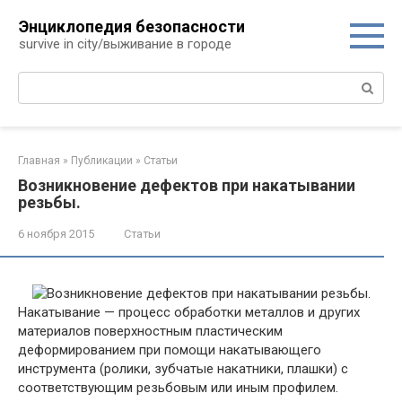
Перейти
Энциклопедия безопасности
к
survive in city/выживание в городе
контенту
Поиск:
Главная
»
Публикации
»
Статьи
Возникновение дефектов при накатывании
резьбы.
6 ноября 2015
Статьи
Накатывание — процесс обработки металлов и других
материалов поверхностным пластическим
деформированием при помощи накатывающего
инструмента (ролики, зубчатые накатники, плашки) с
соответствующим резьбовым или иным профилем.