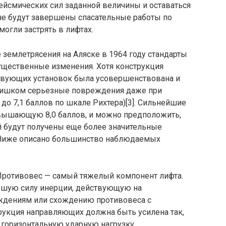
йсмических сил заданной величины и оставаться
а не будут завершены спасательные работы по
огли застрять в лифтах.
 землетрясения на Аляске в 1964 году стандарты
ущественные изменения. Хотя конструкция
твующих установок была усовершенствована и
слишком серьезные повреждения даже при
до 7,1 баллов по шкале Рихтера)[3]. Сильнейшие
евышающую 8,0 баллов, и можно предположить,
й будут получены еще более значительные
 Ниже описано большинство наблюдаемых
Противовес — самый тяжелый компонент лифта.
ьшую силу инерции, действующую на
еждениям или схождению противовеса с
рукция направляющих должна быть усилена так,
горизонтальную ударную нагрузку.