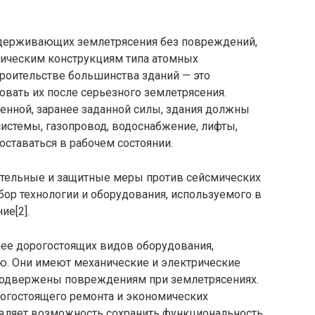
ыдерживающих землетрясения без повреждений,
гическим конструкциям типа атомных
троительстве большинства зданий — это
вать их после серьезного землетрясения.
енной, заранее заданной силы, здания должны
системы, газопровод, водоснабжение, лифты,
оставаться в рабочем состоянии.
ительные и защитные меры против сейсмических
ор технологии и оборудования, используемого в
ие[2].
лее дорогостоящих видов оборудования,
 Они имеют механические и электрические
 подвержены повреждениям при землетрясениях.
огостоящего ремонта и экономических
авляет возможность сохранить функциональность