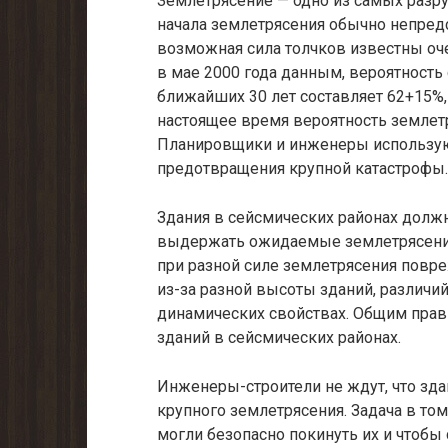
Землетрясение — одно из самых разр
начала землетрясения обычно непред
возможная сила толчков известны оч
в мае 2000 года данным, вероятность
ближайших 30 лет составляет 62+15%, 
настоящее время вероятность землет
Планировщики и инженеры использую
предотвращения крупной катастрофы.
Здания в сейсмических районах должн
выдержать ожидаемые землетрясения
при разной силе землетрясения повре
из-за разной высоты зданий, различий
динамических свойствах. Общим прав
зданий в сейсмических районах.
Инженеры-строители не ждут, что зда
крупного землетрясения. Задача в том
могли безопасно покинуть их и чтобы