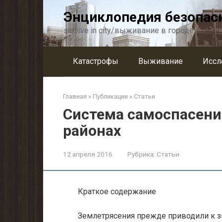
Перейти
Энциклопедия безопас
к
контенту
survive in city/выживание в городе
Катастрофы
Выживание
Иссл
Главная
»
Публикации
»
Статьи
Система самоспасени
районах
12 апреля 2016
Рубрика:
Статьи
Краткое содержание
Землетрясения прежде приводили к 