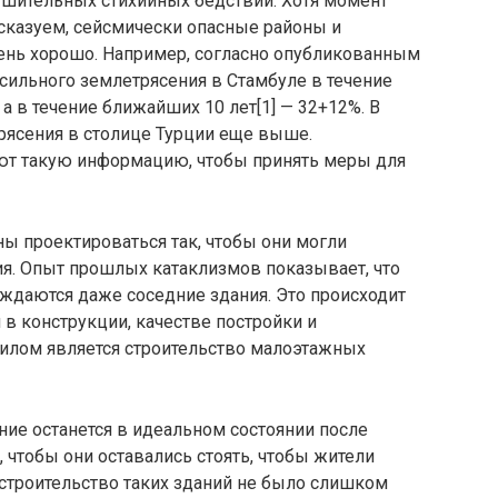
ушительных стихийных бедствий. Хотя момент
сказуем, сейсмически опасные районы и
ень хорошо. Например, согласно опубликованным
 сильного землетрясения в Стамбуле в течение
а в течение ближайших 10 лет[1] — 32+12%. В
рясения в столице Турции еще выше.
т такую информацию, чтобы принять меры для
ы проектироваться так, чтобы они могли
. Опыт прошлых катаклизмов показывает, что
ждаются даже соседние здания. Это происходит
 в конструкции, качестве постройки и
илом является строительство малоэтажных
ние останется в идеальном состоянии после
, чтобы они оставались стоять, чтобы жители
 строительство таких зданий не было слишком