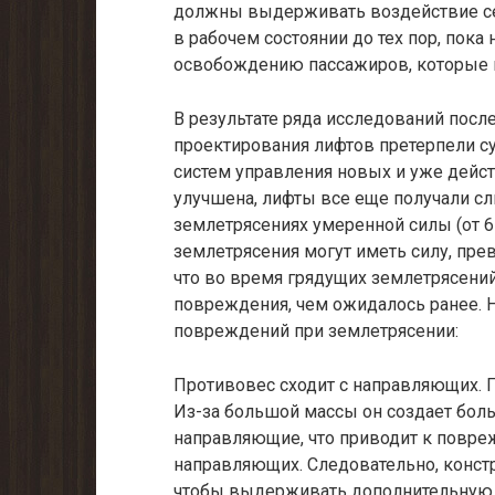
должны выдерживать воздействие се
в рабочем состоянии до тех пор, пок
освобождению пассажиров, которые м
В результате ряда исследований после
проектирования лифтов претерпели с
систем управления новых и уже дейс
улучшена, лифты все еще получали 
землетрясениях умеренной силы (от 6 
землетрясения могут иметь силу, пр
что во время грядущих землетрясени
повреждения, чем ожидалось ранее.
повреждений при землетрясении:
Противовес сходит с направляющих. 
Из-за большой массы он создает бол
направляющие, что приводит к повр
направляющих. Следовательно, конст
чтобы выдерживать дополнительную 