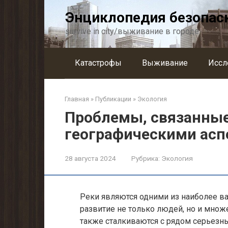
Перейти
Энциклопедия безопас
к
контенту
survive in city/выживание в городе
Катастрофы
Выживание
Иссл
Главная
»
Публикации
»
Экология
Проблемы, связанные
географическими асп
28 августа 2024
Рубрика:
Экология
Реки являются одними из наиболее в
развитие не только людей, но и множ
также сталкиваются с рядом серьезн