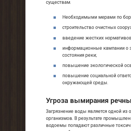
существам.
Необходимыми мерами по борь
строительство очистных соор
введение жестких нормативо
информационные кампании о з
состояния реки;
повышение экологической осв
повышение социальной ответс
окружающей среды.
Угроза вымирания речны
Загрязнение воды является одной из
организмов. В результате промышлен
водоемы попадают различные токсич