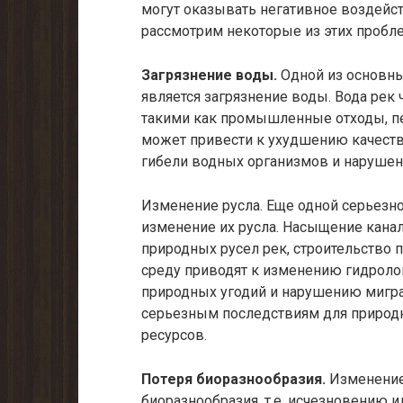
могут оказывать негативное воздейст
рассмотрим некоторые из этих пробл
Загрязнение воды.
Одной из основны
является загрязнение воды. Вода рек
такими как промышленные отходы, пе
может привести к ухудшению качест
гибели водных организмов и нарушен
Изменение русла. Еще одной серьезно
изменение их русла. Насыщение кана
природных русел рек, строительство 
среду приводят к изменению гидролог
природных угодий и нарушению мигра
серьезным последствиям для природно
ресурсов.
Потеря биоразнообразия.
Изменение 
биоразнообразия, т.е. исчезновению