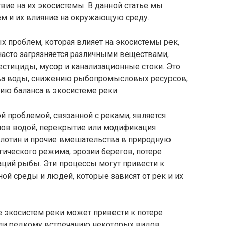
вие на их экосистемы. В данной статье мы
ем и их влияние на окружающую среду.
х проблем, которая влияет на экосистемы рек,
 часто загрязняется различными веществами,
стициды, мусор и канализационные стоки. Это
ва воды, снижению рыбопромысловых ресурсов,
ию баланса в экосистеме реки.
й проблемой, связанной с реками, является
лов водой, перекрытие или модификация
плотин и прочие вмешательства в природную
ического режима, эрозии берегов, потере
ций рыбы. Эти процессы могут привести к
й среды и людей, которые зависят от рек и их
экосистем реки может привести к потере
 или редкому встречанию некоторых видов