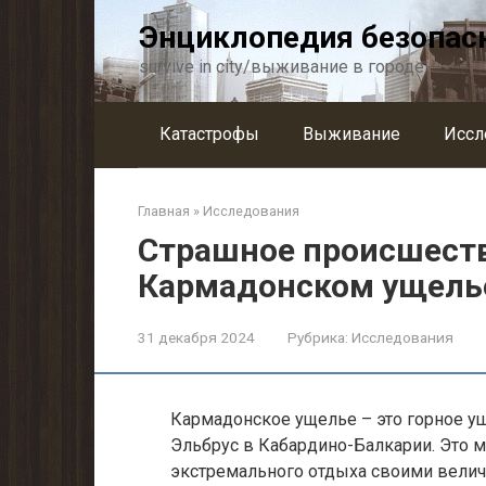
Перейти
Энциклопедия безопас
к
контенту
survive in city/выживание в городе
Катастрофы
Выживание
Иссл
Главная
»
Исследования
Страшное происшеств
Кармадонском ущель
31 декабря 2024
Рубрика:
Исследования
Кармадонское ущелье – это горное у
Эльбрус в Кабардино-Балкарии. Это м
экстремального отдыха своими вел