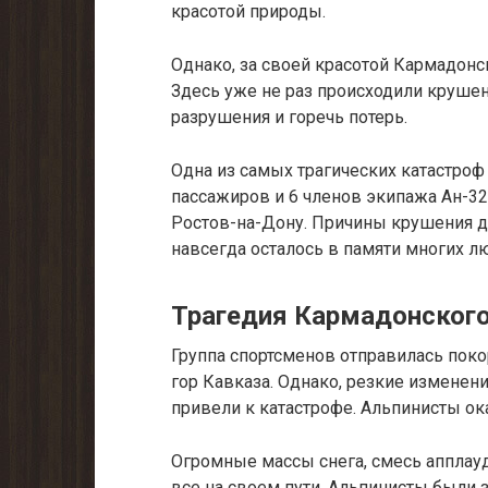
красотой природы.
Однако, за своей красотой Кармадон
Здесь уже не раз происходили крушен
разрушения и горечь потерь.
Одна из самых трагических катастроф 
пассажиров и 6 членов экипажа Ан-3
Ростов-на-Дону. Причины крушения до
навсегда осталось в памяти многих л
Трагедия Кармадонског
Группа спортсменов отправилась пок
гор Кавказа. Однако, резкие изменен
привели к катастрофе. Альпинисты о
Огромные массы снега, смесь апплауд
все на своем пути. Альпинисты были 