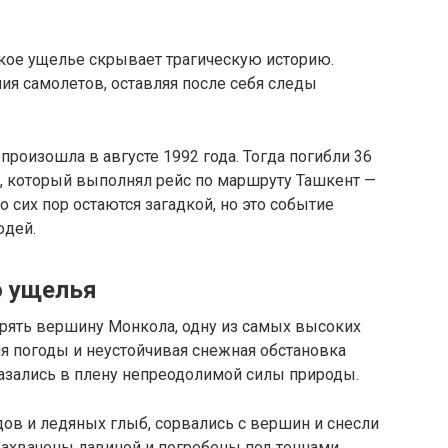
ское ущелье скрывает трагическую историю.
ия самолетов, оставляя после себя следы
произошла в августе 1992 года. Тогда погибли 36
2, который выполнял рейс по маршруту Ташкент —
 сих пор остаются загадкой, но это событие
юдей.
о ущелья
орять вершину Монкола, одну из самых высоких
ия погоды и неустойчивая снежная обстановка
казались в плену непреодолимой силы природы.
ов и ледяных глыб, сорвались с вершин и снесли
захвачены лавиной и погребены под тоннами