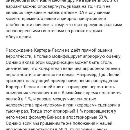
интересоваться. Как и многие другие варианты DA, этот
вариант можно опровергнуть, указав на то, что я не
являюсь случайным наблюдателем DA в случайный
момент времени, а некие априорно присущие мне
особенности привели к тому, что я интересуюсь разными
непроверенными гипотезами на ранних стадиях
обсуждения.
Р
ассуждение Картера-Лесли не даёт прямой оценки
вероятности, а только модифицирует априорную оценку.
Однако вклад этой модификации может быть столь
значителен, что конкретная величина априорной оценки
вероятности становится не важна. Например, Дж. Лесли
приводит следующий пример применения рассуждения
Картера-Лесли в своей книге: априорную вероятность
вымирания человечества в ближайшее время полагается
равной в 1 %, и разрыв между численностью
человечества при «плохом» и при «хорошем» сценарии в
тысячу раз. Тогда этот априорный 1 % превращается у
него через формулу Байеса в апостериорные 50 %.
Однако если мы применим те же положения к нашей
априорной вероятности в 50 %, то получим шансы