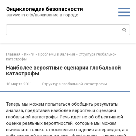
Перейти
Энциклопедия безопасности
к
survive in city/выживание в городе
контенту
Поиск:
Главная
»
Книги
»
Проблемы и явления
»
Структура глобальной
катастрофы
Наиболее вероятные сценарии глобальной
катастрофы
18 марта 2011
Структура глобальной катастрофы
Теперь мы можем попытаться обобщить результаты
анализа, представив наиболее вероятный сценарий
глобальной катастрофы. Речь идёт не об объективной
оценке реальных вероятностей, которые мы можем
вычислить только относительно падения астероидов, а о