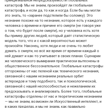
принципиальной непредсказуемости глобальных
катастроф. Мы не знаем, произойдёт ли глобальная
катастрофа, и если да, то как и когда. Если бы мы могли
это знать, то «заранее подстелили бы соломку). Это
незнание похоже на то незнание, которое есть у каждого
человека о времени и причине его смерти (не говоря уже
о том, что будет после смерти), но у человека есть хотя
бы пример других людей, который даёт статистическую
модель того, что и с какой вероятностью может
произойти. Наконец, хотя люди и не очень-то любят
думать о смерти, но всё же время от времени каждый о
ней думает и как-то учитывает в своих планах. Сценарии
же человеческого вымирания практически вытеснены в
общественное бессознательное. Глобальные катастрофы
отгорожены от нас пеленой как технического незнания,
связанной с нашим незнанием реальных орбит
астероидов и тому подобного, так и психологической,
связанной с нашей неспособностью и нежеланием их
предсказывать и анализировать. Более того, глобальные
катастрофы отделены от нас и теоретическим незнанием
— мы не знаем, возможен ли Искусственный интеллект, и
в каких пределах, и мы не знаем, как правильно