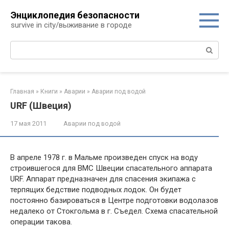
Перейти
Энциклопедия безопасности
к
survive in city/выживание в городе
контенту
Поиск:
Главная
»
Книги
»
Аварии
»
Аварии под водой
URF (Швеция)
17 мая 2011
Аварии под водой
В апреле 1978 г. в Мальме произведен спуск на воду
строившегося для ВМС Швеции спасательного аппарата
URF. Аппарат предназначен для спасения экипажа с
терпящих бедствие подводных лодок. Он будет
постоянно базироваться в Центре подготовки водолазов
недалеко от Стокгольма в г. Съедел. Схема спасательной
операции такова.