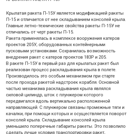
Крылатая ракета П-15У является модификацией ракеты
П-15 и отличается от нее складыванием консолей крыла.
Главные летно-технические свойства ракеты П-15У не
отличались от черт ракеты П-15.
Ракета применялась в комплексе вооружения катеров
проектов 205У, оборудованных контейнерными
пусковыми установками. Сохранилась возможность
внедрения ракет с катеров проектов 183Р и 205.
В ракете П-15У в первый раз для крылатых ракет был
реализован процесс раскладывания крыла в полете.
Производилось это особым механизмом при старте
после прохода ракетой надстроек корабля. Основной
частью механизма раскладывания крыла являлся
силовой цилиндр, шток с плунжером которого
передвигался вдоль вертикально расположенной
направляющей. С плунжером связаны промежные тяги и
качалки, при помощи которых и осуществляется поворот
консолей крыла. Складывание консолей крыла
уменьшило поперечные габариты ракеты. Это позволило
сделать лучше условия транспортировки ракет,