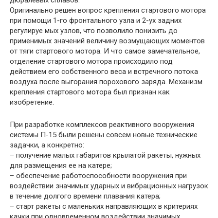
дюралевых сплавов.
Оригинально решен вопрос крепления стартового мотора
при помощи 1-го фронтального узла и 2-ух задних
регулируе мых узлов, что позволило понизить до
применимых значений величину возмущающих моментов
от тяги стартового мотора. И что самое замечательное,
отделение стартового мотора происходило под
действием его собственного веса и встречного потока
воздуха после выгорания порохового заряда. Механизм
крепления стартового мотора был признан как
изобретение.
При разработке комплексов реактивного вооружения
системы П-15 были решены совсем новые технические
задачки, а конкретно:
– получение малых габаритов крылатой ракеты, нужных
для размещения ее на катере;
– обеспечение работоспособности вооружения при
воздействии значимых ударных и вибрационных нагрузок
в течение долгого времени плавания катера;
– старт ракеты с маленьких направляющих в критериях
качки при одновременном воздействии значимых