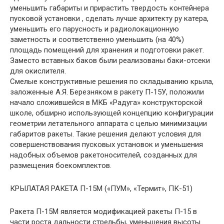
уменьшить габариты и прирастить твердость контейнера
пусковой установки , сделать лучше архитекту ру катера,
уменьшить его парусность и радиолокационную
заметность и соответственно уменьшить (на 40%)
площадь помещений для хранения и подготовки ракет.
Заместо вставных баков были реализованы баки-отсеки
для окислителя.
Смелые конструктивные решения по складыванию крыла,
заложенные А.Я. Березняком в ракету П-15У, положили
начало сложившейся в МКБ «Радуга» конструкторской
школе, обширно использующей концепцию конфигурации
геометрии летательного аппарата с целью минимизации
габаритов ракеты. Такие решения делают условия для
совершенствования пусковых установок и уменьшения
надобных объемов ракетоносителей, созданных для
размещения боекомплектов.
КРЫЛАТАЯ РАКЕТА П-15М («ПУМ», «Термит», ПК-51)
Ракета П-15М является модификацией ракеты П-15 в
части роста дальности стрельбы, уменьшения высоты