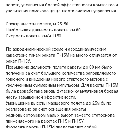
полета, увеличения боевой эффективности комплекса и
увеличения помехозащищенности системы управления.
Спектр высоты полета, м 25, 50
Наибольшая дальность полета, км 80
Скорость полета, км/ч 1150
По аэродинамической схеме и аэродинамическим
характерис тикам ракета П-15М не много отличается от
ракет П-15У.
Повышение дальности полета ракеты до 80 км было
получено за счет большего количества заправляемого
горючего и внедрения нового стартового мотора с
увеличенным суммарным импульсом. Для ракеты П-15М
была разработана вновь фугасно-ку мулятивная боевая
часть завышенной эффективности.
Уменьшение высоты маршевого полета до 25м было
реализовано за счет оснащения ракеты
радиовысотомером малых высот заместо статоскопа,
применяемого на ракетах П-15 и П-15У.
Фюзеляж ракеты П-15М представляет собой