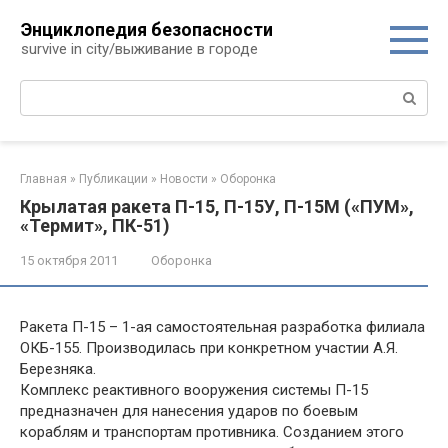
Перейти
Энциклопедия безопасности
к
survive in city/выживание в городе
контенту
Поиск:
Главная
»
Публикации
»
Новости
»
Оборонка
Крылатая ракета П-15, П-15У, П-15М («ПУМ»,
«Термит», ПК-51)
15 октября 2011
Оборонка
Ракета П-15 – 1-ая самостоятельная разработка филиала
ОКБ-155. Производилась при конкретном участии А.Я.
Березняка.
Комплекс реактивного вооружения системы П-15
предназначен для нанесения ударов по боевым
кораблям и транспортам противника. Созданием этого