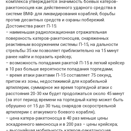
комплекса утверждается значимость боевых катеров-
ракетоносцев как действенного ударного средства в
системе ВМФ для ликвидирования кораблей, борьбы
против десантных средств и охраны побережий.
Достоинства ракет П-15:
– наименьшая радиолокационная отражательная
поверхность катеров-ракетоносцев, снаряженных
реактивным вооружением системы П-15, на дальности
стрельбы 35 км позволяет приблизительно на 15 минут
ранее найти и поразить крейсер;
– возможность попадания ракетой П-15 в легкий крейсер
в 10 раз больше вероятности попадания торпедами;
– время атаки ракетами П-15 составляет 75 секунд,
притом из зоны, недостижимой для корабельной
артиллерии, суммарное же время торпедной атаки с
расстояния 20-30 км будет продолжаться около 45 минут
(за этот период времени на торпедный катер может быть
обрушено от 15 до 30 тыщ снарядов скорострельной
артиллерии с атакуемого боевого корабля);
– цена катера-ракетоносца в 40 раз меньше цены
эскадренного миноносца и в 200 раз – цены крейсера;
– высочайшая мобильность катеров-ракетоносцев