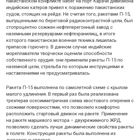
пакистанском конфликте набег на порт Карачи дивизиона
индийских катеров привел к поражению пакистанских
судов, стоящих на рейде. Не считая того, ракетами П-15,
выпущенными по береговой радиоконтрастной цели, был
стопроцентно сожжен нефтеперегонный завод с
наземными резервуарами нефтехранилищ, в итоге
которого пакистанская военная техника лишилась
припасов горючего. В данном случае индийские
мореплаватели творчески оценили способности
собственного орудия: они применили ракеты П-15 по
наземной цели, стрельба по которым инструкциями и
наставлениями не предусматривалась.
Ракета П-15 выполнена по самолетной схеме с крылом
малого удлинения. В первый раз была реализована
трехперая осесимметричная схема хвостового оперения с
схожими поверхностями, что позволило комфортно
расположить стартовый движок на ракете. Применение
на ракете маршевого мотора – двухрежимного ЖРД,
позволило сделать лучше динамические свойства ракеты
в полете. Конструкция ракеты была выполнена из