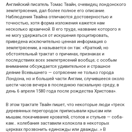
Английский писатель Томас Твайн, очевидец лондон­ского
землетрясения, дал более полное его описание.
Наблюдения Твайна отличаются достоверностью и
точно­стью, хотя форма изложения кажется нам
несколько архаичной. В его труде, название которого я
не могу удержаться от искушения процитировать,
приведена ис­ключительно ценная информация о
землетрясении, а на­зывается он так: «Краткий, но
обстоятельный трактат о причинах, признаках и
последствиях всех землетрясений вообще; с особым
вниманием обсуждается удивительное и страшное
деяние Всевышнего — сотрясение не только города
Лондона, но и большей части Англии, случившее­ся около
шести часов вечера в последнюю пасхальную среду, в
день 6 апреля 1580 года после рождества Христова».
В этом трактате Твайн пишет, что некоторые люди «треск
деревянных перегородок приписывали крысам или
мышам; покачивание кроватей, столов и стульев — соба­
кам… колебания заставили колокола в некоторых
церквах прозвонить единожды или дважды…» В