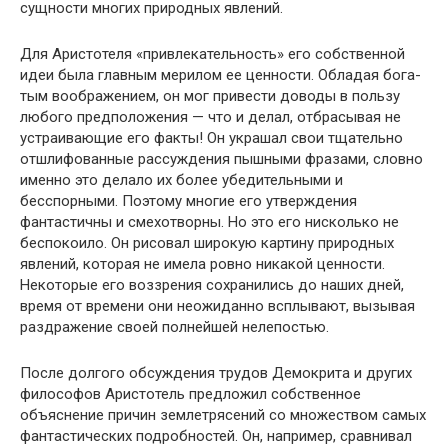
сущности мно­гих природных явлений.
Для Аристотеля «привлекательность» его собственной
идеи была главным мерилом ее ценности. Обладая бога­
тым воображением, он мог привести доводы в пользу
лю­бого предположения — что и делал, отбрасывая не
устраи­вающие его факты! Он украшал свои тщательно
отшли­фованные рассуждения пышными фразами, словно
именно это делало их более убедительными и
бесспорными. По­этому многие его утверждения
фантастичны и смехотвор­ны. Но это его нисколько не
беспокоило. Он рисовал ши­рокую картину природных
явлений, которая не имела ровно никакой ценности.
Некоторые его воззрения сохра­нились до наших дней,
время от времени они неожиданно всплывают, вызывая
раздражение своей полнейшей не­лепостью.
После долгого обсуждения трудов Демокрита и других
философов Аристотель предложил собственное
объясне­ние причин землетрясений со множеством самых
фанта­стических подробностей. Он, например, сравнивал