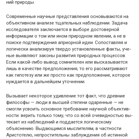
ний природы.
Современные научные представления основываются на
объективном анализе тщательных наблюдении. Зада­ча
исследователя заключается в выборе достоверной
информации о том или ином природном явлении, а не в
по­иске подтверждения априорной идеи. Сопоставляя и
ло­гически анализируя твердо установленные факты, уче­
ные выявляют законы развития природных процессов.
Если какой-либо вывод сомнителен или высказывается
лишь в качестве предположения, то его рассматривают
как гипотезу или же просто как предположение, которое
нуждается в дальнейшем уточнении.
Вызывает некоторое удивление тот факт, что древние
философы — люди в высшей степени одаренные — не
смогли усвоить основное требование научной объектив­
ности: верить только тому, что со всей очевидностью вы­
текает из наблюдений и поддается логическому
объясне­нию. Выдающимся мыслителям, в частности
Аристотелю, непростительны заблуждения об истинной