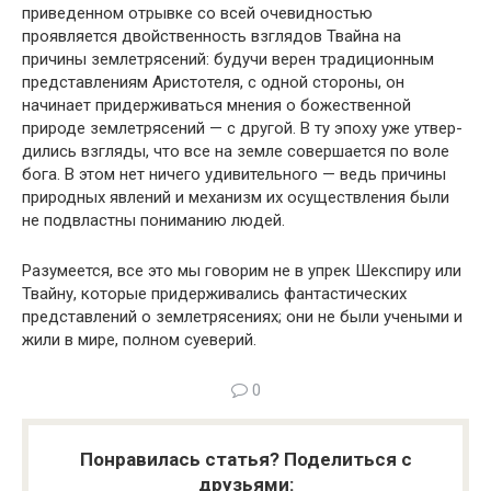
приведенном от­рывке со всей очевидностью
проявляется двойственность взглядов Твайна на
причины землетрясений: будучи верен традиционным
представлениям Аристотеля, с одной сто­роны, он
начинает придерживаться мнения о божественной
природе землетрясений — с другой. В ту эпоху уже утвер­
дились взгляды, что все на земле совершается по воле
бога. В этом нет ничего удивительного — ведь причины
природных явлений и механизм их осуществления были
не подвластны пониманию людей.
Разумеется, все это мы говорим не в упрек Шекспиру или
Твайну, которые придерживались фантастических
представлений о землетрясениях; они не были учеными и
жили в мире, полном суеверий.
0
Понравилась статья? Поделиться с
друзьями: