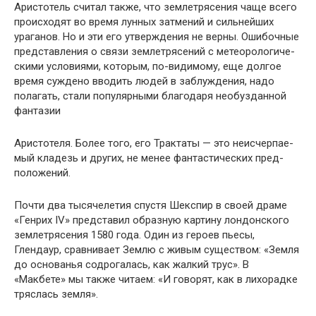
Аристотель считал также, что землетрясения чаще все­го
происходят во время лунных затмений и сильнейших
ураганов. Но и эти его утверждения не верны. Ошибочные
представления о связи землетрясений с метеорологиче­
скими условиями, которым, по-видимому, еще долгое
вре­мя суждено вводить людей в заблуждения, надо
полагать, стали популярными благодаря необузданной
фантазии
Аристотеля. Более того, его Трактаты — это неисчерпае­
мый кладезь и других, не менее фантастических пред­
положений.
Почти два тысячелетия спустя Шекспир в своей драме
«Генрих IV» представил образную картину лондонского
землетрясения 1580 года. Один из героев пьесы,
Глендаур, сравнивает Землю с живым существом: «Земля
до осно­ванья содрогалась, как жалкий трус». В
«Макбете» мы также читаем: «И говорят, как в лихорадке
тряслась земля».