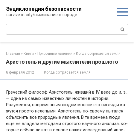
Перейти
Энциклопедия безопасности
к
survive in city/выживание в городе
контенту
Поиск:
Главная
»
Книги
»
Природные явления
»
Когда сотрясается земля
Аристотель и другие мыслители прошлого
8 февраля 2012
Когда сотрясается земля
Греческий философ Аристотель, живший в IV веке до и. э.,
— одна из самых известных личностей в истории.
Разумеется, современным людям многие его взгляды ка­
жутся просто нелепыми. Аристотель по-своему пытался
объяснить все природные явления. В те времена люди
еще не владели методами строгого научного анализа, ко­
торые сейчас лежат в основе наших исследований явле­