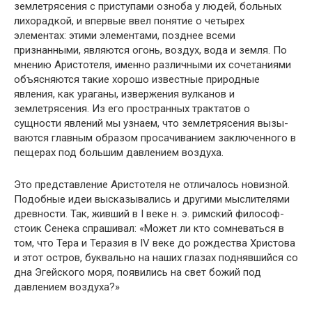
земле­трясения с приступами озноба у людей, больных
лихорад­кой, и впервые ввел понятие о четырех
элементах: этими элементами, позднее всеми
признанными, являются огонь, воздух, вода и земля. По
мнению Аристотеля, именно раз­личными их сочетаниями
объясняются такие хорошо из­вестные природные
явления, как ураганы, извержения вулканов и
землетрясения. Из его пространных трактатов о
сущности явлений мы узнаем, что землетрясения вызы­
ваются главным образом просачиванием заключенного в
пещерах под большим давлением воздуха.
Это представление Аристотеля не отличалось новиз­ной.
Подобные идеи высказывались и другими мыслите­лями
древности. Так, живший в I веке н. э. римский фило­соф-
стоик Сенека спрашивал: «Может ли кто сомневаться в
том, что Тера и Теразия в IV веке до рождества Христо­ва
и этот остров, буквально на наших глазах поднявший­ся со
дна Эгейского моря, появились на свет божий под
давлением воздуха?»