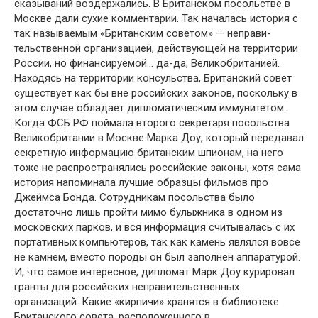
сказываний воздержались. В Британском посольстве в
Москве дали сухие комментарии. Так началась история с
так называемым «Британским советом» — неправи­
тельственной организацией, действующей на террито­рии
России, но финансируемой… да-да, Великобрита­нией.
Находясь на территории консульства, Британ­ский совет
существует как бы вне российских законов, поскольку в
этом случае обладает дипломатическим им­мунитетом.
Когда ФСБ РФ поймала второго секретаря посольства
Великобритании в Москве Марка Доу, ко­торый передавал
секретную информацию британским шпионам, на него
тоже не распространялись россий­ские законы, хотя сама
история напоминала лучшие об­разцы фильмов про
Джеймса Бонда. Сотрудникам по­сольства было
достаточно лишь пройти мимо булыжни­ка в одном из
московских парков, и вся информация считывалась с их
портативных компьютеров, так как камень являлся вовсе
не камнем, вместо породы он был заполнен аппаратурой.
И, что самое интересное, дипло­мат Марк Доу курировал
гранты для российских непра­вительственных
организаций. Какие «кирпичи» хра­нятся в библиотеке
Британского совета, расположенно­го в