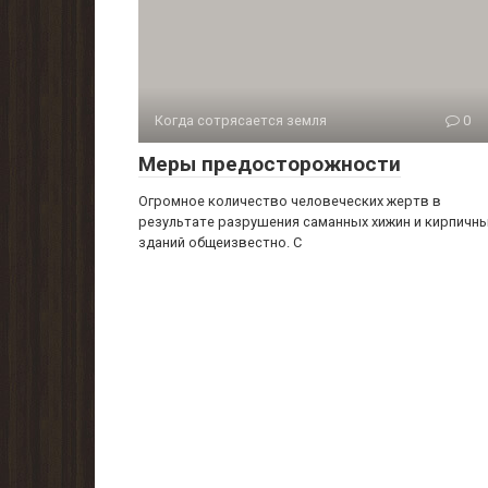
Когда сотрясается земля
0
Меры предосторожности
Огромное количество человеческих жертв в
результа­те разрушения саманных хижин и кирпичн
зданий об­щеизвестно. С