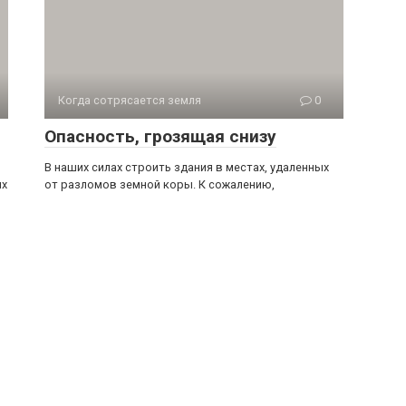
Когда сотрясается земля
0
Опасность, грозящая снизу
В наших силах строить здания в местах, удаленных
ых
от разломов земной коры. К сожалению,