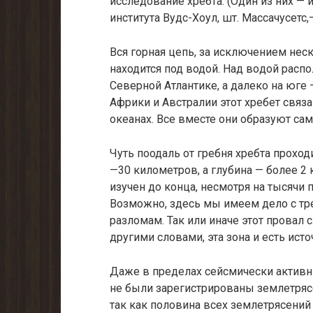
исследование хребта. (Один из них —
института Вудс-Хоул, шт. Массачусетс,
Вся горная цепь, за исключением не
находится под водой. Над во­дой рас
Северной Атлантике, а далеко на юге 
Африки и Австралии этот хребет связ
океанах. Все вместе они образуют са
Чуть поодаль от гребня хребта проход
—30 километров, а глубина — более 2 
изучен до конца, несмотря на тысячи
Возможно, здесь мы имеем дело с тр
разломам. Так или иначе этот провал 
другими сло­вами, эта зона и есть ист
Даже в пределах сейсмически активны
не были зарегистриро­ваны землетряс
так как половина всех землетрясений 