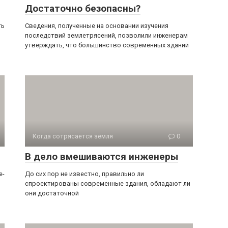
Достаточно безопасны?
ть
Сведения, полученные на основании изучения
послед­ствий землетрясений, позволили инженерам
утверждать, что большинство современных зданий
Когда сотрясается земля
0
В дело вмешиваются инженеры
е­
До сих пор не известно, правильно ли
спроектированы современные здания, обладают ли
они достаточной