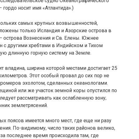
 иссле­довательское судно Океанографического
— гордо носит имя «Атлантида».)
скольких самых крупных возвышенностей,
положены только Исландия и Азорские острова в
— острова Воз­несения и Св. Елены. Южнее
ан с другими хребтами в Индийском и Тихом
мую длинную горную систему на Земле.
ит впадина, ширина которой местами достигает 25
километров. Этот особый провал до сих пор не
 проме­ров эхолотом, сделанных океанологами.
ещиной или же участок земной коры опустился по
сле­дует рассматривать как ослабленную зону;
очник землетрясений.
х поясов име­ется много мест, где еще ни разу
ения. По-видимому, число таких районов велико,
за послед­нее время происходила там, где