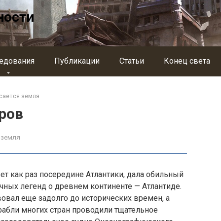
ности
едования
Публикации
Статьи
Конец света
сается земля
ров
 земля
ет как раз по­середине Атлантики, дала обильный
чных легенд о древнем континенте — Атлантиде.
вовал еще задолго до исторических времен, а
орабли многих стран проводили тщательное