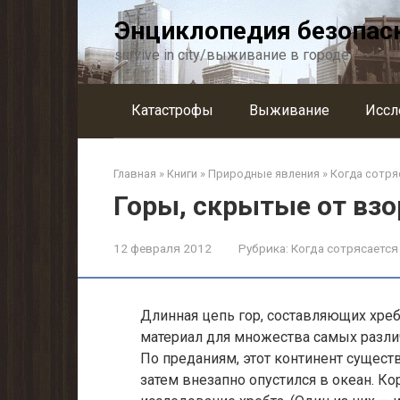
Перейти
Энциклопедия безопас
к
контенту
survive in city/выживание в городе
Катастрофы
Выживание
Иссл
Главная
»
Книги
»
Природные явления
»
Когда сотря
Горы, скрытые от взо
12 февраля 2012
Рубрика:
Когда сотрясается
Длинная цепь гор, составляющих хреб
материал для множе­ства самых разли
По преданиям, этот континент сущест
затем внезапно опустился в океан. К