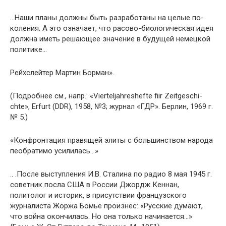
…Наши планы должны быть разработаны на целые по­
коления. А это означает, что расово-биологическая идея
должна иметь решающее значение в будущей немецкой
по­литике…
Рейхслейтер Мартин Борман».
(Подробнее см., напр.: «Vierteljahreshefte fiir Zeitgeschi-
chte», Erfurt (DDR), 1958, №3; журнал «ГДР». Берлин, 1969 г.
№ 5.)
«Конфронтация правящей элиты с большинством народа
пеобратимо усилилась…»
.. .После выступления И.В. Сталина по радио 8 мая 1945 г.
советник посла США в России Джордж Кеннан,
политолог и историк, в присутствии французского
журналиста Жоржа Бомье произнес: «Русские думают,
что война окончилась. Но она только начинается…»