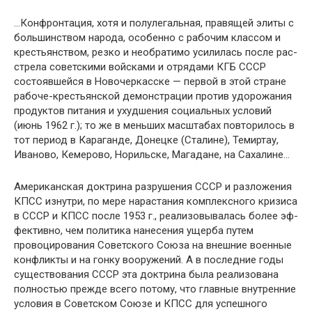
…Конфронтация, хотя и полулегальная, правящей эли­ты с
большинством народа, особенно с рабочим классом и
крестьянством, резко и необратимо усилилась после рас­
стрела советскими войсками и отрядами КГБ СССР
состо­явшейся в Новочеркасске — первой в этой стране
рабоче-крестьянской демонстрации против удорожания
продуктов питания и ухудшения социальных условий
(июнь 1962 г.); то же в меньших масштабах повторилось в
тот период в Ка­раганде, Донецке (Сталине), Темиртау,
Иваново, Кемерово, Норильске, Магадане, на Сахалине…
Американская доктрина разрушения СССР и разложения
КПСС изнутри, по мере нарастания комплексного кризиса
в СССР и КПСС после 1953 г., реализовывалась более эф­
фективно, чем политика нанесения ущерба путем
провоци­рования Советского Союза на внешние военные
конфликты и на гонку вооружений. А в последние годы
существования СССР эта доктрина была реализована
полностью прежде всего потому, что главные внутренние
условия в Советском Союзе и КПСС для успешного