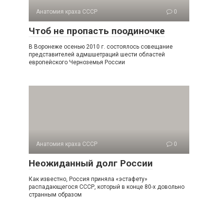
Анатомия краха СССР
0
Чтоб не пропасть поодиночке
В Воронеже осенью 2010 г. состоялось совещание
предста­вителей адмшшетраций шести областей
европейского Черно­земья России
Анатомия краха СССР
0
Неожиданный долг России
Как известно, Россия приняла «эстафету»
распадающегося СССР, который в конце 80-х довольно
странным образом