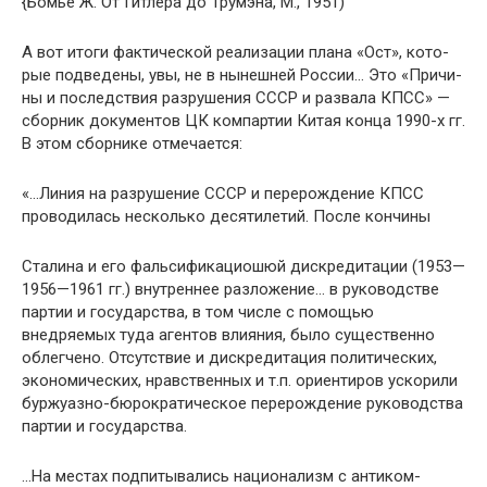
{Бомье Ж. От Гитлера до Тру­мэна, М., 1951)
А вот итоги фактической реализации плана «Ост», кото­
рые подведены, увы, не в нынешней России… Это «Причи­
ны и последствия разрушения СССР и развала КПСС» —
сборник документов ЦК компартии Китая конца 1990-х гг.
В этом сборнике отмечается:
«…Линия на разрушение СССР и перерождение КПСС
проводилась несколько десятилетий. После кончины
Сталина и его фальсификациошюй дискредитации (1953—
1956—1961 гг.) внутреннее разложение… в руководстве
пар­тии и государства, в том числе с помощью
внедряемых туда агентов влияния, было существенно
облегчено. Отсутствие и дискредитация политических,
экономических, нравствен­ных и т.п. ориентиров ускорили
буржуазно-бюрократическое перерождение руководства
партии и государства.
…На местах подпитывались национализм с антиком­