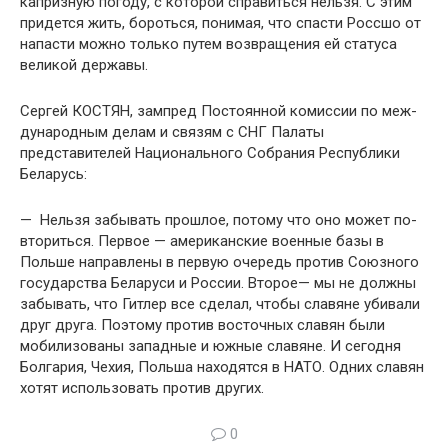
капризную погоду, с которой справиться нельзя. С этим
придется жить, бороть­ся, понимая, что спасти Россшо от
напасти можно только путем возвращения ей статуса
великой державы.
Сергей КОСТЯН, зампред Постоянной комиссии по меж­
дународным делам и связям с СНГ Палаты
представителей Национального Собрания Республики
Беларусь:
— Нельзя забывать прошлое, потому что оно может по­
вториться. Первое — американские военные базы в
Польше направлены в первую очередь против Союзного
государства Беларуси и России. Второе— мы не должны
забывать, что Гитлер все сделал, чтобы славяне убивали
друг друга. Поэ­тому против восточных славян были
мобилизованы запад­ные и южные славяне. И сегодня
Болгария, Чехия, Польша находятся в НАТО. Одних славян
хотят использовать про­тив других.
0