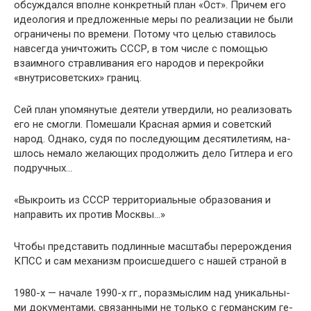
обсуждался вполне конкретный план «Ост». Причем его
идеология и предложенные меры по реализации не были
ограничены по времени. Потому что целью ставилось
навсегда уничтожить СССР, в том числе с помощью
взаимного стравливания его народов и перекрой­ки
«внутрисоветских» границ.
Сей план упомянутые деятели утвердили, но реализо­вать
его не смогли. Помешали Красная армия и советский
народ. Однако, судя по последующим десятилетиям, на­
шлось немало желающих продолжить дело Гитлера и его
подручных…
«Выкроить из СССР территориальные образования и
направить их против Москвы…»
Чтобы представить подлинные масштабы перерождения
КПСС и сам механизм происшедшего с нашей страной в
1980-х — начале 1990-х гг., поразмыслим над уникальны­
ми документами, связанными не только с германским ге­