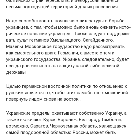
балтийских стран переселить, и Белоруссия является
весьма подходящей тер­риторией для их расселения…
Надо способствовать появлению литературы о борьбе
украинцев, с тем, чтобы можно было вновь оживить исто­
рическое сознание украинцев… Также следует поддержи­
вать культ гетманов Хмельницкого, Сагайдачного,
Мазепы. Московское государство надо рассматривать
как смертель­ного врага Германии, а вместе с тем и
украинского государ­ства. Украина, следовательно, будет
всегда рассчитывать на защиту какой-либо великой
державы…
Целью германской восточной политики по отношению к
русским является то, чтобы этих самобытных москвичей
повернуть лицом снова на восток…
Украинские пределы охватывают собственно Украину, а
также включают Курск, Воронеж, Белгород, Тамбов и,
воз­можно, Саратов. Черноземная область, являющаяся
самой плодородной областью России, может быть