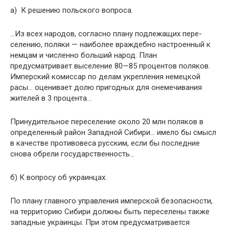
а) К решению польского вопроса.
…Из всех народов, согласно плану подлежащих пере­
селению, поляки — наиболее враждебно настроенный к
немцам и численно больший народ. План
предусматривает выселение 80—85 процентов поляков.
Имперский комиссар по делам укрепления немецкой
расы… оценивает долю при­годных для онемечивания
жителей в 3 процента…
Принудительное переселение около 20 млн поляков в
определенный район Западной Сибири… имело бы смысл
в качестве противовеса русским, если бы последние
снова обрели государственность…
б) К вопросу об украинцах.
По плану главного управления имперской безопасности,
на территорию Сибири должны быть переселены также
за­падные украинцы. При этом предусматривается