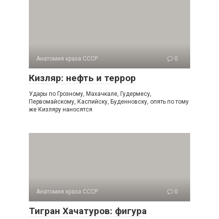
Анатомия краха СССР
0
Кизляр: нефть и террор
Удары по Грозному, Махачкале, Гудермесу,
Первомайско­му, Каспийску, Буденновску, опять по тому
же Кизляру нано­сятся
Анатомия краха СССР
0
Тигран Хачатуров: фигура