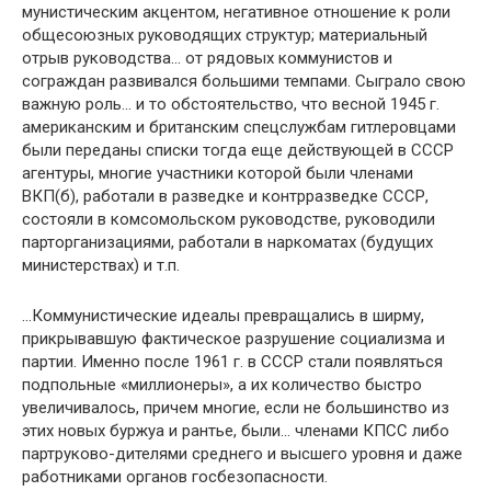
мунистическим акцентом, негативное отношение к роли
общесоюзных руководящих структур; материальный
отрыв руководства… от рядовых коммунистов и
сограждан разви­вался большими темпами. Сыграло свою
важную роль… и то обстоятельство, что весной 1945 г.
американским и бри­танским спецслужбам гитлеровцами
были переданы списки тогда еще действующей в СССР
агентуры, многие участни­ки которой были членами
ВКП(б), работали в разведке и контрразведке СССР,
состояли в комсомольском руковод­стве, руководили
парторганизациями, работали в наркома­тах (будущих
министерствах) и т.п.
…Коммунистические идеалы превращались в ширму,
прикрывавшую фактическое разрушение социализма и
пар­тии. Именно после 1961 г. в СССР стали появляться
под­польные «миллионеры», а их количество быстро
увеличи­валось, причем многие, если не большинство из
этих новых буржуа и рантье, были… членами КПСС либо
партруково-дителями среднего и высшего уровня и даже
работниками органов госбезопасности.