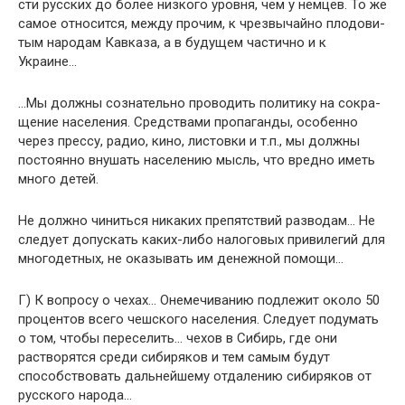
сти русских до более низкого уровня, чем у немцев. То же
самое относится, между прочим, к чрезвычайно плодови-
тым народам Кавказа, а в будущем частично и к
Украине…
…Мы должны сознательно проводить политику на сокра­
щение населения. Средствами пропаганды, особенно
через прессу, радио, кино, листовки и т.п., мы должны
постоянно внушать населению мысль, что вредно иметь
много детей.
Не должно чиниться никаких препятствий разводам… Не
следует допускать каких-либо налоговых привилегий для
многодетных, не оказывать им денежной помощи…
Г) К вопросу о чехах… Онемечиванию подлежит около 50
процентов всего чешского населения. Следует подумать
о том, чтобы переселить… чехов в Сибирь, где они
раство­рятся среди сибиряков и тем самым будут
способствовать дальнейшему отдалению сибиряков от
русского народа…