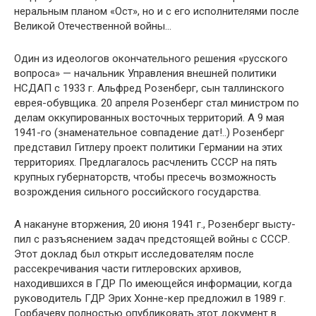
неральным планом «Ост», но и с его исполнителями после
Великой Отечественной войны…
Один из идеологов окончательного решения «русско­го
вопроса» — начальник Управления внешней полити­ки
НСДАП с 1933 г. Альфред Розенберг, сын таллинского
еврея-обувщика. 20 апреля Розенберг стал министром по
делам оккупированных восточных территорий. А 9 мая
1941-го (знаменательное совпадение дат!..) Розенберг
пред­ставил Гитлеру проект политики Германии на этих
терри­ториях. Предлагалось расчленить СССР на пять
крупных губернаторств, чтобы пресечь возможность
возрождения сильного российского государства.
А накануне вторжения, 20 июня 1941 г., Розенберг высту­
пил с разъяснением задач предстоящей войны с СССР.
Этот доклад был открыт исследователям после
рассекречивания части гитлеровских архивов,
находившихся в ГДР По име­ющейся информации, когда
руководитель ГДР Эрих Хонне-кер предложил в 1989 г.
Горбачеву полностью опубликовать этот документ в