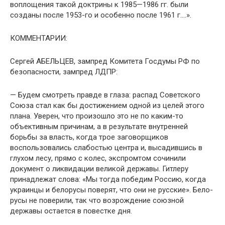
воплощения такой доктрины к 1985—1986 гг. были
созданы после 1953-го и особенно после 1961 г….».
КОММЕНТАРИИ:
Сергей АБЕЛЬЦЕВ, зампред Комитета Госдумы РФ по
безопасности, зампред ЛДПР:
— Будем смотреть правде в глаза: распад Советского
Союза стал как бы достижением одной из целей этого
пла­на. Уверен, что произошло это не по каким-то
объективным причинам, а в результате внутренней
борьбы за власть, ког­да трое заговорщиков
воспользовались слабостью центра и, высадившись в
глухом лесу, прямо с колес, экспромтом сочинили
документ о ликвидации великой державы. Гитле­ру
принадлежат слова: «Мы тогда победим Россию, когда
украинцы и белорусы поверят, что они не русские». Бело­
русы не поверили, так что возрождение союзной
державы остается в повестке дня.