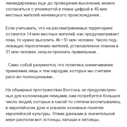
ликвиди­рованы еще до проведения выселения, можно
согласиться с упомянутой в плане цифрой в 45 млн
местных жителей ненемецкого происхождения…
Если учитывать, что на рассматриваемых территориях
останется 14 млн местных жителей, как предусматривает
план, то нужно выселить 46—51 млн человек. Число под­
лежащих переселению жителей, установленное планом в
31 млн человек, нельзя признать правильным…
…Само собой разумеется, что политика онемечивания
применима лишь к тем народам, которых мы считаем
расо-во полноценными…
На обширных пространствах Востока, не предусмотрен­
ных для колонизации немцами, нам потребуется большое
число людей, которые в какой-то степени воспитывались
в европейском духе и усвоили основные понятия
европейской культуры. Этими данными в значительной
мере располага­ют эстонцы, латыши и литовцы…