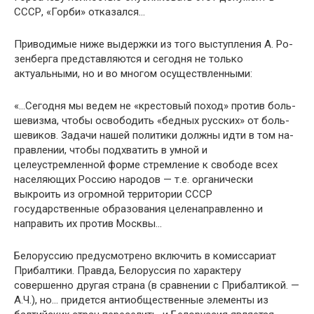
СССР, «Горби» отказался…
Приводимые ниже выдержки из того выступления А. Ро-
зенберга представляются и сегодня не только
актуальными, но и во многом осуществленными:
«…Сегодня мы ведем не «крестовый поход» против боль­
шевизма, чтобы освободить «бедных русских» от боль­
шевиков. Задачи нашей политики должны идти в том на­
правлении, чтобы подхватить в умной и
целеустремленной форме стремление к свободе всех
населяющих Россию на­родов — т.е. органически
выкроить из огромной террито­рии СССР
государственные образования целенаправленно и
направить их против Москвы…
Белоруссию предусмотрено включить в комиссариат
Прибалтики. Правда, Белоруссия по характеру
совершенно другая страна (в сравнении с Прибалтикой. —
А.Ч.), но… придется антиобщественные элементы из