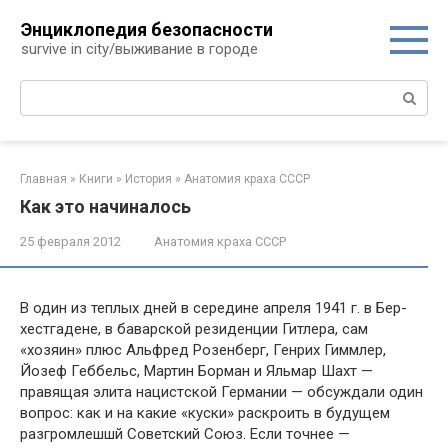
Перейти
Энциклопедия безопасности
к
survive in city/выживание в городе
контенту
Поиск:
Главная
»
Книги
»
История
»
Анатомия краха СССР
Как это начиналось
25 февраля 2012
Анатомия краха СССР
В один из теплых дней в середине апреля 1941 г. в Бер-
хестгадене, в баварской резиденции Гитлера, сам
«хозяин» плюс Альфред Розенберг, Генрих Гиммлер,
Йозеф Геббельс, Мартин Борман и Яльмар Шахт —
правящая элита нацист­ской Германии — обсуждали один
вопрос: как и на какие «куски» раскроить в будущем
разгромлешшй Советский Союз. Если точнее —