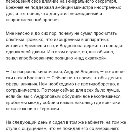
пере­оценил свое влияние на Генерального секретаря.
Брежнев не поддержал амбиций министра иностранных
дел, и тот понял, что допустил неожиданный и
непростительный просчет.
Мне неясно и до сих пор, почему не сумел просчитать
опытный Громыко, что изощренный в аппаратных
интригах Брежнев и его, и Андропова держит на поводке
одинаковой длины. И в этом случае, он, как обычно,
занял апробирован­ную позицию «над схваткой».
— Ты напрасно кипятишься, Андрей Андреич, — по-отече­
ски начал Брежнев. — Сейчас не то время, чтобы делить
сфе­ры влияния. Нам необходимо не противоборство, а
сотрудни­чество. Поэтому сейчас для всех было лучше,
если бы вы с Анд­роповым обсудили все накопившиеся
проблемы между собой и нашли, наконец, где все-таки
лежат ключи от Германии.
На следующий день я сидел в том же кабинете, на том же
стуле с ощущением, что не покидал его со вчерашнего