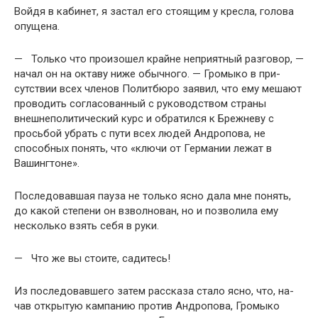
Войдя в кабинет, я застал его стоящим у кресла, голова
опущена.
— Только что произошел крайне неприятный разго­вор, —
начал он на октаву ниже обычного. — Громыко в при­
сутствии всех членов Политбюро заявил, что ему мешают
проводить согласованный с руководством страны
внешнепо­литический курс и обратился к Брежневу с
просьбой убрать с пути всех людей Андропова, не
способных понять, что «клю­чи от Германии лежат в
Вашингтоне».
Последовавшая пауза не только ясно дала мне понять,
до какой степени он взволнован, но и позволила ему
несколько взять себя в руки.
— Что же вы стоите, садитесь!
Из последовавшего затем рассказа стало ясно, что, на­
чав открытую кампанию против Андропова, Громыко