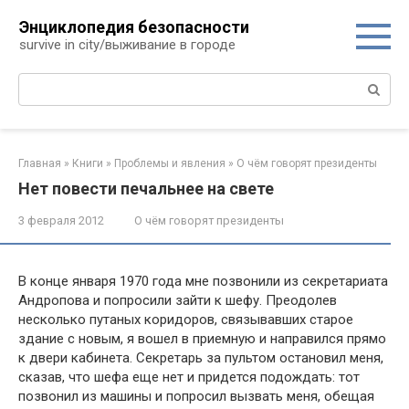
Перейти
Энциклопедия безопасности
к
survive in city/выживание в городе
контенту
Поиск:
Главная
»
Книги
»
Проблемы и явления
»
О чём говорят президенты
Нет повести печальнее на свете
3 февраля 2012
О чём говорят президенты
В конце января 1970 года мне позвонили из секретариа­та
Андропова и попросили зайти к шефу. Преодолев
несколь­ко путаных коридоров, связывавших старое
здание с новым, я вошел в приемную и направился прямо
к двери кабинета. Секретарь за пультом остановил меня,
сказав, что шефа еще нет и придется подождать: тот
позвонил из машины и попро­сил вызвать меня, обещая