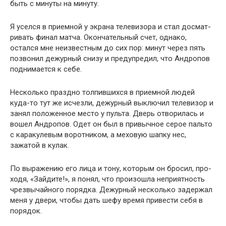
быть с минуты на минуту.
Я уселся в приемной у экрана телевизора и стал досмат­
ривать финал матча. Окончательный счет, однако,
остался мне неизвестным до сих пор: минут через пять
позвонил дежур­ный снизу и предупредил, что Андропов
поднимается к себе.
Несколько праздно толпившихся в приемной людей
куда-то тут же исчезли, дежурный выключил телевизор и
занял по­ложенное место у пульта. Дверь отворилась и
вошел Андро­пов. Одет он был в привычное серое пальто
с каракулевым воротником, а меховую шапку нес,
зажатой в кулак.
По выражению его лица и тону, которым он бросил, про­
ходя, «Зайдите!», я понял, что произошла неприятность
чрез­вычайного порядка. Дежурный несколько задержал
меня у двери, чтобы дать шефу время привести себя в
порядок.