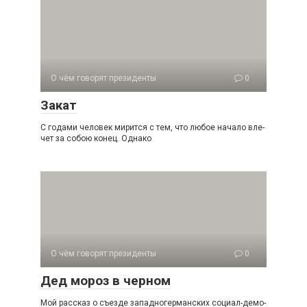
О чём говорят президенты
0
Закат
С годами человек мирится с тем, что любое начало вле­
чет за собою конец. Однако
О чём говорят президенты
0
Дед мороз в черном
Мой рассказ о съезде западногерманских социал-демо­