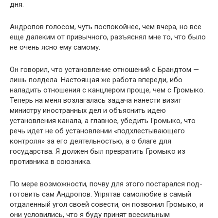
дня.
Андропов голосом, чуть поспокойнее, чем вчера, но все
еще далеким от привычного, разъяснял мне то, что было
не очень ясно ему самому.
Он говорил, что установление отношений с Брандтом —
лишь полдела. Настоящая же работа впереди, ибо
наладить отношения с канцлером проще, чем с Громыко.
Теперь на меня возлагалась задача нанести визит
министру иностран­ных дел и объяснить идею
установления канала, а главное, убедить Громыко, что
речь идет не об установлении «подхле­стывающего
контроля» за его деятельностью, а о благе для
государства. Я должен был превратить Громыко из
противни­ка в союзника.
По мере возможности, почву для этого постарался под­
готовить сам Андропов. Упрятав самолюбие в самый
отдален­ный угол своей совести, он позвонил Громыко, и
они усло­вились, что я буду принят всесильным