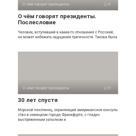
О чём говорят президенты
0
О чём говорят президенты.
Послесловие
Человек, вступивший в какие-то отношения с Россией,
не может избежать ощущения трагичности. Такова была
О чём говорят президенты
0
30 лет спустя
Морской пехотинец, охраняющий американское консуль­
ство в немецком городе Франкфурте, с гладко
выстриженным затылком и