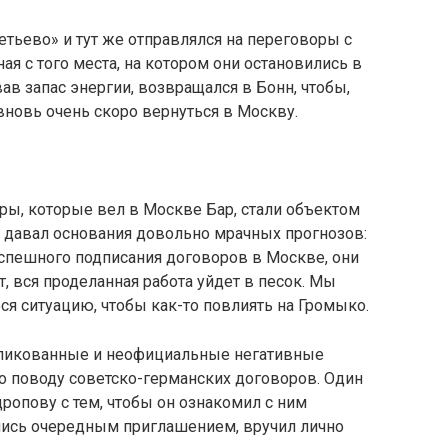
ьево» и тут же от­правлялся на переговоры с
я с того места, на котором они остановились в
ав запас энергии, возвращал­ся в Бонн, чтобы,
новь очень скоро вернуться в Москву.
ры, которые вел в Москве Бар, стали объектом
в давал основания довольно мрачных прогнозов:
 успешного подписания дого­воров в Москве, они
ит, вся проделанная работа уйдет в песок. Мы
я ситуацию, чтобы как-то повлиять на Громыко.
бликованные и не­официальные негативные
 поводу советско-германских договоров. Один
ропову с тем, чтобы он ознако­мил с ним
ись очеред­ным приглашением, вручил лично