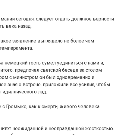
рмании сегодня, следует отдать должное верности
ть века назад.
 такое заявление вы­глядело не более чем
темперамента.
а немецкий гость сумел уединиться с нами и,
итого, предпочел светской беседе за столом
ором с министром он был одно­временно и
нее зная о встрече, приложили все усилия, чтобы
т идиллического лад.
е с Громыко, как к смерти, живого человека
итет неожидан­ной и неоправданной жесткостью.