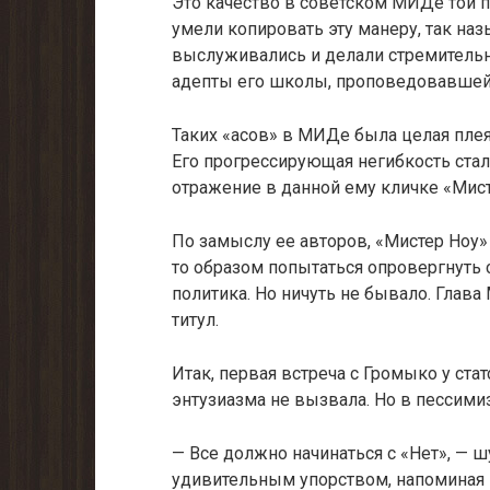
Это качество в советском МИДе той п
умели копировать эту манеру, так н
выслуживались и делали стреми­тельн
адепты его школы, проповедовавшей
Таких «асов» в МИДе была целая плеяд
Его прогрессирующая негиб­кость стал
отражение в данной ему кличке «Мист
По замыслу ее авторов, «Мистер Ноу»
то образом попытаться опро­вергнуть 
политика. Но ничуть не бывало. Глава
титул.
Итак, первая встреча с Громыко у стат
энтузиазма не вызвала. Но в пессимиз
— Все должно начинаться с «Нет», — ш
удивительным упорством, напоминая 