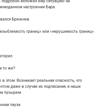
в подробно изло­жил ему ситуацию на
 чемоданном настроении Бара.
овался Брежнев.
езыблемость гра­ниц» или «нерушимость границ».
вторил.
и то же?
в этом. Возника­ет реальная опасность, что
нтом даже в случае их подписания, и наши
м пузырем.
нная пауза.