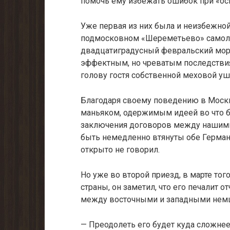
помочь ему избежать оши­бок при «о
Уже первая из них была и неизбежной
подмосковном «Шереметьево» само­ле
двадцатиградусный февраль­ский моро
эффект­ным, но чреватым последстви
голову гостя собственной меховой уш
Благодаря своему поведению в Москве
маньяком, одержимым идеей во что бы 
заключения до­говоров между нашими 
быть немедленно втянуты обе Германи
открыто не говорил.
Но уже во второй приезд, в марте тог
страны, он заметил, что его пе­чалит
между восточными и западными нем
— Преодолеть его будет куда сложнее