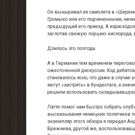
Он выныривал из самолета в «Шеремет
Громыко или его подчиненными, начина
преды­дущий его приезд. А израсходов
заглотав свежую порцию кислорода, в
Длилось это полгода.
А в Германии тем временем перегово
ожесточенной дискуссии. Ход де­бато
стано­вилось ясно, что даже в случае
могут «застрять» в бундестаге, а знач
решили исполь­зовать складывавшуюс
Латте помог нам быстро собрать опу
высказывания немецких политиков по
экземпляр этого обзора я передал Анд
Брежнева, другой же, воспользовавш