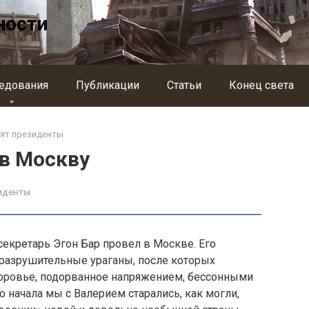
ности
едования
Публикации
Статьи
Конец света
рят президенты
 в Москву
зиденты
секретарь Эгон Бар провел в Москве. Его
разрушительные ураганы, после которых
доровье, подорванное напряжением, бес­сонными
 начала мы с Валерием старались, как могли,