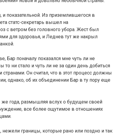
своении» новой и довольно необычной страны.
, и показательной. Из приземлившегося в
та статс-секретарь вышел на
з с ветром без головного убора. Жест был
ями для здоровья, и Леднев тут же накрыл
анкой.
, Бар поначалу по­казался мне чуть ли не
то ни стало и чуть ли не за один день добиться
странами. Он считал, что в этот про­цесс должны
и, однако, об их объединении Бар в ту пору еще
о же года, размыш­ляя вслух о будущем своей
 отчуждение, все более ощутимое в отношениях
цами.
, нежели границы, которые рано или поздно и так