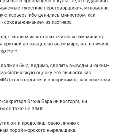
оры было превращено в культ. Те, кто удачливо
азываемые «жесткие пе­реговорщики», мгновенно
ую карьеру, ибо ценились министром, как
 «соковыжимание» из партнера.
а, главным из ко­торых считался сам министр.
а притчей во языцех во всем мире, что получило
ер Нет».
 должен был, ви­димо, сделать выводы и каким-
саркастическую оценку его личности как
 МИДа ею гордился и восприни­мал, как почетный
с-секретаря Эгона Бара ни восторга, ни
м он тоже не впал:
утил он, и продол­жал свою линию с
нам порой морского ныряльщика.