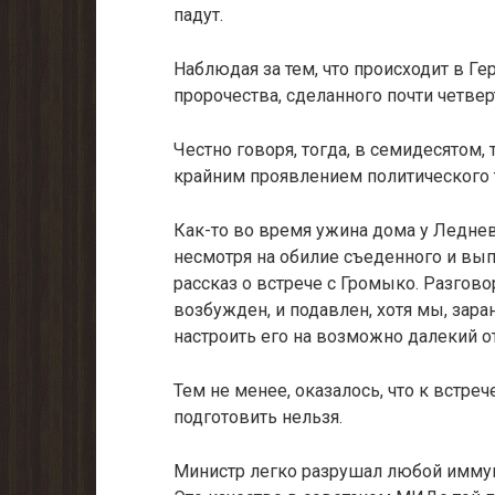
падут.
Наблюдая за тем, что происходит в Ге
пророчества, сделанного почти четвер
Честно говоря, тогда, в семидесятом,
крайним проявлением политического 
Как-то во время ужина дома у Леднев
несмотря на обилие съеденно­го и вып
рассказ о встрече с Громыко. Разгов
возбужден, и подавлен, хотя мы, зара
настроить его на воз­можно далекий о
Тем не менее, оказалось, что к встреч
подготовить нельзя.
Министр легко разрушал любой иммун