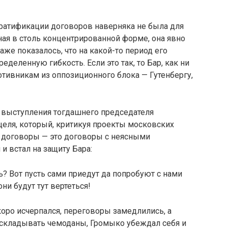
атификации дого­воров наверняка не была для
нная в столь концентрированной форме, она явно
аже показалось, что на какой-то период его
еделенную гибкость. Если это так, то Бар, как ни
отивникам из оппозиционного блока — Гутенбергу,
 выступления то­гдашнего председателя
еля, который, критикуя проекты московских
е договоры — это договоры с неяс­ными
 встал на защи­ту Бара:
ь? Вот пусть сами приедут да попробуют с нами
они будут тут вертеться!
коро исчерпался, переговоры замедлились, а
л складывать чемоданы, Громыко убеждал себя и