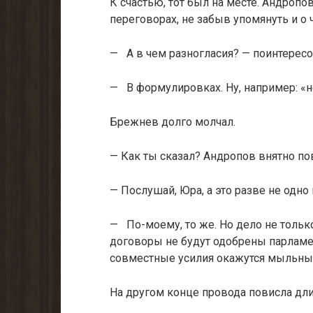
К счастью, тот был на месте. Андропо
переговорах, не забыв упомянуть и о
— А в чем разногласия? — поинтерес
— В формулировках. Ну, например: «н
Брежнев долго молчал.
— Как ты сказал? Андропов внятно по
— Послушай, Юра, а это разве не одно 
— По-моему, то же. Но дело не только 
договоры не будут одобрены пар­ламе
совместные усилия окажутся мыльны
На другом конце провода повисла дли