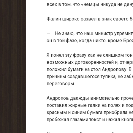
всех в том, что «немцы никуда не дену
Фалин широко развел в знак своего б
— Не знаю, что наш министр упрямит
он в той фазе, когда никто, кроме Бре
Я понял эту фразу как не слишком тон
возможных договоренностей и, отчер
положил бумаги на стол Андропову. В
причины создавшегося тупика, не заб
переговоры.
Андропов дважды внимательно прочел
поставил жирные галки на полях и по
красным и синим бумага приобрела н
пробежал глазами текст и нажал кноп