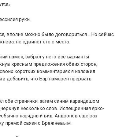
тся».
ессилия руки.
ся, вполне можно было договориться… Но сейчас
жнева, не сдвинет его с места.
кий намек, забрал у него все варианты
к­нув красным предложения обеих сторон,
 своих коротких комментариях я изложил
ыв добавить, что Бар намерен прервать
 обе странички, затем синим карандашом
дчеркнул несколько слов. Испещренная ярко-
еобычно нарядный вид. Андропов еще раз
ку прямой свя­зи с Брежневым.