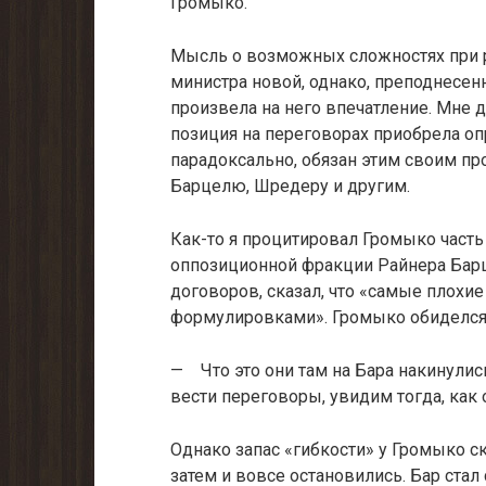
Громыко.
Мысль о возможных сложностях при р
министра новой, однако, пре­поднесе
произвела на него впечатление. Мне д
позиция на переговорах приобрела оп­р
парадок­сально, обязан этим своим пр
Барцелю, Шредеру и другим.
Как-то я процитировал Громыко часть
оппозиционной фракции Райнера Барц
договоров, сказал, что «самые плохи
формулировками». Громыко обиделся и
— Что это они там на Бара накинулис
вести переговоры, увидим то­гда, как 
Однако запас «гибкости» у Громыко с
затем и вовсе остановились. Бар ста