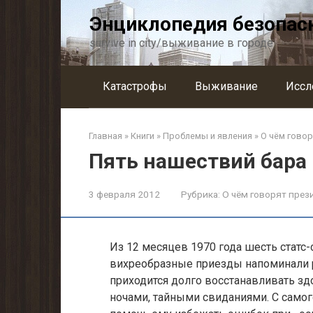
Перейти
Энциклопедия безопас
к
контенту
survive in city/выживание в городе
Катастрофы
Выживание
Иссл
Главная
»
Книги
»
Проблемы и явления
»
О чём гово
Пять нашествий бара
3 февраля 2012
Рубрика:
О чём говорят пре
Из 12 месяцев 1970 года шесть статс-
вихреобразные приезды напоминали 
приходится долго восстанавливать з
ночами, тайными свиданиями. С самого