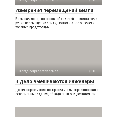
Когда сотрясается земля
0
Измерения перемещений земли
Всем нам ясно, что основной задачей является изме­
рение перемещений земли, позволяющее определить
ха­рактер предстоящих
Когда сотрясается земля
0
В дело вмешиваются инженеры
До сих пор не известно, правильно ли спроектированы
современные здания, обладают ли они достаточной