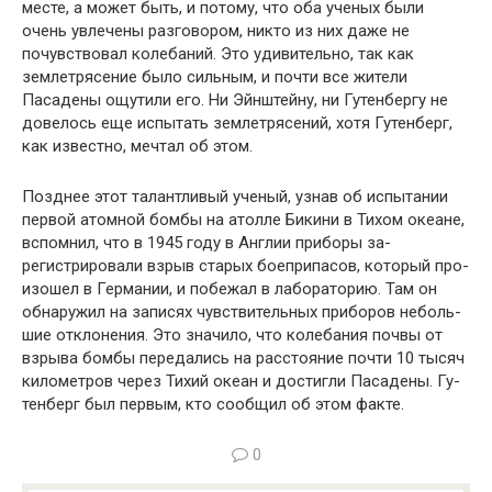
месте, а может быть, и потому, что оба ученых были
очень увлечены разговором, никто из них даже не
почувство­вал колебаний. Это удивительно, так как
землетрясение было сильным, и почти все жители
Пасадены ощутили его. Ни Эйнштейну, ни Гутенбергу не
довелось еще испы­тать землетрясений, хотя Гутенберг,
как известно, меч­тал об этом.
Позднее этот талантливый ученый, узнав об испыта­нии
первой атомной бомбы на атолле Бикини в Тихом океане,
вспомнил, что в 1945 году в Англии приборы за­
регистрировали взрыв старых боеприпасов, который про­
изошел в Германии, и побежал в лабораторию. Там он
обнаружил на записях чувствительных приборов неболь­
шие отклонения. Это значило, что колебания почвы от
взрыва бомбы передались на расстояние почти 10 тысяч
километров через Тихий океан и достигли Пасадены. Гу­
тенберг был первым, кто сообщил об этом факте.
0