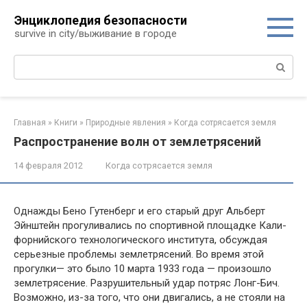
Перейти
Энциклопедия безопасности
к
survive in city/выживание в городе
контенту
Поиск:
Главная
»
Книги
»
Природные явления
»
Когда сотрясается земля
Распространение волн от землетрясений
14 февраля 2012
Когда сотрясается земля
Однажды Бено Гутенберг и его старый друг Альберт
Эйнштейн прогуливались по спортивной площадке Кали­
форнийского технологического института, обсуждая
серь­езные проблемы землетрясений. Во время этой
прогул­ки— это было 10 марта 1933 года — произошло
земле­трясение. Разрушительный удар потряс Лонг-Бич.
Возможно, из-за того, что они двигались, а не стояли на