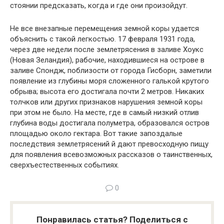
стоянии предсказать, когда и где они произойдут.
Не все внезапные перемещения земной коры удается
объяснить с такой легкостью. 17 февраля 1931 года,
через две недели после землетрясения в заливе Хоукс
(Новая Зеландия), рабочие, находившиеся на острове в
заливе Спондж, поблизости от города Гисборн, заметили
появ­ление из глубины моря сложенного галькой крутого
об­рыва; высота его достигала почти 2 метров. Никаких
толч­ков или других признаков нарушения земной коры
при этом не было. На месте, где в самый низкий отлив
глуби­на воды достигала полуметра, образовался остров
пло­щадью около гектара. Вот такие запоздалые
последствия землетрясений й дают превосходную пищу
для появления всевозможных рассказов о таинственных,
сверхъестест­венных событиях.
0
Понравилась статья? Поделиться с