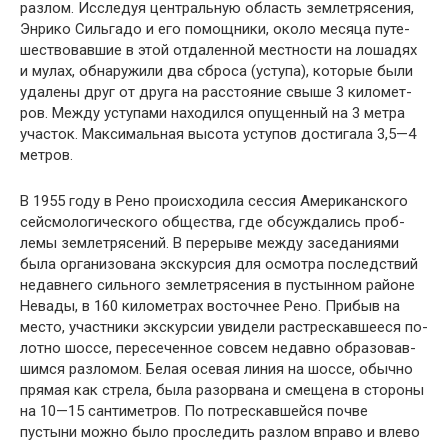
разлом. Исследуя центральную область землетрясения,
Энрико Сильгадо и его помощники, около месяца путе­
шествовавшие в этой отдаленной местности на лошадях
и мулах, обнаружили два сброса (уступа), которые были
удалены друг от друга на расстояние свыше 3 километ­
ров. Между уступами находился опущенный на 3 метра
участок. Максимальная высота уступов достигала 3,5—4
метров.
В 1955 году в Рено происходила сессия Американско­го
сейсмологического общества, где обсуждались проб­
лемы землетрясений. В перерыве между заседаниями
была организована экскурсия для осмотра последствий
недавнего сильного землетрясения в пустынном районе
Невады, в 160 километрах восточнее Рено. Прибыв на
место, участники экскурсии увидели растрескавшееся по­
лотно шоссе, пересеченное совсем недавно образовав­
шимся разломом. Белая осевая линия на шоссе, обычно
прямая как стрела, была разорвана и смещена в стороны
на 10—15 сантиметров. По потрескавшейся почве
пустыни можно было проследить разлом вправо и влево