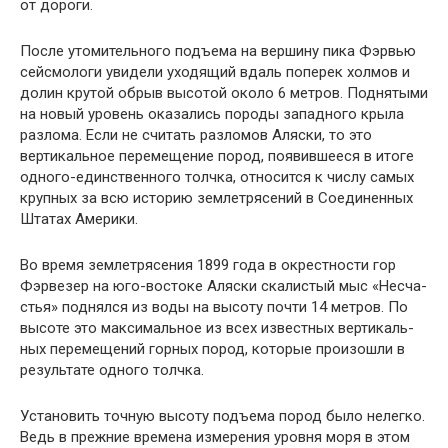
от до­роги.
После утомительного подъема на вершину пика Фэрвью
сейсмологи увидели уходящий вдаль поперек холмов и
долин крутой обрыв высотой около 6 метров. Поднятыми
на новый уровень оказались породы запад­ного крыла
разлома. Если не считать разломов Аляски, то это
вертикальное перемещение пород, появившееся в итоге
одного-единственного толчка, относится к числу самых
крупных за всю историю землетрясений в Соеди­ненных
Штатах Америки.
Во время землетрясения 1899 года в окрестности гор
Фэрвезер на юго-востоке Аляски скалистый мыс «Несча­
стья» поднялся из воды на высоту почти 14 метров. По
высоте это максимальное из всех известных вертикаль­
ных перемещений горных пород, которые произошли в
результате одного толчка.
Установить точную высоту подъема пород было не­легко.
Ведь в прежние времена измерения уровня моря в этом