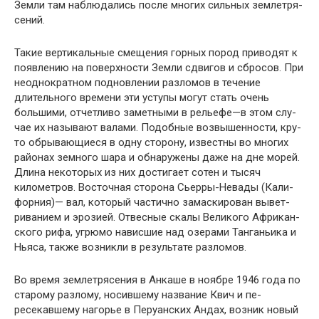
Земли там наблюдались после многих сильных землетря­
сений.
Такие вертикальные смещения горных пород приво­дят к
появлению на поверхности Земли сдвигов и сбро­сов. При
неоднократном подновлении разломов в тече­ние
длительного времени эти уступы могут стать очень
большими, отчетливо заметными в рельефе—в этом слу­
чае их называют валами. Подобные возвышенности, кру­
то обрывающиеся в одну сторону, известны во многих
районах земного шара и обнаружены даже на дне мо­рей.
Длина некоторых из них достигает сотен и тысяч
километров. Восточная сторона Сьерры-Невады (Кали­
форния)— вал, который частично замаскирован вывет­
риванием и эрозией. Отвесные скалы Великого Африкан­
ского рифа, угрюмо нависшие над озерами Танганьика и
Ньяса, также возникли в результате разломов.
Во время землетрясения в Анкаше в ноябре 1946 го­да по
старому разлому, носившему название Квич и пе­
ресекавшему нагорье в Перуанских Андах, возник новый