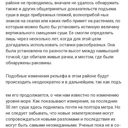
районе не проводились; вначале не удалось обна­ружить
также и других общепринятых доказательств подъема
суши в виде прибрежных пляжей, волноприбой-ных
знаков на скалах или каких-либо примет на расте­ниях, по
которым можно было бы установить истинную величину
вертикального смещения суши. Ее смогли оп­ределить
лишь через несколько лет, когда для этой цели
догадались использовать останки ракообразных. Она
бы­ла установлена по разности высот между наивысшей
точ­кой, где обитали живые рачки, и местом, где были
обнаружены раковины.
Подобные изменения рельефа в этом районе будут
происходить неоднократно и в дальнейшем, так как подъ­
ем его продолжается, о чем нам известно по изменению
уровня моря. Как показывают измерения, за последние
50 лет суша здесь поднялась почти на полтора метра. Но
не следует забывать, что новые землетрясения могут
сопровождаться новыми разломами и последствия их
мо­гут быть самыми неожиданными. Ученые пока не в со­