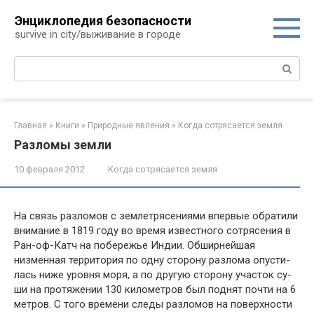
Перейти
Энциклопедия безопасности
к
survive in city/выживание в городе
контенту
Поиск:
Главная
»
Книги
»
Природные явления
»
Когда сотрясается земля
Разломы земли
10 февраля 2012
Когда сотрясается земля
На связь разломов с землетрясениями впервые обра­тили
внимание в 1819 году во время известного сотрясе­ния в
Ран-оф-Катч на побережье Индии. Обширнейшая
низменная территория по одну сторону разлома опусти­
лась ниже уровня моря, а по другую сторону участок су­
ши на протяжении 130 километров был поднят почти на 6
метров. С того времени следы разломов на поверхности