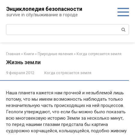
Перейти
Энциклопедия безопасности
к
survive in city/выживание в городе
контенту
Поиск:
Главная
»
Книги
»
Природные явления
»
Когда сотрясается земля
Жизнь земли
9 февраля 2012
Когда сотрясается земля
Наша планета кажется нам прочной и незыблемой лишь
потому, что мы имеем возможность наблюдать только
незначительную часть происходящих на ней про­цессов.
Геологи утверждают, что если бы можно было показать
всю многовековую историю Земли за несколько минут,
то перед нашими глазами предстала бы картина
судорожно корчащейся, колышущейся, подобно живому