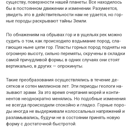
существу, поверхности нашей планеты. Все находилось
бы в постоянном движении и изменении. Разумеется,
увидеть это в действительности нам не удается, но гор­
ные породы раскрывают тайны Земли.
По обнажениям на обрывах гор и в ущельях рек мож­но
судить о том, как происходило вздымание пород, сла­
гающих ныне цепи гор. Пласты горных пород подняты на
огромную высоту, сильно перемяты, скручены в склад­ки
самой причудливой формы; в одних случаях они стоят
вертикально, в других — опрокинуты.
Такие преобразования осуществлялись в течение де­
сятков и сотен миллионов лет. Эти периоды геологи на­
зывают эрами. За это время очертания морей и конти­
нентов неоднократно менялись. Но подобные изменения
не всегда происходили спокойно и гладко. Горные поро­
ды иногда не выдерживали колоссальных напряжений и
разламывались, будучи не в состоянии принять новую
форму с достаточной быстротой.