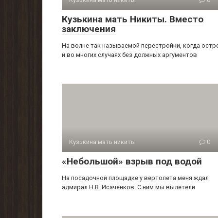
Кузькина мать Никиты. Вместо
заключения
На волне так называемой перестройки, когда остр
и во многих случаях без должных аргументов
Кузькина мать никиты
0
«Небольшой» взрыв под водой
На посадочной площадке у вертолета меня ждал
адмирал Н.В. Исаченков. С ним мы вылетели