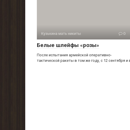
Кузькина мать никиты
0
Белые шлейфы «розы»
После испытания армейской оперативно-
тактической ра­кеты в том же году, с 12 сентября и 