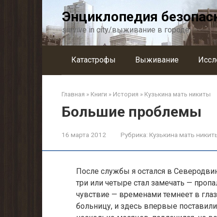
Перейти
Энциклопедия безопас
к
контенту
survive in city/выживание в городе
Катастрофы
Выживание
Иссл
Главная
»
Книги
»
История
»
Кузькина мать никиты
Большие проблемы
16 марта 2012
Рубрика:
Кузькина мать никит
После службы я остался в Северодвин
три или четыре стал заме­чать — проп
чувствие — временами темнеет в глаз
больницу, и здесь впервые поста­вили