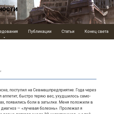
ности
едования
Публикации
Статьи
Конец света
ы
ске, поступил на Севмашпредприятие. Года через
ал аппетит, быстро теряю вес, ухудшилось само­
ах, появились боли в затылке. Меня положили в
 диагноз — «лучевая болезнь». Пролежал я