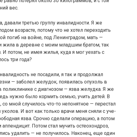
е равно потерял около 30 кило­граммов, и с той
ний вес.
а, давали третью группу инвалидности. Я же
лодом возрасте, потому что не хотел переходить
ой погиб на войне, под Ленинградом, мать —
и жила в деревне с моим младшим братом, так
 И потом, не имея жилья, куда я мог уехать с
ось три года?
инвалидность не посадили, я так и продолжал
лезни — заболел желудок, появилась опухоль в
 в поликлинике с диагнозом — язва желудка. Я же
ведь нужно было кормить семью, учить детей. В
ь, со мной случилось что-то непонятное — перестал
 уколов. И вот как только врачи меня сняли с уче­
рободная язва. Сроч­но сделали операцию, а потом
и аппендицит. Потом стал мучить остеохондроз,
лись удалить — не по­лучилось. Наконец, еще один