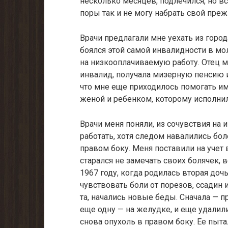
несколько месяцев, подлечился, но вс
поры так и не могу набрать свой преж
Врачи предлагали мне уехать из город
боялся этой самой инвалиднос­ти в мо
на низкооплачиваемую работу. Отец м
инвалид, получала мизерную пенсию 
что мне еще приходилось помогать им.
женой и ребенком, которому исполнил
Врачи меня поняли, из сочувствия на 
работать, хотя следом навали­лись бо
пра­вом боку. Меня поставили на учет
старался не замечать своих болячек, 
1967 году, когда родилась вторая доч
чувствовать боли от порезов, ссадин и
та, начались новые беды. Сначала — п
еще одну — на желудке, и еще удалил
снова опухоль в правом боку. Ее пыта