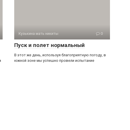
Кузькина мать никиты
0
Пуск и полет нормальный
В этот же день, используя благоприятную погоду, в
в
юж­ной зоне мы успешно провели испытание