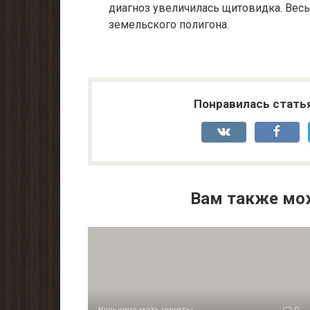
диагноз увеличилась щито­видка. Весь
земельского полигона.
Понравилась стать
Вам также мо
Кузькина мать никиты
0