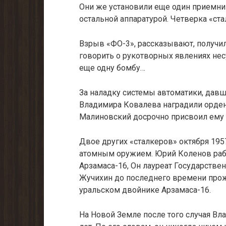
Они же установили еще один приемник
остальной аппаратурой. Четверка «ст
Взрыв «ФО-3», рассказывают, получил
говорить о рукотворных явлениях нес
еще одну бомбу…
За наладку системы автоматики, давш
Владимира Ковалева наградили орден
Малинов­ский досрочно присвоил ему з
Двое других «сталкеров» октября 195
атомным оружием. Юрий Коленов ра­б
Арзамаса-16, Он лауреат Государстве
Жучихин до последнего времени про
уральском двойнике Ар­замаса-16.
На Новой Земле после того случая В