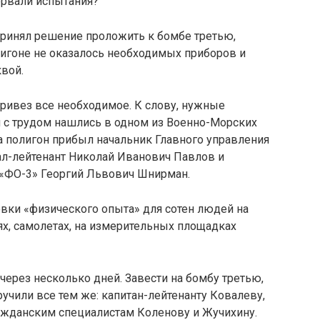
сорвали испытания?
инял решение про­ложить к бомбе третью,
лигоне не оказалось необходимых приборов и
квой.
ривез все необходи­мое. К слову, нужные
 с трудом нашлись в одном из Военно-Морских
а полигон прибыл начальник Главного управления
л-лейтенант Николай Иванович Павлов и
 «ФО-3» Георгий Львович Шнирман.
вки «физического опыта» для сотен людей на
ях, самолетах, на измерительных площадках
ерез несколько дней. Завести на бомбу третью,
учили все тем же: капитан-лейтенанту Ковалеву,
ажданским специалис­там Коленову и Жучихину.