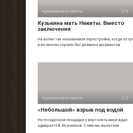
Кузькина мать никиты
0
Кузькина мать Никиты. Вместо
заключения
На волне так называемой перестройки, когда остр
и во многих случаях без должных аргументов
Кузькина мать никиты
0
«Небольшой» взрыв под водой
На посадочной площадке у вертолета меня ждал
адмирал Н.В. Исаченков. С ним мы вылетели