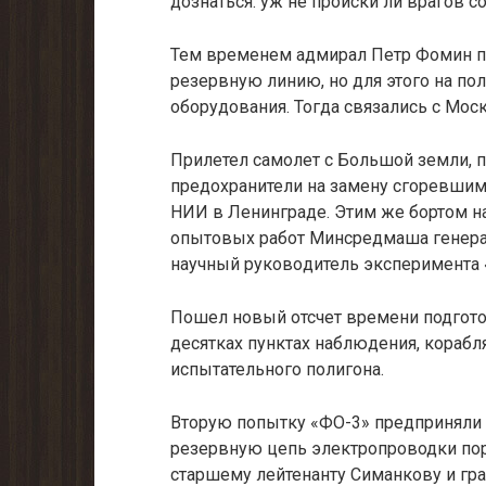
дознаться: уж не происки ли врагов 
Тем временем адмирал Петр Фомин пр
резервную линию, но для этого на по
оборудова­ния. Тогда связались с Мос
Прилетел самолет с Большой земли, п
предохранители на замену сгоревшим
НИИ в Ле­нинграде. Этим же бортом н
опытовых работ Минсредмаша гене­ра
научный руково­дитель эксперимента
Пошел новый отсчет времени подгото
десятках пунктах наблюдения, корабл
испыта­тельного полигона.
Вторую попытку «ФО-3» предприняли ч
резервную цепь электропро­водки пор
старшему лейтенанту Симанкову и гр