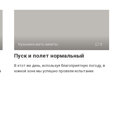
Кузькина мать никиты
0
Пуск и полет нормальный
В этот же день, используя благоприятную погоду, в
в
юж­ной зоне мы успешно провели испытание