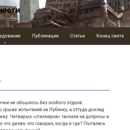
ности
едования
Публикации
Статьи
Конец света
ы
ечки не обошлось без особого отдела.
 срыве испытаний на Лубянку, а оттуда доклад
ву. Четверых «сталкеров» таска­ли на допросы и
о что делал, что говорил, когда и где? Пытались