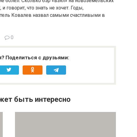
м не болел. Сколько бэр «взял» на новоземельских
и говорит, что знать не хочет. Годы,
атель Ковалев назвал самыми счастливыми в
0
я? Поделиться с друзьями:
жет быть интересно