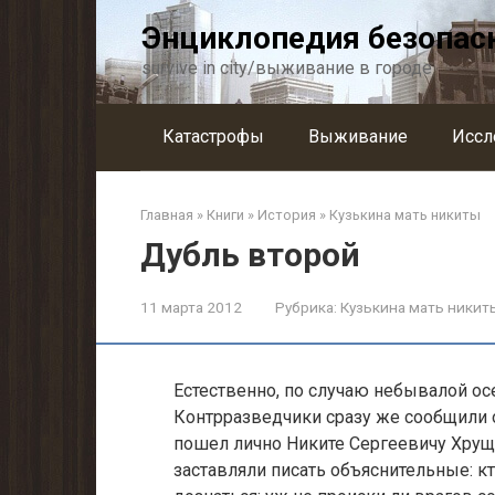
Перейти
Энциклопедия безопас
к
контенту
survive in city/выживание в городе
Катастрофы
Выживание
Иссл
Главная
»
Книги
»
История
»
Кузькина мать никиты
Дубль второй
11 марта 2012
Рубрика:
Кузькина мать никит
Естественно, по случаю небывалой ос
Контрразведчики сразу же сообщили о
пошел лично Никите Сергеевичу Хруще
заставляли писать объяснительные: кт