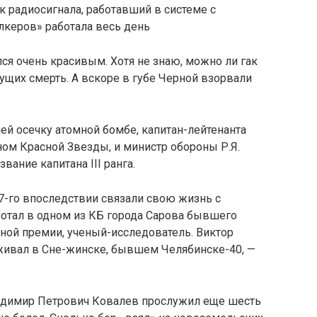
 радиосигнала, работавший в системе с
алкеров» работала весь день
ся очень краси­вым. Хотя не знаю, можно ли гак
ущих смерть. А вскоре в губе Черной взорвали
ей осечку атомной бомбе, капитан-лейтенанта
ом Красной Звезды, и министр обороны Р.Я.
вание капитана III ранга.
7-го впоследствии связали свою жизнь с
отал в одном из КБ города Сарова бывшего
нной премии, ученый-исследователь. Виктор
живал в Сне-жинске, бывшем Челябинске-40, —
ладимир Петрович Ковалев прослужил еще шесть