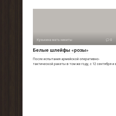
Кузькина мать никиты
0
Белые шлейфы «розы»
После испытания армейской оперативно-
тактической ра­кеты в том же году, с 12 сентября и 