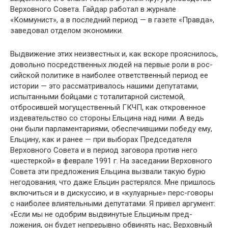
Вер­ховного Совета. Гайдар работал в журнале
«Коммунист», а в последний период — в газете «Правда»,
заведовал отделом экономики.
Выдвижение этих неизвестных и, как вскоре проясни­лось,
довольно посредственных людей на первые роли в рос­
сийской политике в наиболее ответственный период ее
исто­рии — это рассматривалось нашими депутатами,
испытан­ными бойцами с тоталитарной системой,
отбросившей могущественный ГКЧП, как откровенное
издевательство со стороны Ельцина над ними. А ведь
они были парламента­риями, обеспечившими победу ему,
Ельцину, как и ранее — при выборах Председателя
Верховного Совета и в период за­говора против него
«шестеркой» в феврале 1991 г. На заседа­нии Верховного
Совета эти предложения Ельцина вызвали такую бурю
негодования, что даже Ельцин растерялся. Мне пришлось
включиться и в дискуссию, и в «кулуарные» перс-говоры
с наиболее влиятельными депутатами. Я привел ар­гумент:
«Если мы не одобрим выдвинутые Ельциным пред­
ложения, он будет непрерывно обвинять нас, Верховный