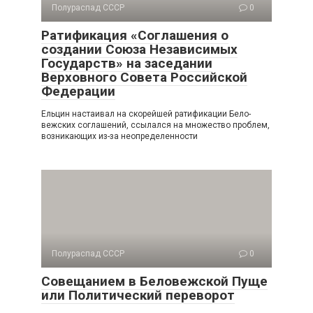
Полураспад СССР
0
Ратификация «Соглашения о
создании Союза Независимых
Государств» на заседании
Верховного Совета Российской
Федерации
Ельцин настаивал на скорейшей ратификации Бело­
вежских соглашений, ссылался на множество проблем,
воз­никающих из-за неопределенности
Полураспад СССР
0
Совещанием в Беловежской Пуще
или Политический переворот