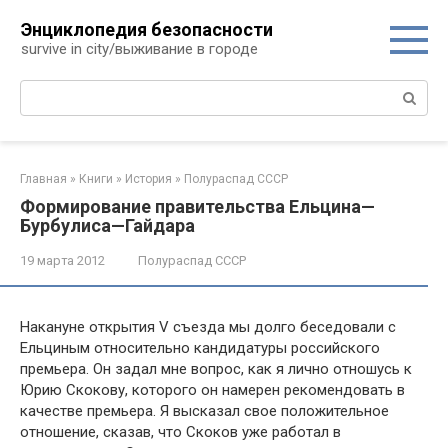
Перейти
Энциклопедия безопасности
к
survive in city/выживание в городе
контенту
Поиск:
Главная
»
Книги
»
История
»
Полураспад СССР
Формирование правительства Ельцина—
Бурбулиса—Гайдара
19 марта 2012
Полураспад СССР
Накануне открытия V съезда мы долго беседовали с
Ельциным относительно кандидатуры российского
премье­ра. Он задал мне вопрос, как я лично отношусь к
Юрию Ско­кову, которого он намерен рекомендовать в
качестве премье­ра. Я высказал свое положительное
отношение, сказав, что Скоков уже работал в