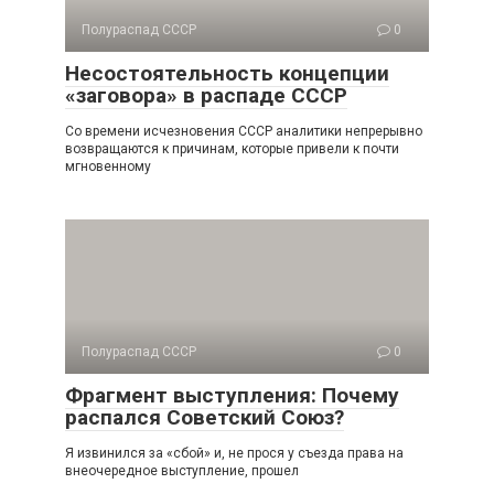
Полураспад СССР
0
Несостоятельность концепции
«заговора» в распаде СССР
Со времени исчезновения СССР аналитики непре­рывно
возвращаются к причинам, которые привели к почти
мгновенному
Полураспад СССР
0
Фрагмент выступления: Почему
распался Советский Союз?
Я извинился за «сбой» и, не прося у съезда права на
внеочередное выступление, прошел