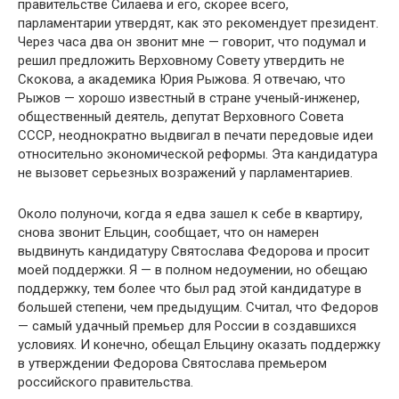
правительстве Силаева и его, скорее всего,
парламентарии утвердят, как это рекомендует прези­дент.
Через часа два он звонит мне — говорит, что подумал и
решил предложить Верховному Совету утвердить не
Скоко­ва, а академика Юрия Рыжова. Я отвечаю, что
Рыжов — хо­рошо известный в стране ученый-инженер,
общественный деятель, депутат Верховного Совета
СССР, неоднократно выдвигал в печати передовые идеи
относительно экономиче­ской реформы. Эта кандидатура
не вызовет серьезных возра­жений у парламентариев.
Около полуночи, когда я едва зашел к себе в квартиру,
сно­ва звонит Ельцин, сообщает, что он намерен
выдвинуть кан­дидатуру Святослава Федорова и просит
моей поддержки. Я — в полном недоумении, но обещаю
поддержку, тем более что был рад этой кандидатуре в
большей степени, чем преды­дущим. Считал, что Федоров
— самый удачный премьер для России в создавшихся
условиях. И конечно, обещал Ельцину оказать поддержку
в утверждении Федорова Святослава пре­мьером
российского правительства.