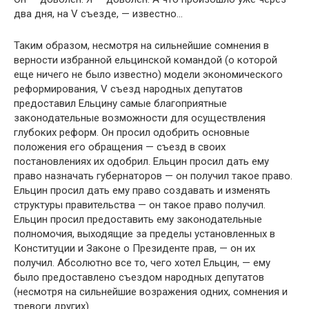
два дня, на V съез­де, — известно…
Таким образом, несмотря на сильнейшие сомнения в
верности избранной ельцинской командой (о которой
еще ничего не было известно) модели экономического
рефор­мирования, V съезд народных депутатов
предоставил Ельцину самые благоприятные
законодательные возмож­ности для осуществления
глубоких реформ. Он просил одобрить основные
положения его обращения — съезд в своих
постановлениях их одобрил. Ельцин просил дать ему
право назначать губернаторов — он получил такое право.
Ельцин просил дать ему право создавать и изме­нять
структуры правительства — он такое право полу­чил.
Ельцин просил предоставить ему законодательные
полномочия, выходящие за пределы установленных в
Кон­ституции и Законе о Президенте прав, — он их
получил. Абсолютно все то, чего хотел Ельцин, — ему
было предос­тавлено съездом народных депутатов
(несмотря на силь­нейшие возражения одних, сомнения и
тревоги других).