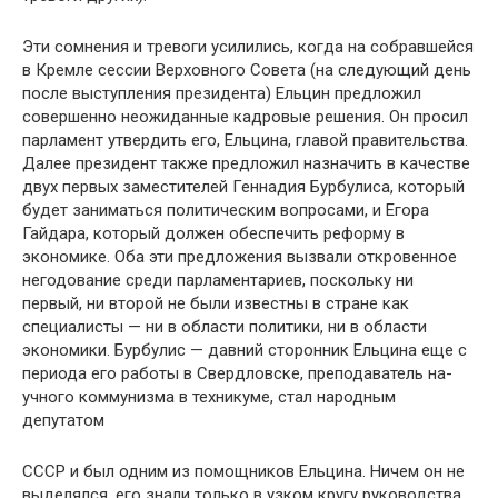
Эти сомнения и тревоги усилились, когда на собравшей­ся
в Кремле сессии Верховного Совета (на следующий день
после выступления президента) Ельцин предложил
совер­шенно неожиданные кадровые решения. Он просил
парла­мент утвердить его, Ельцина, главой правительства.
Далее президент также предложил назначить в качестве
двух пер­вых заместителей Геннадия Бурбулиса, который
будет зани­маться политическим вопросами, и Егора
Гайдара, который должен обеспечить реформу в
экономике. Оба эти предло­жения вызвали откровенное
негодование среди парламента­риев, поскольку ни
первый, ни второй не были известны в стране как
специалисты — ни в области политики, ни в об­ласти
экономики. Бурбулис — давний сторонник Ельцина еще с
периода его работы в Свердловске, преподаватель на­
учного коммунизма в техникуме, стал народным
депутатом
СССР и был одним из помощников Ельцина. Ничем он не
выделялся, его знали только в узком кругу руководства