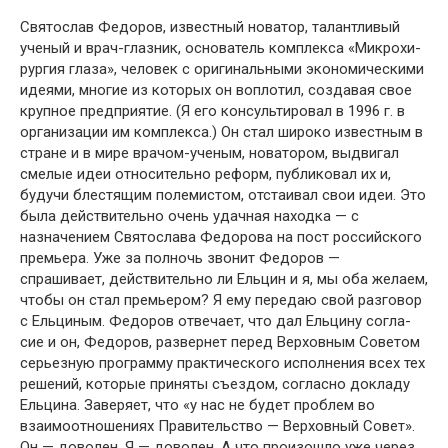
Святослав Федоров, известный новатор, талантливый
ученый и врач-глазник, основатель комплекса «Микрохи­
рургия глаза», человек с оригинальными экономическими
идеями, многие из которых он воплотил, создавая свое
круп­ное предприятие. (Я его консультировал в 1996 г. в
организа­ции им комплекса.) Он стал широко известным в
стране и в мире врачом-ученым, новатором, выдвигал
смелые идеи от­носительно реформ, публиковал их и,
будучи блестящим по­лемистом, отстаивал свои идеи. Это
была действительно очень удачная находка — с
назначением Святослава Федорова на пост российского
премьера. Уже за полночь звонит Федо­ров —
спрашивает, действительно ли Ельцин и я, мы оба же­лаем,
чтобы он стал премьером? Я ему передаю свой разго­вор
с Ельциным. Федоров отвечает, что дал Ельцину согла­
сие и он, Федоров, развернет перед Верховным Советом
серьезную программу практического исполнения всех тех
решений, которые приняты съездом, согласно докладу
Ель­цина. Заверяет, что «у нас не будет проблем во
взаимоотно­шениях Правительство — Верховный Совет».
Он — доволен. Я — доволен. А что произошло уже через