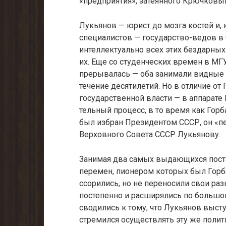
«предпри­ятия», затеянного Крючко
Лукьянов — юрист до мозга костей и, 
специалистов — государство-ведов в 
интеллектуаль­но всех этих бездарных
их. Еще со студенческих времен в МГ
прерывалась — оба занимали видные д
течение десятилетий. Но в отличие от
государственной власти — в аппарате
тельный процесс, в то время как Гор
был избран Президентом СССР, он «п
Верховного Сове­та СССР Лукьянову.
Занимая два самых выдающихся поста
перемен, пионером которых был Горба
ссорились, но не переносили свои раз
постепенно и расширялись по большом
сводились к тому, что Лукья­нов выст
стремился осуществлять эту же полит