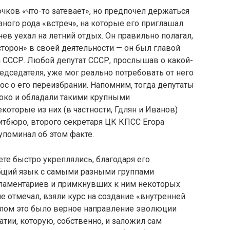
ков «что-то зате­вает», но предпочел держаться
азного рода «встреч», на которые его приглашал
ев уехал на летний от­дых. Он правильно полагал,
сторон» в своей деятельности — он был главой
 СССР. Любой депутат СССР, прослышав о какой-
ед­седателя, уже мог реально потребовать от него
рос о его переизбрании. Напомним, тогда депутаты
око и обладали такими крупными
которые из них (в частности, Гдлян и Иванов)
тбюро, второго секре­таря ЦК КПСС Егора
упоминал об этом факте.
е быстро укреп­лялись, благодаря его
общий язык с самыми разными группами
рламентариев и примкнувших к ним не­которых
е отмечал, взяли курс на создание «внутренней
целом это было верное направление эволюции
ии, которую, собст­венно, и заложил сам