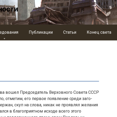
ности
едования
Публикации
Статьи
Конец света
аева вошел Пред­седатель Верховного Совета СССР
о, отметим, его первое появление среди заго­
ржан, скуп на слова, никак не проявлял желания
ался в благоприятном исходе всего этого