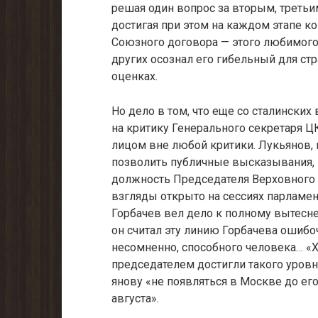
решая один вопрос за вторым, третьим
достигая при этом на каждом этапе к
Союзного договора — этого любимого
других осознал его ги­бельный для ст
оценках.
Но дело в том, что еще со сталински
на критику Генерального сек­ретаря 
лицом вне любой критики. Лукьянов, 
позволить публичные высказывания, н
должность Председате­ля Верховного 
взгляды открыто на сессиях парламент
Горбачев вел дело к полному вытесне
он считал эту линию Горбачева ошибочн
несомненно, способного человека… 
председателем достигли такого уровня
янову «не появляться в Москве до его
августа».