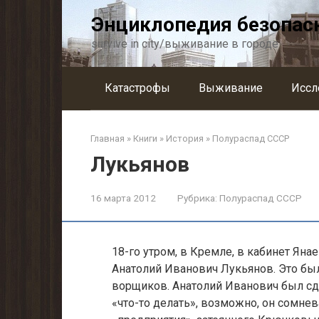
Перейти
Энциклопедия безопас
к
контенту
survive in city/выживание в городе
Катастрофы
Выживание
Иссл
Главная
»
Книги
»
История
»
Полураспад СССР
Лукьянов
16 марта 2012
Рубрика:
Полураспад СССР
18-го утром, в Кремле, в кабинет Ян
Анатолий Иванович Лукь­янов. Это был
ворщиков. Анатолий Иванович был сде
«что-то делать», возможно, он сомнев