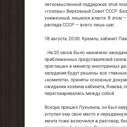
легкомысленной поддержке этой поз
«головы» Верховный Совет СССР. Без 
униженный, лишился власти. В этом —
распада СССР — всего лишь шаг…
18 августа, 20.00. Кремль, кабинет Па
…На 20 часов было назначено заседан
приближенных представителей силов
пригла­шен и министр иностранных дел
заседания будут решены все главные
«комитета», приняты основные докумен
ожидании хозяина кабинета, Янаева, 
переговаривались между собой.
Вскоре пришел Лукьянов, он был хмур
уступил ему свое место и передвинул
мента тоже включился в разговор, б