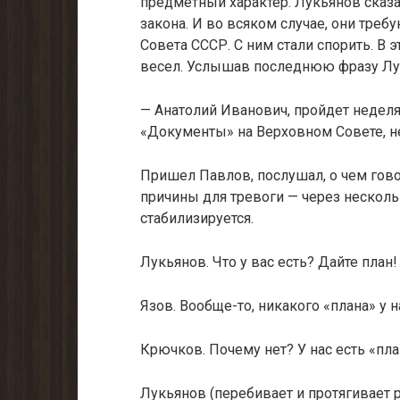
предметный характер. Лукьянов сказа
закона. И во вся­ком случае, они тре
Совета СССР. С ним стали спорить. В
весел. Услышав по­следнюю фразу Лук
— Анатолий Иванович, пройдет неделя
«Документы» на Верховном Совете, не
Пришел Павлов, послушал, о чем говор
причины для тревоги — через не­сколь
стабилизируется.
Лукьянов. Что у вас есть? Дайте план!
Язов. Вообще-то, никакого «плана» у на
Крючков. Почему нет? У нас есть «пла
Лукьянов (перебивает и протягивает р