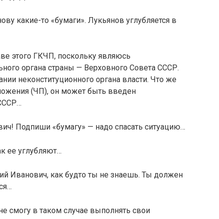
ву какие-то «бу­маги». Лукьянов углубляется в
таве этого ГКЧП, поскольку являюсь
но­го органа страны — Верховного Совета СССР.
ании неконституционного органа власти. Что же
ложения (ЧП), он может быть введен
СССР…
вич! Подпиши «бу­магу» — надо спасать ситуацию…
ак ее углубляют…
лий Иванович, как будто ты не знаешь. Ты должен
ся…
Я не смогу в таком случае выполнять свои