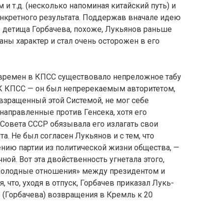
 и т.д. (несколько напоминая китайский путь) и
онкретного результата. Поддержав внача­ле идею
 детища Гор­бачева, похоже, Лукьянов раньше
раны характер и стал очень осторожен в его
х времен в КПСС су­ществовало непреложное табу
ЦК КПСС — он был непререкаемым авторитетом,
взращенный этой Сис­темой, не мог себе
а­правленные против Генсека, хотя его
Совета СССР обязывала его излагать свои
а. Не был согласен Лукьянов и с тем, что
­нию партии из политической жизни общества, —
ой. Вот эта двойственность уг­нетала этого,
«Холодные отношения» между президентом и
, что, уходя в отпуск, Горбачев приказал Лукь­
 (Горбачева) возвраще­ния в Кремль к 20