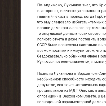
По-видимому, Лукьянов знал, что Крюч
в «стороне», всячески укло­нялся от р
главный чекист в период, когда Горбач
что ему следовало избегать «тем­ных 
вполне демократического парламента
то закулисной деятельности своего пр
полного отче­та и даже поставить воп
СССР были вознесены настолько выс
возможностями и иммуните­том, что не
бездоказательно обвинили члена Поли
Кузьмича во взяточничестве, я выше 
Позиции Лукьянова в Верховном Совет
необычайной способности находить 
депутатов, исклю­чая «столичных» па
провинциалов из МДГ. Они, как я выш
оппозиции» в Верхов­ном Совете. В 
полноценной парламентарной демократ