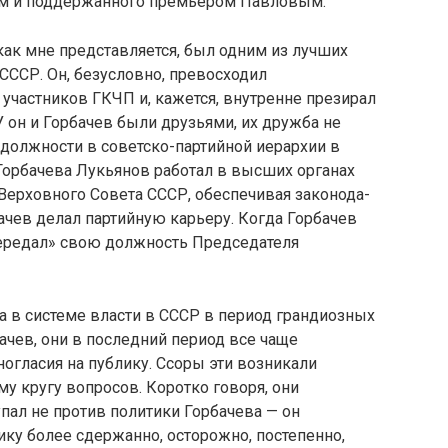
вым и поддержанного премьером Павловым.
как мне представ­ляется, был одним из лучших
СССР. Он, безусловно, превосходил
 участников ГКЧП и, кажется, внут­ренне презирал
У он и Горбачев были друзьями, их дружба не
олжности в советско-партийной иерар­хии в
 Горбачева Лукь­янов работал в высших органах
 Верховного Совета СССР, обеспечивая законода­
бачев делал партийную карьеру. Когда Горбачев
ередал» свою должность Председателя
 в системе власти в СССР в период грандиозных
чев, они в последний период все чаще
ногласия на публику. Ссоры эти возникали
у кругу вопросов. Коротко говоря, они
упал не против политики Горбачева — он
ику более сдержанно, осторожно, постепенно,