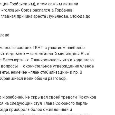
иции Горбачевым), и тем самым лишили
«головы» Союз рас­пался, а Горбачев,
 главная причина ареста Лукьянова. Отсюда до
влова
ие всего состава ГКЧП с участием наиболее
ых ведомств — заместителей министров. Был
 Бессмертных. Планирова­лось, что в ходе этого
 вопросы — окончательное утверждение членов
ты, намечен «план стабилиза­ции» и пр. В
собрав­шиеся вели общий разговор,
 и озабочен, не скрывал своей тревоги. Крючков
ся на следующий стул. Глава Союзного парла­
еседа приобрела более оживленный и