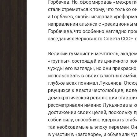
Горбачев. Но, сформировав «межре­ги
стали стремиться к тому, что только 
а Горбачев, якобы исчерпав «рефор­м
направле­нии альянса с «реакционным
Горбачева, что особенно наглядно пр
заседаниях Верховного Совета СССР
Великий гуманист и мечтатель, акад
«группы», состоящей из циничного п
чужды его взгляды, но они прекрасно
использовать в своих властных амбици
глубже всех пони­мал Лукьянов. Отсю
рвущихся к власти честолюбцев, воле
демократической революции ставших
рассматривали именно Лукьянова в ка
достижении своих целей, поскольку 
собой силу, способную удер­жать стаб
так необходимые в эпоху перемен. Он
в участии в «заговоре», и объявили ч