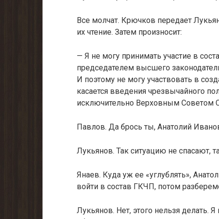
Все молчат. Крючков передает Лукьяно
их чтение. Затем произно­сит:
— Я не могу принимать участие в сос
председателем высшего законодатель
И поэтому не могу участвовать в созд
касается введения чрезвычайного по
исключительно Верховным Со­ветом 
Павлов. Да брось ты, Анатолий Ивано
Лукьянов. Так ситуацию не спасают, т
Янаев. Куда уж ее «углублять», Анато
войти в состав ГКЧП, потом разберем
Лукьянов. Нет, этого нельзя делать. 