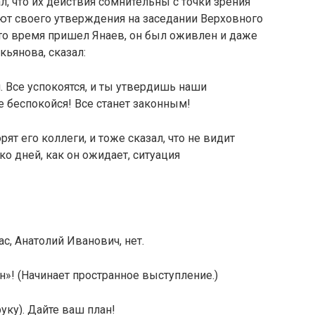
л, что их действия сомнительны с точки зрения
буют своего утверждения на заседании Верховного
 это время пришел Янаев, он был оживлен и даже
ьянова, сказал:
. Все успокоятся, и ты утвердишь наши
 беспокойся! Все станет законным!
ят его коллеги, и тоже сказал, что не видит
ко дней, как он ожидает, ситуация
с, Анатолий Ива­нович, нет.
н»! (Начинает пространное выступление.)
уку). Дайте ваш план!