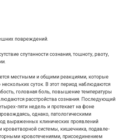
ешних поврежде­ний.
утствие спутанно­сти сознания, тошноту, рвоту,
ии.
ется местными и об­щими реакциями, которые
 нескольких суток. В этот период наблюдаются
лабость, головная боль, повышение температуры
блюдают­ся расстройства сознания. Последующий
етырех-пяти недель и протекает на фоне
провождаясь, однако, патологическими
риод выраженных клинических проявлений
м кроветворной системы, кишечника, подавле­
вторными кровотечения­ми, присоединением