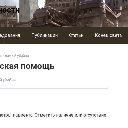
ности
едования
Публикации
Статьи
Конец света
евидимый убийца
ская помощь
й убийца
тры пациента. От­метить наличие или отсутствие