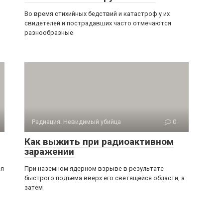
Во время стихийных бедствий и катастроф у их
свидетелей и пострадавших часто отмечаются
разнообразные
Радиация. Невидимый убийца
0
Как выжить при радиоактивном
заражении
мя
При наземном ядерном взрыве в результате
быстрого подъ­ема вверх его светящейся области, а
затем