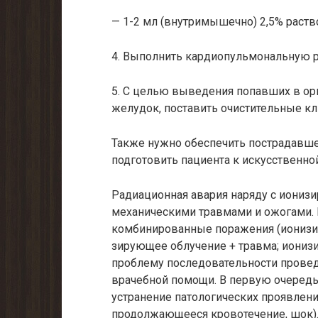
— 1-2 мл (внутримышечно) 2,5% раств
4. Выполнить кардиопульмональную 
5. С целью выведения попавших в ор
желудок, поставить очистительные к
Также нужно обеспечить пострадавше
подготовить пациента к искусственно
Радиационная авария наряду с иони
механическими травмами и ожогами. 
комбинированные поражения (ионизир
зирующее облучение + травма; иониз
проблему последовательности про­ве
врачебной помощи. В первую очередь
устранение патологических проявлен
продолжающееся кровотечение, шок)