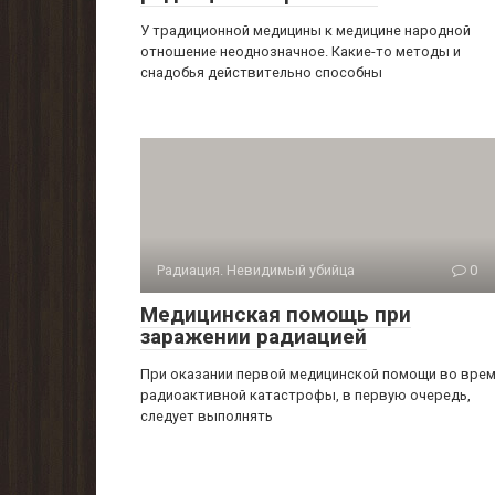
У традиционной медицины к медицине народной
отноше­ние неоднозначное. Какие-то методы и
снадобья действитель­но способны
Радиация. Невидимый убийца
0
Медицинская помощь при
заражении радиацией
При оказании первой медицинской помощи во вре
ра­диоактивной катастрофы, в первую очередь,
следует выпол­нять