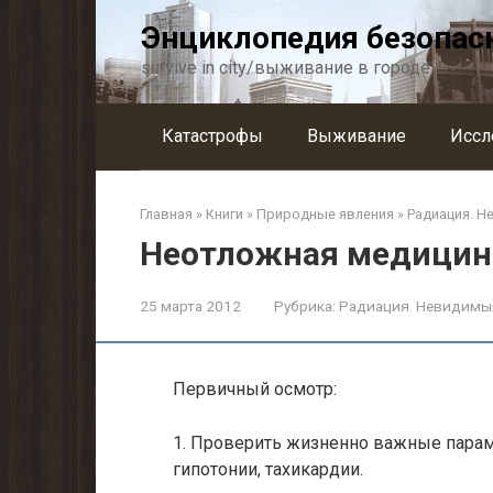
Перейти
Энциклопедия безопас
к
контенту
survive in city/выживание в городе
Катастрофы
Выживание
Иссл
Главная
»
Книги
»
Природные явления
»
Радиация. Н
Неотложная медицин
25 марта 2012
Рубрика:
Радиация. Невидимы
Первичный осмотр:
1. Проверить жизненно важные параме
гипотонии, тахикардии.