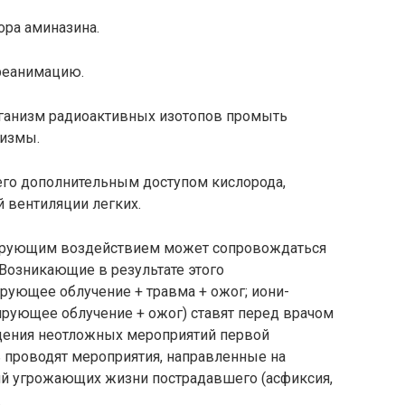
ора аминазина.
реанимацию.
ганизм радиоактив­ных изотопов промыть
лизмы.
го дополнительным доступом кислорода,
й вентиляции легких.
зирующим воздей­ствием может сопровождаться
Возникающие в результате этого
ующее облучение + травма + ожог; иони­
ирующее облучение + ожог) ставят перед врачом
дения неотложных мероприятий первой
 проводят мероприятия, направленные на
ий угрожающих жизни пострадавшего (асфиксия,
.