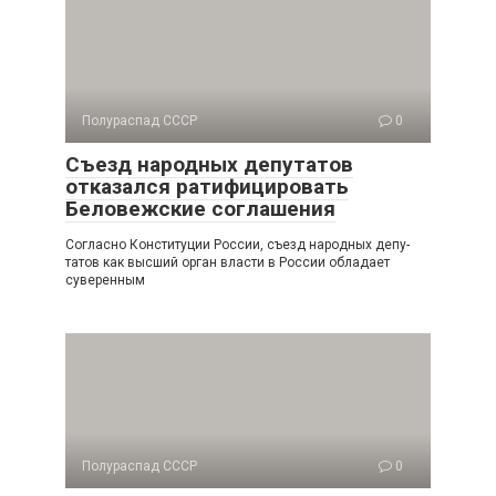
Полураспад СССР
0
Съезд народных депутатов
отказался ратифицировать
Беловежские соглашения
Согласно Конституции России, съезд народных депу­
татов как высший орган власти в России обладает
суверен­ным
Полураспад СССР
0