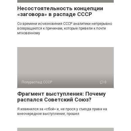
Несостоятельность концепции
«заговора» в распаде СССР
Со времени исчезновения СССР аналитики непре­рывно
возвращаются к причинам, которые привели к почти
мгновенному
Полураспад СССР
0
Фрагмент выступления: Почему
распался Советский Союз?
Я извинился за «сбой» и, не прося у съезда права на
внеочередное выступление, прошел