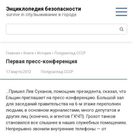
Перейти
Энциклопедия безопасности
к
survive in city/выживание в городе
контенту
Поиск:
Главная
»
Книги
»
История
»
Полураспад СССР
Первая пресс-конференция
17 марта 2012
Полураспад СССР
…Пришел Лев Суханов, помощник президента, сказал, что
Ельцин приглашает на пресс-конференцию. Большой зал
для заседаний правительства на 6-м этаже переполнен
людьми, в основном журналистами, много депутатов и
дру­гих лиц (конечно, и агентов ГКЧП). Грохот танков
становил­ся все слышнее в наших служебных помещениях.
Непрерыв­но звонили внутренние телефоны — от