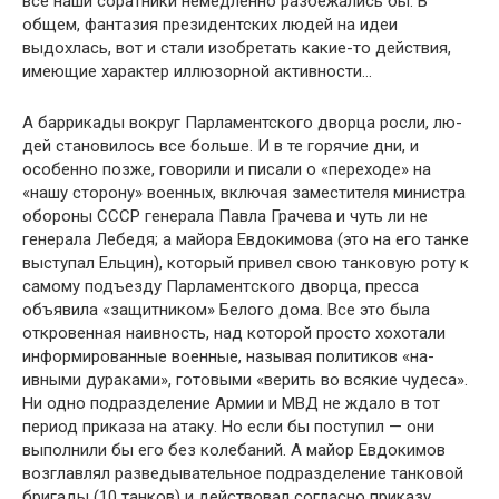
все наши со­ратники немедленно разбежались бы. В
общем, фантазия президентских людей на идеи
выдохлась, вот и стали изо­бретать какие-то действия,
имеющие характер иллюзорной активности…
А баррикады вокруг Парламентского дворца росли, лю­
дей становилось все больше. И в те горячие дни, и
особенно позже, говорили и писали о «переходе» на
«нашу сторону» военных, включая заместителя министра
обороны СССР ге­нерала Павла Грачева и чуть ли не
генерала Лебедя; а майора Евдокимова (это на его танке
выступал Ельцин), который привел свою танковую роту к
самому подъезду Парламент­ского дворца, пресса
объявила «защитником» Белого дома. Все это была
откровенная наивность, над которой просто хо­хотали
информированные военные, называя политиков «на­
ивными дураками», готовыми «верить во всякие чудеса».
Ни одно подразделение Армии и МВД не ждало в тот
период приказа на атаку. Но если бы поступил — они
выполнили бы его без колебаний. А майор Евдокимов
возглавлял разведы­вательное подразделение танковой
бригады (10 танков) и дей­ствовал согласно приказу