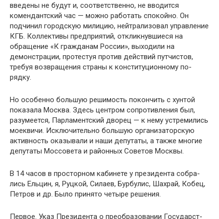
введены не бу­дут и, соответственно, не вводится
комендантский час — мож­но работать спокойно. Он
подчинил городскую милицию, нейтрализовал управление
КГБ. Коллективы предприятий, откликнувшиеся на
обращение «К гражданам России», вы­ходили на
демонстрации, протестуя против действий путчи­стов,
требуя возвращения страны к конституционному по­
рядку.
Но особенно большую решимость покончить с хунтой
показала Москва. Здесь центром сопротивления был,
разу­меется, Парламентский дворец — к нему устремились
моек­вичи. Исключительно большую организаторскую
актив­ность оказывали и наши депутаты, а также многие
депутаты Моссовета и районных Советов Москвы.
В 14 часов в просторном кабинете у президента собра­
лись Ельцин, я, Руцкой, Силаев, Бурбулис, Шахрай, Кобец,
Петров и др. Было принято четыре решения.
Первое. Указ Президента о преобразовании Государст­