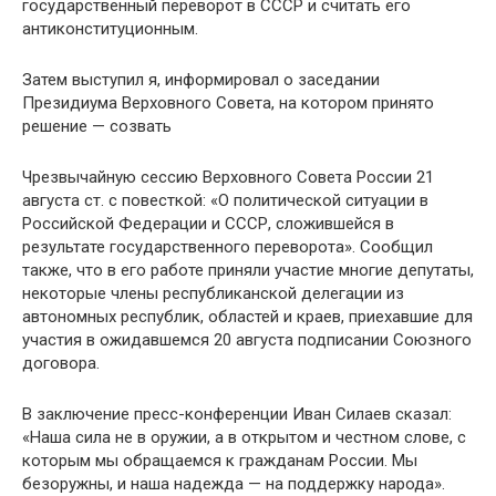
государственный переворот в СССР и считать его
антиконституционным.
Затем выступил я, информировал о заседании
Президиума Верховного Совета, на котором принято
решение — созвать
Чрезвычайную сессию Верховного Совета России 21
августа ст. с повесткой: «О политической ситуации в
Российской Фе­дерации и СССР, сложившейся в
результате государствен­ного переворота». Сообщил
также, что в его работе приняли участие многие депутаты,
некоторые члены республикан­ской делегации из
автономных республик, областей и краев, приехавшие для
участия в ожидавшемся 20 августа подписа­нии Союзного
договора.
В заключение пресс-конференции Иван Силаев сказал:
«Наша сила не в оружии, а в открытом и честном слове, с
ко­торым мы обращаемся к гражданам России. Мы
безоружны, и наша надежда — на поддержку народа».