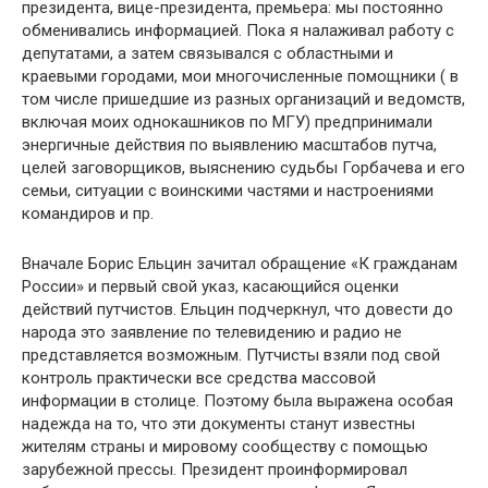
президента, вице-президента, премьера: мы постоянно
обменивались инфор­мацией. Пока я налаживал работу с
депутатами, а затем свя­зывался с областными и
краевыми городами, мои многочис­ленные помощники ( в
том числе пришедшие из разных ор­ганизаций и ведомств,
включая моих однокашников по МГУ) предпринимали
энергичные действия по выявлению мас­штабов путча,
целей заговорщиков, выяснению судьбы Гор­бачева и его
семьи, ситуации с воинскими частями и настрое­ниями
командиров и пр.
Вначале Борис Ельцин зачитал обращение «К гражданам
России» и первый свой указ, касающийся оценки
действий путчистов. Ельцин подчеркнул, что довести до
народа это за­явление по телевидению и радио не
представляется возмож­ным. Путчисты взяли под свой
контроль практически все средства массовой
информации в столице. Поэтому была вы­ражена особая
надежда на то, что эти документы станут из­вестны
жителям страны и мировому сообществу с помощью
зарубежной прессы. Президент проинформировал