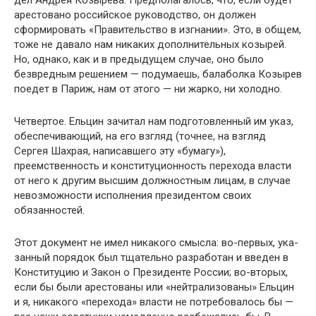
дел Андрея Козырева. Предполагалось, что, если будет
аре­стовано российское руководство, он должен
сформировать «Правительство в изгнании». Это, в общем,
тоже не давало нам никаких дополнительных козырей.
Но, однако, как и в предыдущем случае, оно было
безвредным решением — по­думаешь, балаболка Козырев
поедет в Париж, нам от этого — ни жарко, ни холодно.
Четвертое. Ельцин зачитал нам подготовленный им указ,
обеспечивающий, на его взгляд (точнее, на взгляд
Сергея Шахрая, написавшего эту «бумагу»),
преемственность и кон­ституционность перехода власти
от него к другим высшим должностным лицам, в случае
невозможности исполнения президентом своих
обязанностей.
Этот документ не имел никакого смысла: во-первых, ука­
занный порядок был тщательно разработан и введен в
Кон­ституцию и Закон о Президенте России; во-вторых,
если бы были арестованы или «нейтрализованы» Ельцин
и я, ника­кого «перехода» власти не потребовалось бы —