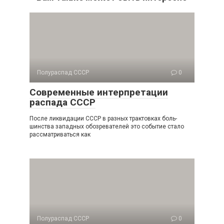
Полураспад СССР
0
Современные интерпретации
распада СССР
После ликвидации СССР в разных трактовках боль­
шинства западных обозревателей это событие стало
рассмат­риваться как
Полураспад СССР
0