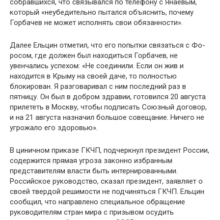
собрав­шихся, что связывался по телефону с Янаевым,
который «не­убедительно пытался объяснить, почему
Горбачев не может исполнять свои обязанности».
Далее Ельцин отметил, что его попытки связаться с Фо-
росом, где должен был находиться Горбачев, не
увенчались успехом: «Не соединили. Если он жив и
находится в Крыму на своей даче, то полностью
блокирован. Я разговаривал с ним последний раз в
пятницу. Он был в добром здравии, го­товился 20 августа
прилететь в Москву, чтобы подписать Со­юзный договор,
и на 21 августа назначил большое совеща­ние. Ничего не
угрожало его здоровью».
В циничном приказе ГКЧП, подчеркнул президент России,
содержится прямая угроза законно избранным
представите­лям власти быть интернированными.
Российское руково­дство, сказал президент, заявляет о
своей твердой решимо­сти не подчиняться ГКЧП. Ельцин
сообщил, что направлено специальное обращение
руководителям стран мира с призы­вом осудить