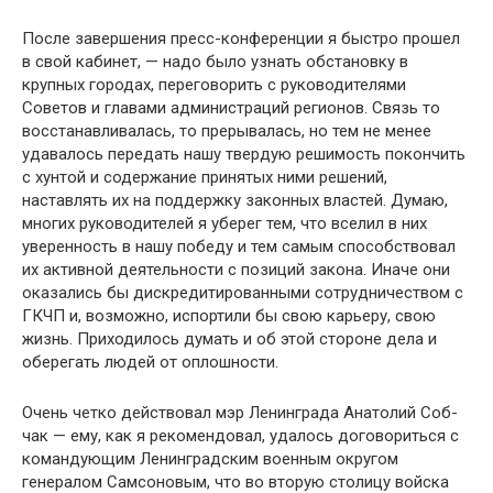
После завершения пресс-конференции я быстро прошел
в свой кабинет, — надо было узнать обстановку в
крупных городах, переговорить с руководителями
Советов и главами администраций регионов. Связь то
восстанавливалась, то прерывалась, но тем не менее
удавалось передать нашу твер­дую решимость покончить
с хунтой и содержание принятых ними решений,
наставлять их на поддержку законных вла­стей. Думаю,
многих руководителей я уберег тем, что вселил в них
уверенность в нашу победу и тем самым способствовал
их активной деятельности с позиций закона. Иначе они
ока­зались бы дискредитированными сотрудничеством с
ГКЧП и, возможно, испортили бы свою карьеру, свою
жизнь. При­ходилось думать и об этой стороне дела и
оберегать людей от оплошности.
Очень четко действовал мэр Ленинграда Анатолий Соб­
чак — ему, как я рекомендовал, удалось договориться с
ко­мандующим Ленинградским военным округом
генералом Самсоновым, что во вторую столицу войска