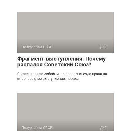
Полураспад СССР
0
Фрагмент выступления: Почему
распался Советский Союз?
Я извинился за «сбой» и, не прося у съезда права на
внеочередное выступление, прошел
Полураспад СССР
0