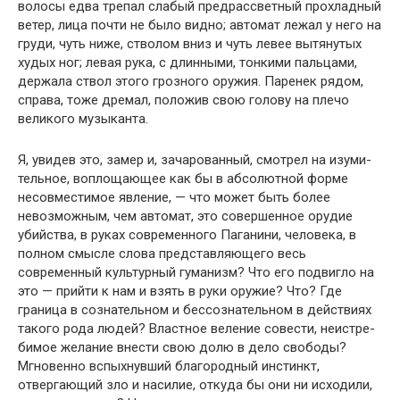
волосы едва тре­пал слабый предрассветный прохладный
ветер, лица почти не было видно; автомат лежал у него на
груди, чуть ниже, стволом вниз и чуть левее вытянутых
худых ног; левая рука, с длинными, тонкими пальцами,
держала ствол этого гроз­ного оружия. Паренек рядом,
справа, тоже дремал, положив свою голову на плечо
великого музыканта.
Я, увидев это, замер и, зачарованный, смотрел на изуми­
тельное, воплощающее как бы в абсолютной форме
несо­вместимое явление, — что может быть более
невозможным, чем автомат, это совершенное орудие
убийства, в руках со­временного Паганини, человека, в
полном смысле слова пред­ставляющего весь
современный культурный гуманизм? Что его подвигло на
это — прийти к нам и взять в руки оружие? Что? Где
граница в сознательном и бессознательном в дейст­виях
такого рода людей? Властное веление совести, неистре­
бимое желание внести свою долю в дело свободы?
Мгновен­но вспыхнувший благородный инстинкт,
отвергающий зло и насилие, откуда бы они ни исходили,