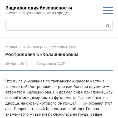
Перейти
Энциклопедия безопасности
к
survive in city/выживание в городе
контенту
Поиск:
Главная
»
Книги
»
История
»
Полураспад СССР
Ростропович с «Калашниковым
18 марта 2012
Полураспад СССР
Это была уникальная по трагической красоте карти­на —
знаменитый Ростропович с грозным боевым оружи­ем —
автоматом Калашникова. Он дремал сидя, прислонив­шись
спиной к мощному камню фундамента Парламентско­го
дворца, на охрану которого он пришел. — Он охранял этот
наш Дворец, ставший Крепостью свободы. Голова
знамени­того музыканта склонилась на грудь, седые