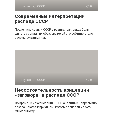
Полураспад СССР
0
Современные интерпретации
распада СССР
После ликвидации СССР в разных трактовках боль­
шинства западных обозревателей это событие стало
рассмат­риваться как
Полураспад СССР
0
Несостоятельность концепции
«заговора» в распаде СССР
Со времени исчезновения СССР аналитики непре­рывно
возвращаются к причинам, которые привели к почти
мгновенному