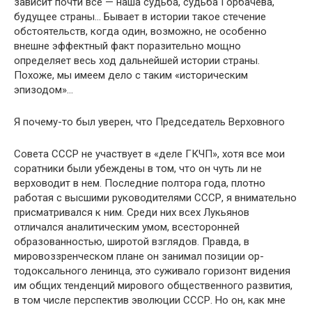
зависит почти все — наша судьба, судьба Горбачева,
будущее страны… Бывает в истории такое стечение
обстоятельств, когда один, возможно, не особенно
внешне эффектный факт поразитель­но мощно
определяет весь ход дальнейшей истории страны.
Похоже, мы имеем дело с таким «историческим
эпизодом»…
Я почему-то был уверен, что Председатель Верховного
Совета СССР не участвует в «деле ГКЧП», хотя все мои
со­ратники были убеждены в том, что он чуть ли не
верховодит в нем. Последние полтора года, плотно
работая с высшими руководителями СССР, я внимательно
присматривался к ним. Среди них всех Лукьянов
отличался аналитическим умом, всесторонней
образованностью, широтой взглядов. Правда, в
мировоззренческом плане он занимал позиции ор­
тодоксального ленинца, это суживало горизонт видения
им общих тенденций мирового общественного развития,
в том числе перспектив эволюции СССР. Но он, как мне