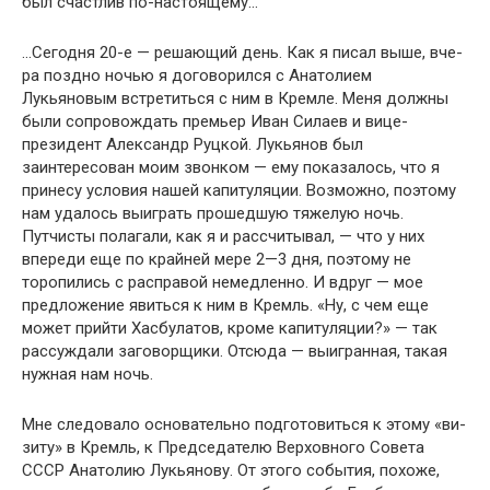
был счастлив по-настоящему…
…Сегодня 20-е — решающий день. Как я писал выше, вче­
ра поздно ночью я договорился с Анатолием
Лукьяновым встретиться с ним в Кремле. Меня должны
были сопровож­дать премьер Иван Силаев и вице-
президент Александр Руц­кой. Лукьянов был
заинтересован моим звонком — ему по­казалось, что я
принесу условия нашей капитуляции. Воз­можно, поэтому
нам удалось выиграть прошедшую тяжелую ночь.
Путчисты полагали, как я и рассчитывал, — что у них
впереди еще по крайней мере 2—3 дня, поэтому не
торопи­лись с расправой немедленно. И вдруг — мое
предложение явиться к ним в Кремль. «Ну, с чем еще
может прийти Хас­булатов, кроме капитуляции?» — так
рассуждали заговор­щики. Отсюда — выигранная, такая
нужная нам ночь.
Мне следовало основательно подготовиться к этому «ви­
зиту» в Кремль, к Председателю Верховного Совета
СССР Анатолию Лукьянову. От этого события, похоже,