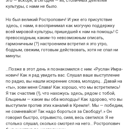
это — вскоре, а сегодня — их, столичных деятелей
культуры, с нами не было.
Но был великий Ростропович! И уже его присутствие
здесь, с нами, я воспринимал как могучую поддержку
всей мировой культуры, пришедшей к нам на помощь! С
превос­ходным, каким-то невозможным описать,
гармоничным (?) настроением встретил я это утро,
бодрым, свежим, готовым действовать, хотя не спал ни
минуты.
…Позже в этот день я познакомился с ним: «Руслан Имра-
нович! Как я рад увидеть вас. Слушал ваше выступление
по радио, вы нашли искренние слова, молодец… Давай на
«ты», зови меня Слава! Как хорошо, что мы встретились!
Я так счастлив (!), что нахожусь здесь, рядом с тобой,
Ельциным — какие вы оба молодцы! Как здорово, что вы
выступили про­тив этих каналий в Кремле!.. Мы — победим,
не сомневайся! Так надо бороться за Свободу!..» Он
говорил быстро, отрыви­сто, сияя, весь светился. Я не
столько слушал, сколько смот­рел на него… Ростропович