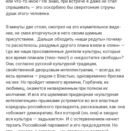
или что-то иное? Не знаю, при встрече я даже не стал
спрашивать — это оскорби­ло бы сверхтонкие струны
души этого человека.
Я минуты две стоял, смотрел на это изумительное виде­
ние, не смея вторгнуться в него своим шумным
присутстви­ем… Дальше обходить «наши редуты» почему-
то расхоте­лось; раздумья другого плана взяли в «плен» —
где же наши прославленные деятели культуры, которые
все время плака­ли (тихо-тихо!) о «недостатке свободы»?
Они, согласно рус­ской культурной традиции,
свойственной дворцовым интел­лектуалам, — всегда, во
весь времена — рядом с Властью, од­новременно брюзжа
на нее. Но пройдет немного времени, Горбачев, их
любимец, окажется низверженным при полном их
молчании. И вся эта шумливая придворная «культурная
интеллигенция» прыжками устремится во все властные
ко­ридоры российского президента, рассказывая, как она
«обо­жает демократию, без которой (он, она) и заодно
вся куль­тура — задыхается». И с остервенением начнет
терзать Рос­сийский парламент и его председателя. Но