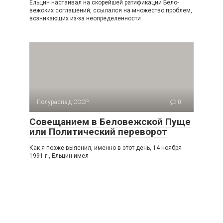
Ельцин настаивал на скорейшей ратификации Бело­
вежских соглашений, ссылался на множество проблем,
воз­никающих из-за неопределенности
Полураспад СССР
0
Совещанием в Беловежской Пуще
или Политический переворот
Как я позже выяснил, именно в этот день, 14 ноября
1991 г., Ельцин имел