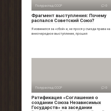
Полураспад СССР
0
Фрагмент выступления: Почему
распался Советский Союз?
Я извинился за «сбой» и, не прося у съезда права на
внеочередное выступление, прошел
Полураспад СССР
0
Ратификация «Соглашения о
создании Союза Независимых
Государств» на заседании