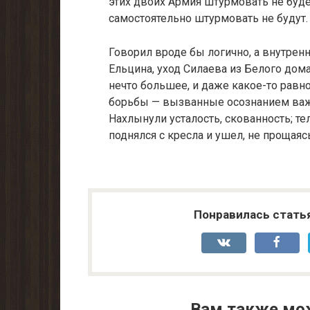
этих двоих Армия штурмовать не буде
самостоятельно штур­мовать не будут
Говорил вроде бы логично, а внутрен
Ельцина, уход Силаева из Бе­лого дом
нечто большее, и даже какое-то равно
борьбы — вызванные осознанием важн
Нахлынули усталость, скованность; те
поднялся с кресла и ушел, не прощаяс
Понравилась стать
Вам также мо