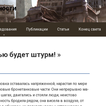
ности
едования
Публикации
Статьи
Конец света
ью будет штурм! »
новка оставалась напряженной, нарастая по мере
 новые бронетанковые части. Они непрерывно ма­
 шагах, двигались и стояли люди, неистово
ость бродила рядом, она висела в воздухе, от