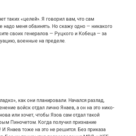
ет таких «целей». Я говорил вам, что сам
 надо меня обвинять. Но скажу одно — никакого
жите своих генералов — Руцкого и Кобеца — за
уацию, во­енные на пределе.
гладко», как они планировали. Начался разлад,
енение войск отдал лично Янаев, а он на это нико­
нова или хочет, чтобы Язов сам отдал такой
торым Пиночетом. Когда получил признание
! И Янаев тоже на это не решится. Без приказа