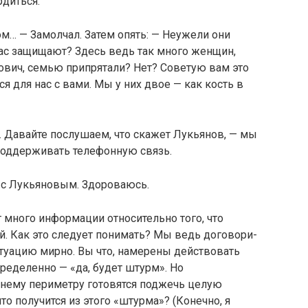
рдиться.
ом… — Замолчал. За­тем опять: — Неужели они
 нас защищают? Здесь ведь так много женщин,
нович, семью припрятали? Нет? Советую вам это
тся для нас с вами. Мы у них двое — как кость в
ч. Давайте послуша­ем, что скажет Лукьянов, — мы
 поддерживать телефонную связь.
с Лукьяновым. Здо­роваюсь.
т много информа­ции относительно того, что
ий. Как это следует понимать? Мы ведь договори­
итуацию мирно. Вы что, намерены действовать
ределенно — «да, будет штурм». Но
ему периметру готовятся поджечь це­лую
то получится из этого «штурма»? (Конечно, я