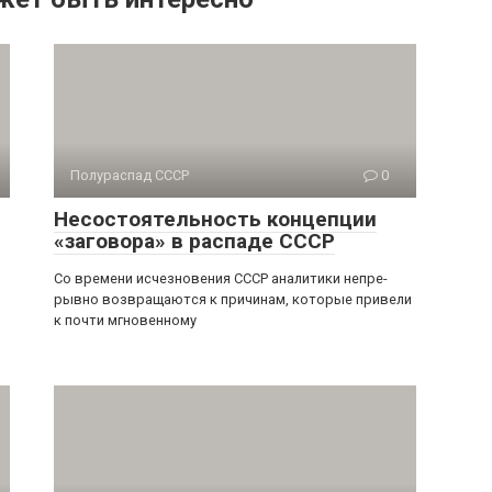
Полураспад СССР
0
Несостоятельность концепции
«заговора» в распаде СССР
Со времени исчезновения СССР аналитики непре­
рывно возвращаются к причинам, которые привели
к почти мгновенному