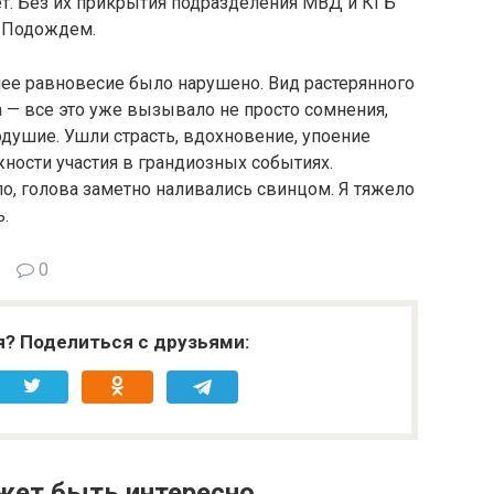
т. Без их при­крытия подразделения МВД и КГБ
. Подождем.
нее равновесие было нарушено. Вид растерянного
а — все это уже вызывало не просто сомнения,
душие. Ушли страсть, вдох­новение, упоение
о­сти участия в грандиозных событиях.
ло, голова заметно наливались свинцом. Я тяжело
ь.
0
я? Поделиться с друзьями:
жет быть интересно