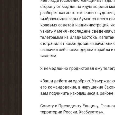
нее люди (особенно женщины) падали 
сторону от медленно идущих, ревя м
разберет каких-то железных чудовищ.
выбрасывали горы бумаг со всего све
краевых советов и администра­ций, их
узнать у меня «последние сведения», 
телеграмма из Владивостока. Капитан
отстранил от командования начальник
назначил себя командиром корабля и 
властям.
Я немедленно продиктовал ему теле
«Ваши действия одобряю. Утверждаю
его командование, в нарушение За­ко
вам под­чинить находящиеся в район
Совету и Президенту Ельцину, Глав
территории России. Хасбулатов».