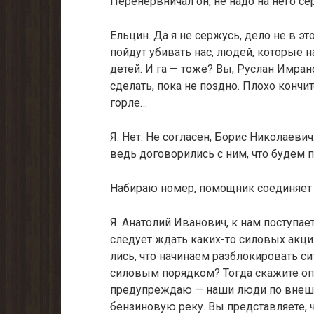
Перенервничал он, не надо на него се
Ельцин. Да я не сержусь, дело не в эт
пойдут убивать нас, людей, кото­рые
детей. И га — тоже? Вы, Руслан Имра
сделать, пока не поздно. Плохо кон­чи
горле…
Я. Нет. Не согласен, Борис Николаеви
ведь договорились с ним, что будем
Набираю номер, помощник соединяет 
Я. Анатолий Иванович, к нам поступае
следует ждать каких-то сило­вых акц
лись, что начинаем разблокировать с
силовым порядком? Тогда скажи­те оп
предупреждаю — наши люди по внешн
бензиновую реку. Вы представляете, ч