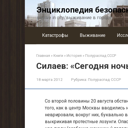
Перейти
Энциклопедия безопас
к
контенту
survive in city/выживание в городе
Катастрофы
Выживание
Иссл
Главная
»
Книги
»
История
»
Полураспад СССР
Силаев: «Сегодня ноч
18 марта 2012
Рубрика:
Полураспад СССР
Со второй половины 20 августа обста
того, как в центр Москвы вводились
неврировали, вокруг них, буквально в
выкрикивая протестные лозунги. Опасн