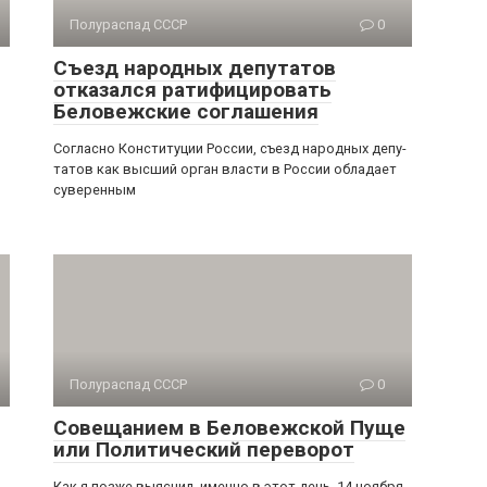
Полураспад СССР
0
Съезд народных депутатов
отказался ратифицировать
Беловежские соглашения
Согласно Конституции России, съезд народных депу­
татов как высший орган власти в России обладает
суверен­ным
Полураспад СССР
0
Совещанием в Беловежской Пуще
или Политический переворот
Как я позже выяснил, именно в этот день, 14 ноября