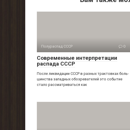
Полураспад СССР
0
Современные интерпретации
распада СССР
После ликвидации СССР в разных трактовках боль­
шинства западных обозревателей это событие
стало рассмат­риваться как