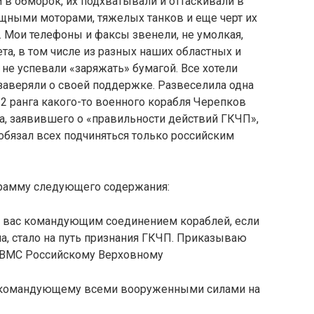
в обморок, их подхватывали и оттаскивали в
ощными моторами, тяжелых танков и еще черт их
 Мои телефоны и факсы звенели, не умол­кая,
та, в том числе из разных наших областных и
 не успевали «заряжать» бумагой. Все хотели
заверяли о своей поддерж­ке. Развеселила одна
 2 ранга какого-то военного корабля Черепков
а, заявившего о «правильности дей­ствий ГКЧП»,
обязал всех подчиняться только российским
грамму следующего содержания:
 вас командующим соединением кораблей, если
на, стало на путь признания ГКЧП. Приказываю
е ВМС Российскому Верховному
нокомандующему всеми вооруженными силами на