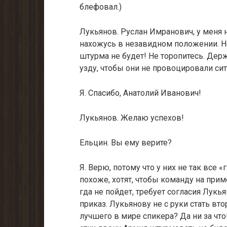
блефовал.)
Лукьянов. Руслан Имранович, у меня н
нахожусь в незавидном положении. Не
штурма не будет! Не торопитесь. Дер
узду, чтобы они не провоцировали сит
Я. Спасибо, Анатолий Иванович!
Лукьянов. Желаю успехов!
Ельцин. Вы ему верите?
Я. Верю, потому что у них не так все «
похоже, хотят, чтобы коман­ду на прим
гда не пойдет, требует согласия Лукья
приказ. Лукьянову не с руки стать в
лучшего в мире спикера? Да ни за что