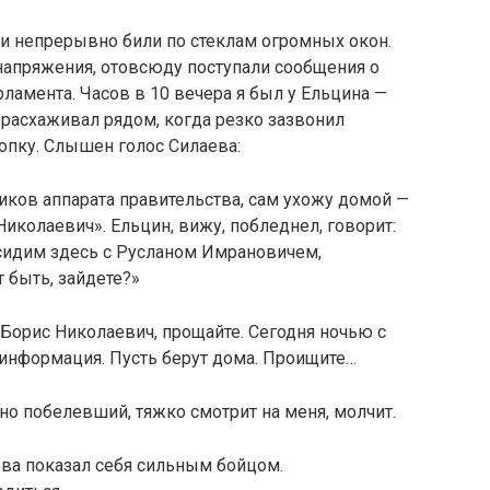
ли непрерывно били по стеклам огромных окон.
 напряжения, отовсюду поступали сообщения о
ламента. Часов в 10 вече­ра я был у Ельцина —
 расхаживал рядом, когда резко зазвонил
опку. Слышен голос Силаева:
ников аппарата правительства, сам ухожу домой —
Николаевич». Ельцин, вижу, побледнел, го­ворит:
 сидим здесь с Русланом Имрановичем,
 быть, зайдете?»
 Борис Николаевич, прощайте. Сегодня ночью с
я информация. Пусть берут дома. Проищите…
но побелевший, тяжко смотрит на меня, молчит.
ова показал себя сильным бойцом.