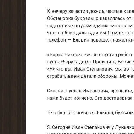
К вечеру зачастил дождь, частые кап
Обстановка буквально накаля­лась от
под­готовке штурма здания нашего пар
что-то обсуждали вдвоем. Я сидел, он
телефон, — Ельцин подошел, нажал кн
«Борис Николаевич, я отпустил работ
пусть «берут» дома. Проищите, Борис 
«Ну что вы, Иван Степанович, мы вот
отрабатываем детали обороны. Мо­жет
Силаев. Руслан Имранович, прощайте,
нами будет кончено. Это досто­верна
Телефон отключился. Ельцин, букваль
Я. Сегодня Иван Степанович у Лукьян