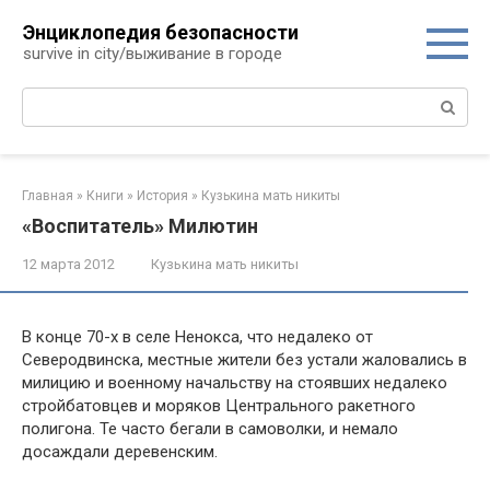
Перейти
Энциклопедия безопасности
к
survive in city/выживание в городе
контенту
Поиск:
Главная
»
Книги
»
История
»
Кузькина мать никиты
«Воспитатель» Милютин
12 марта 2012
Кузькина мать никиты
В конце 70-х в селе Ненокса, что недалеко от
Северодвин­ска, местные жители без устали жаловались в
милицию и военному начальству на стоявших недалеко
стройбатовцев и моряков Центрального ракетного
полигона. Те часто бега­ли в самоволки, и немало
досаждали деревенским.