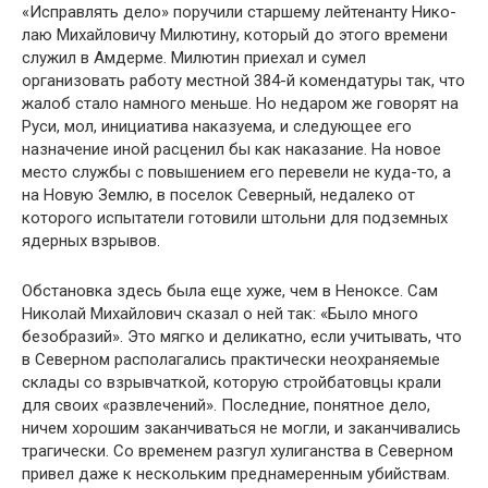
«Исправлять дело» поручили старшему лейтенанту Нико­
лаю Михайловичу Милютину, который до этого времени
служил в Амдерме. Милютин приехал и сумел
организовать работу местной 384-й комендатуры так, что
жалоб стало на­много меньше. Но недаром же говорят на
Руси, мол, иници­атива наказуема, и следующее его
назначение иной расценил бы как наказание. На новое
место службы с повышением его перевели не куда-то, а
на Новую Землю, в поселок Север­ный, недалеко от
которого испытатели готовили штольни для подземных
ядерных взрывов.
Обстановка здесь была еще хуже, чем в Неноксе. Сам
Ни­колай Михайлович сказал о ней так: «Было много
безобра­зий». Это мягко и деликатно, если учитывать, что
в Северном располагались практически неохраняемые
склады со взрыв­чаткой, которую стройбатовцы крали
для своих «развлече­ний». Последние, понятное дело,
ничем хорошим заканчиваться не могли, и заканчивались
трагически. Со временем разгул хулиганства в Северном
привел даже к не­скольким преднамеренным убийствам.