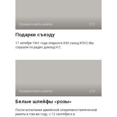
Кузькина мать никиты
0
Подарки съезду
17 октября 1961 года открылся XXII съезд КПСС Мы
слушали по радио доклад Н.С.
Кузькина мать никиты
0
Белые шлейфы «розы»
После испытания армейской оперативно-тактической
ра­кеты в том же году, с 12 сентября и в