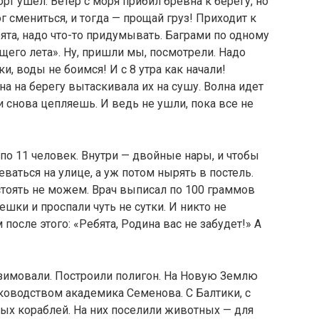
т ушел. Ветер с моря прибил бревна к бе­регу, но
 смениться, и тогда — прощай груз! Приходит к
ята, надо что-то придумывать. Баграми по од­ному
его лета». Ну, пришли мы, посмотрели. Надо
и, воды не боимся! И с 8 утра как начали!
а на берегу вытаскивала их на сушу. Волна идет
и снова цепляешь. И ведь не ушли, пока все не
 по 11 человек. Внутри — двойные нары, и чтобы
еваться на улице, а уж потом нырять в постель.
 стоять не можем. Врач выписал по 100 граммов
ешки и проспали чуть не сутки. И никто не
после этого: «Ребята, Родина вас не забудет!» А
езимовали. Постро­или полигон. На Новую Землю
ководством академика Семенова. С Балтики, с
ых кораблей. На них поселили животных — для