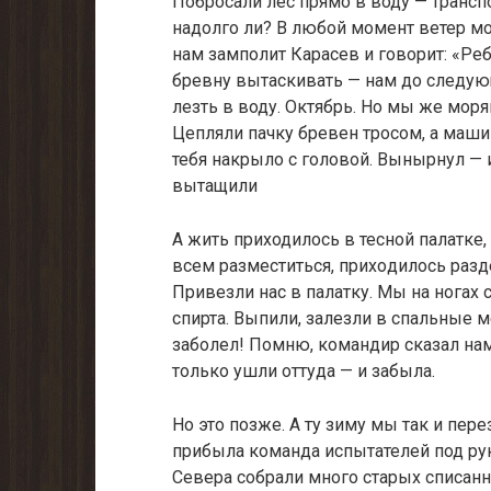
Побросали лес прямо в воду — транспор
надолго ли? В любой момент ветер мог
нам замполит Карасев и говорит: «Реб
бревну вытаскивать — нам до следующ
лезть в воду. Октябрь. Но мы же моряк
Цепляли пачку бревен тросом, а машин
тебя накрыло с головой. Вынырнул — 
вытащили
А жить приходилось в тесной палатке,
всем разместиться, прихо­дилось разд
Привезли нас в палатку. Мы на ногах
спирта. Выпили, залезли в спаль­ные м
заболел! Помню, командир сказал нам 
только ушли оттуда — и забыла.
Но это позже. А ту зиму мы так и пер
прибыла команда испытате­лей под ру
Севера собрали много старых списанн