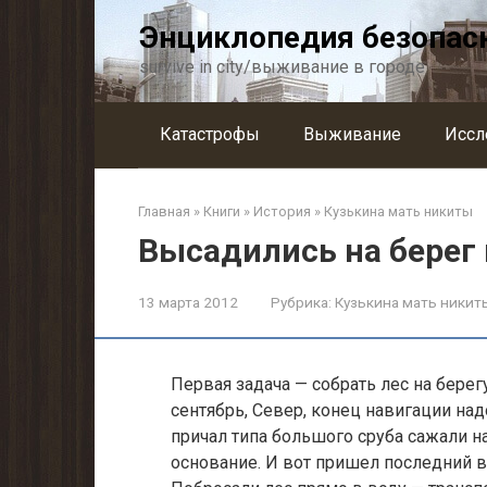
Перейти
Энциклопедия безопас
к
контенту
survive in city/выживание в городе
Катастрофы
Выживание
Иссл
Главная
»
Книги
»
История
»
Кузькина мать никиты
Высадились на берег 
13 марта 2012
Рубрика:
Кузькина мать никит
Первая задача — собрать лес на берегу
сентябрь, Север, конец навигации над
причал типа большого сруба сажали 
основание. И вот пришел последний в 