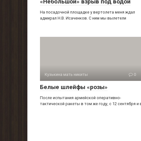
«Небольшой» взрыв под водой
На посадочной площадке у вертолета меня ждал
адмирал Н.В. Исаченков. С ним мы вылетели
Кузькина мать никиты
0
Белые шлейфы «розы»
После испытания армейской оперативно-
тактической ра­кеты в том же году, с 12 сентября и 