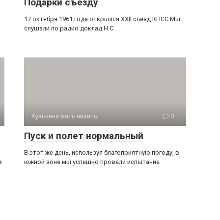
Подарки съезду
17 октября 1961 года открылся XXII съезд КПСС Мы
слушали по радио доклад Н.С.
Кузькина мать никиты
0
Пуск и полет нормальный
В этот же день, используя благоприятную погоду, в
в
юж­ной зоне мы успешно провели испытание