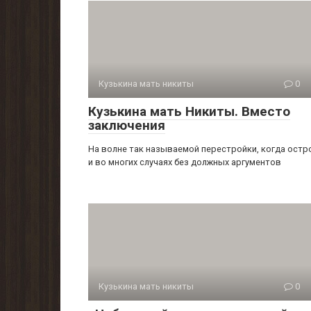
Кузькина мать никиты
0
Кузькина мать Никиты. Вместо
заключения
На волне так называемой перестройки, когда остр
и во многих случаях без должных аргументов
Кузькина мать никиты
0