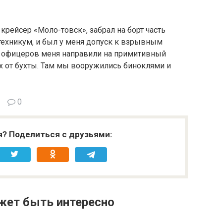
крейсер «Моло-товск», забрал на борт часть
техникум, и был у меня допуск к взрывным
ой офицеров меня направили на примитивный
 от бух­ты. Там мы вооружились биноклями и
0
я? Поделиться с друзьями:
жет быть интересно