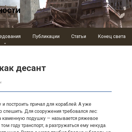
ности
едования
Публикации
Статьи
Конец света
как десант
ы
 и построить при­чал для кораблей. А уже
о спешить. Для сооружения требовался лес:
на каменную подушку — называется ряжевое
том году транспорт, а разгружаться ему некуда.