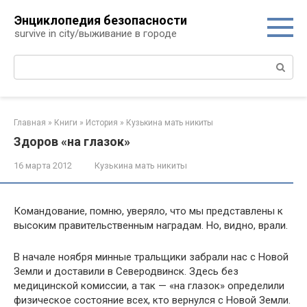
Перейти
Энциклопедия безопасности
к
survive in city/выживание в городе
контенту
Поиск:
Главная
»
Книги
»
История
»
Кузькина мать никиты
Здоров «на глазок»
16 марта 2012
Кузькина мать никиты
Командование, помню, уверяло, что мы представлены к
высоким правительственным наградам. Но, видно, врали.
В начале ноября минные тральщики забрали нас с Новой
Земли и доставили в Северодвинск. Здесь без
медицинской комиссии, а так — «на глазок» определили
физическое состо­яние всех, кто вернулся с Новой Земли.