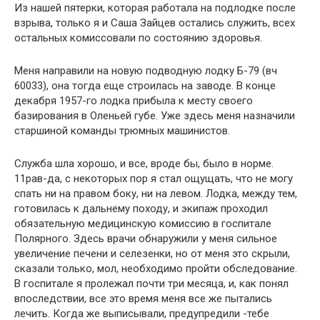
Из нашей пятерки, которая работала на подлодке после
взрыва, только я и Саша Зайцев остались служить, всех
остальных комиссовали по состоянию здоровья.
Меня направили на новую подводную лодку Б-79 (вч
60033), она тогда еще строилась на заводе. В конце
декабря 1957-го лодка прибыла к месту своего
базирования в Олень­ей губе. Уже здесь меня назначили
старшиной команды трюмных машинистов.
Служба шла хорошо, и все, вроде бы, было в норме.
11рав-да, с некоторых пор я стал ощущать, что не могу
спать ни на правом боку, ни на левом. Лодка, между тем,
готовилась к дальнему походу, и экипаж проходил
обязательную меди­цинскую комиссию в госпитале
Полярного. Здесь врачи об­наружили у меня сильное
увеличение печени и селезенки, но от меня это скрыли,
сказали только, мол, необходимо пройти обследование.
В госпитале я пролежал почти три ме­сяца, и, как понял
впоследствии, все это время меня все же пытались
лечить. Когда же выписывали, предупредили -тебе