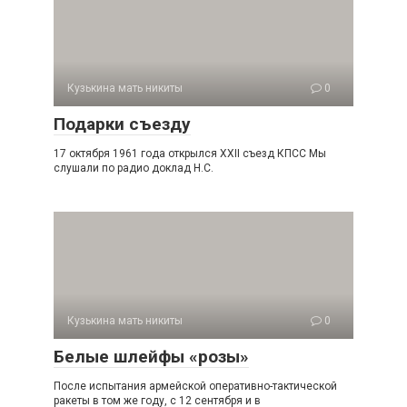
Кузькина мать никиты
0
Подарки съезду
17 октября 1961 года открылся XXII съезд КПСС Мы
слушали по радио доклад Н.С.
Кузькина мать никиты
0
Белые шлейфы «розы»
После испытания армейской оперативно-тактической
ра­кеты в том же году, с 12 сентября и в