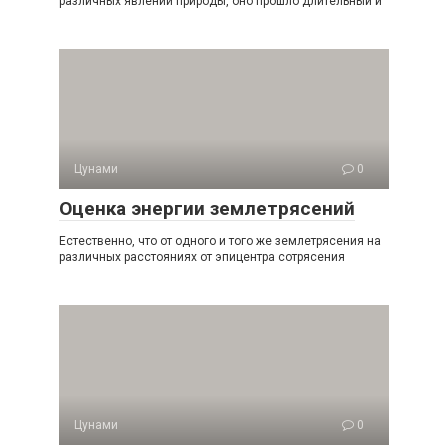
раз­личных явлений природы, оно прошло длительный и
Цунами
0
Оценка энергии землетрясений
Естественно, что от одного и того же землетрясения на
различных расстояниях от эпицентра сотрясения
Цунами
0