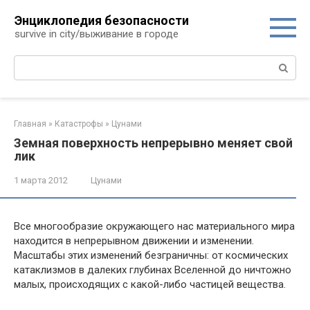
Перейти
Энциклопедия безопасности
к
survive in city/выживание в городе
контенту
Поиск:
Главная
»
Катастрофы
»
Цунами
Земная поверхность непрерывно меняет свой
лик
1 марта 2012
Цунами
Все многообразие окружающего нас материального мира
находится в непрерывном движении и изменении.
Масшта­бы этих изменений безграничны: от космических
ката­клизмов в далеких глубинах Вселенной до ничтожно
ма­лых, происходящих с какой-либо частицей вещества.