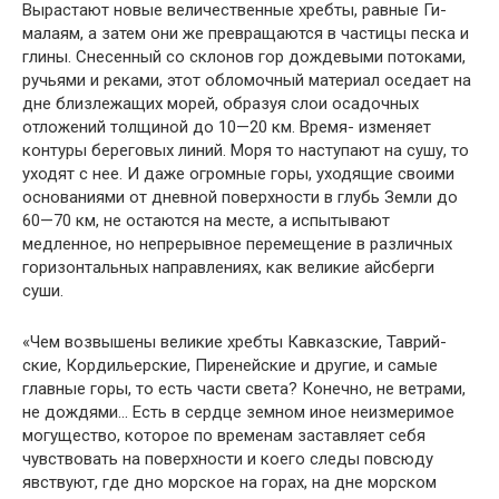
Вырастают новые величественные хребты, равные Ги­
малаям, а затем они же превращаются в частицы песка и
глины. Снесенный со склонов гор дождевыми потоками,
ручьями и реками, этот обломочный материал оседает на
дне близлежащих морей, образуя слои осадочных
отложе­ний толщиной до 10—20 км. Время- изменяет
контуры береговых линий. Моря то наступают на сушу, то
уходят с нее. И даже огромные горы, уходящие своими
основа­ниями от дневной поверхности в глубь Земли до
60—70 км, не остаются на месте, а испытывают
медленное, но не­прерывное перемещение в различных
горизонтальных на­правлениях, как великие айсберги
суши.
«Чем возвышены великие хребты Кавказские, Таврий-
ские, Кордильерские, Пиренейские и другие, и самые
главные горы, то есть части света? Конечно, не ветрами,
не дождями… Есть в сердце земном иное неизмеримое
мо­гущество, которое по временам заставляет себя
чувство­вать на поверхности и коего следы повсюду
явствуют, где дно морское на горах, на дне морском