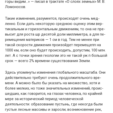
горы видим…» — писал в трактате «О слоях земных» М. В.
Ломоносов.
Такие изменения, разумеется, происходят очень мед­
ленно. Если дать некоторую среднюю оценку этим вер­
тикальным и горизонтальным движениям, то она не пре­
высит для роста шр десятой доли миллиметра, а для пе­
ремещения материков — 1 см в год. Тем не менее при
такой скорости движения произойдет перемещепп на
1000 км, если оно будет происходить, допустим, 100 млн.
лет. А с точки зрения геологии это не такой уж п боль­шой
срок — всего 2% времени существования Земли.
Здесь упомянуты изменения глобального масштаба. Они
действительно требуют очень продолжительного вре­
мени. А можно было бы указать на множество, хотя и
более мелких, но тоже значительных изменений, проис­
шедших, как говорится, на глазах человека, по крайней
мере за исторический период человеческой
деятельности: образование пустынь, где некогда были
густые лесные массивы и заросли; возникновение рек,