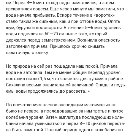
см. Через 4—5 мин. отход воды замедлился, а затем
прекратился совсем. Еще через минуту мы заметили, что
вода начала прибывать. Вскоре течение в «воротах»
стало таким же сильным, как и при оттоке воды. Опять
шум, буруны и водовороты. В течение 5—6 мин. уровень
воды поднялся на 60—70 см выше того, который
держался пе­ред землетрясением. Возникла опасность
затопления причала. Пришлось срочно снимать
палаточную стоянку.
Но природа на сей раз пощадила наш покой. Причала
вода не затопила. Тем не менее общий перепад уровня
составил около 1,5 м, что является для цунами в районе
Сахалина весьма значительной величиной. Спады и подъ­
емы воды продолжались до рассвета…».
По впечатлениям членов экспедиции максимальным
было не первое, а последовавшие за ним третье и пятое
колебания уровня. Затем амплитуда последующих коле­
баний начала уменьшаться и через 8—10 циклов переста­
ла быть заметной. Полный период одного колебания по