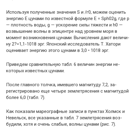
Используя полученные значения S и /г0, можем оце­нить
энергию Е цунами по известной формуле E = Sph02g, где р
— плотность воды, g — ускорение силы тяжести и h0 —
возвышение волны в эпицентре над уровнем моря в
момент возникновения цунами. Вычисления дают величи­
ну 2?=1,1-1018 эрг. Японский исследователь Т. Хатори
оценивает энергию этого цунами в 3,0 • 1018 эрг.
Приведем сравнительную табл. 6 величин энергии не­
которых известных цунами.
После главного толчка, имевшего магнитуду 7,2, за­
регистрировано еще четыре землетрясения с магнитудой
более 6,0 (табл. 7).
Как показали мареографные записи в пунктах Холмск и
Невельск, все указанные в табл. 7 землетрясения воз­
будили, хотя и очень слабые, волны цунами (рис. 7).