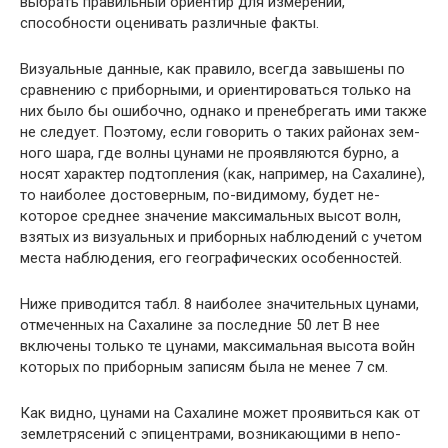
выбрать пра­вильный ориентир для измерений,
способности оценивать различные факты.
Визуальные данные, как правило, всегда завышены по
сравнению с приборными, и ориентироваться только на
них было бы ошибочно, однако и пренебрегать ими также
не следует. Поэтому, если говорить о таких районах зем­
ного шара, где волны цунами не проявляются бурно, а
носят характер подтопления (как, например, на Саха­лине),
то наиболее достоверным, по-видимому, будет не­
которое среднее значение максимальных высот волн,
взя­тых из визуальных и приборных наблюдений с учетом
места наблюдения, его географических особенностей.
Ниже приводится табл. 8 наиболее значительных цунами,
отмеченных на Сахалине за последние 50 лет В нее
включены только те цунами, максимальная высота войн
которых по приборным записям была не менее 7 см.
Как видно, цунами на Сахалине может проявиться как от
землетрясений с эпицентрами, возникающими в непо­