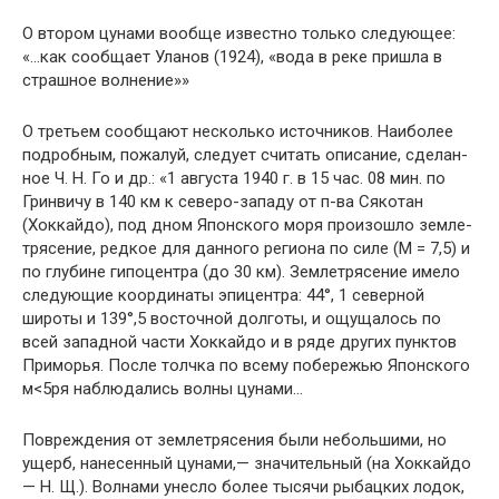
О втором цунами вообще известно только следующее:
«…как сообщает Уланов (1924), «вода в реке пришла в
страшное волнение»»
О третьем сообщают несколько источников. Наиболее
подробным, пожалуй, следует считать описание, сделан­
ное Ч. Н. Го и др.: «1 августа 1940 г. в 15 час. 08 мин. по
Гринвичу в 140 км к северо-западу от п-ва Сякотан
(Хоккайдо), под дном Японского моря произошло земле­
трясение, редкое для данного региона по силе (М = 7,5) и
по глубине гипоцентра (до 30 км). Землетрясение имело
следующие координаты эпицентра: 44°, 1 северной
широты и 139°,5 восточной долготы, и ощущалось по
всей западной части Хоккайдо и в ряде других пунктов
Приморья. После толчка по всему побережью Японского
м<5ря наблюдались волны цунами…
Повреждения от землетрясения были небольшими, но
ущерб, нанесенный цунами,— значительный (на Хок­кайдо
— Н. Щ.). Волнами унесло более тысячи рыбацких лодок,