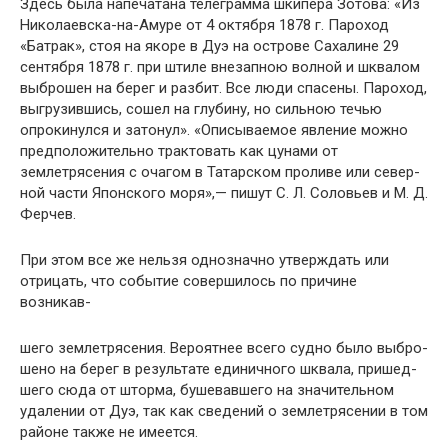
Здесь была напечатана телеграмма шкипера Зотова: «Из
Николаевска-на-Амуре от 4 октября 1878 г. Пароход
«Батрак», стоя на якоре в Дуэ на острове Сахалине 29
сентября 1878 г. при штиле внезапною волной и шква­лом
выброшен на берег и разбит. Все люди спасены. Пароход,
выгрузившись, сошел на глубину, но сильною течью
опрокинулся и затонул». «Описываемое явление можно
предположительно трактовать как цунами от
землетрясения с очагом в Татарском проливе или север­
ной части Японского моря»,— пишут С. Л. Соловьев и М. Д.
Ферчев.
При этом все же нельзя однозначно утверждать или
отрицать, что событие совершилось по причине
возникав-
шего землетрясения. Вероятнее всего судно было выбро­
шено на берег в результате единичного шквала, пришед­
шего сюда от шторма, бушевавшего на значительном
уда­лении от Дуэ, так как сведений о землетрясении в том
районе также не имеется.