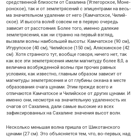
средственной близости от Сахалина (Углегорское, Моне-
ронское), так и от землетрясений с эпицентрами на весь­
ма значительном удалении от него (Камчатское, Чилий­
ское). И высота волн8 совсем не в первую очередь
зависит от расстояния. Более того, именно далекие
земле­трясения, как ни странно на первый взгляд,
вызвали вол­ны наибольшей высоты: Камчатское (90 см),
Итурупское (40 см), Чилийское (150 см), Аляскинское (42
см). Хотя странного тут, вообще говоря, ничего нет, так
как все эти землетрясения имели магнитуду более 8,0, а
величина возбужденной волны при прочих равных
условиях, как известно, главным образом зависит от
магнитуды земле­трясения и от глубины океана в месте
образования очага цунами. Этим прежде всего и
отличаются Камчатское и Чилийское от других цунами. И
именно они, несмотря на значительную удаленность их
очагов от Сахалина, дали самые высокие из всех
зафиксированных на Саха­лине значения высот волн.
Несколько меньшая волна пришла от Шикотанского
цунами (27 см). Это объясняется тем, что, во-первых, над