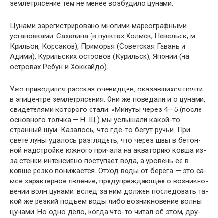
землетрясение тем не менее возбудило цунами.
Цунами зарегистрировано многими мареографными
установками: Сахалина (в пунктах Холмск, Невельск, м.
Крильон, Корсаков), Приморья (Советская Гавань и
Адими), Курильских островов (Курильск), Японии (на
островах Ребун и Хоккайдо).
Ужо приводился рассказ очевидцев, оказавшихся поч­ти
в эпицентре землетрясения. Они же поведали и о цу­нами,
свидетелями которого стали: «Минуты через 4—5 (после
основного толчка.— Н. Щ.) мы услышали какой-то
странный шум. Казалось, что где-то бегут ручьи. При
свете луны удалось разглядеть, что через швы в бетон­
ной надстройке южного причала на акваторию ковша из-
за стенки интенсивно поступает вода, а уровень ее в
ковше резко понижается. Отход воды от берега — это са­
мое характерное явление, предупреждающее о возникно­
вении волн цунами: вслед за ним должен последовать та­
кой же резкий подъем воды либо возникновение волны
цунами. Но одно дело, когда что-то читал об этом, дру­