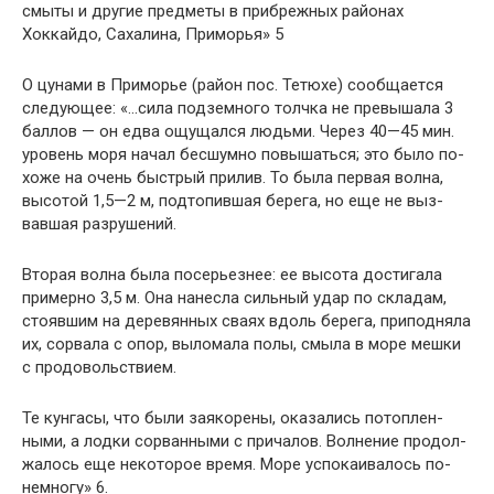
смыты и другие предметы в прибрежных районах
Хоккайдо, Сахалина, Приморья» 5
О цунами в Приморье (район пос. Тетюхе) сообщает­ся
следующее: «…сила подземного толчка не превышала 3
баллов — он едва ощущался людьми. Через 40—45 мин.
уровень моря начал бесшумно повышаться; это было по­
хоже на очень быстрый прилив. То была первая волна,
высотой 1,5—2 м, подтопившая берега, но еще не выз­
вавшая разрушений.
Вторая волна была посерьезнее: ее высота достигала
примерно 3,5 м. Она нанесла сильный удар по складам,
стоявшим на деревянных сваях вдоль берега, приподняла
их, сорвала с опор, выломала полы, смыла в море мешки
с продовольствием.
Те кунгасы, что были заякорены, оказались потоплен­
ными, а лодки сорванными с причалов. Волнение продол­
жалось еще некоторое время. Море успокаивалось по­
немногу» 6.