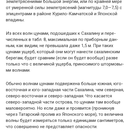
землетрясениями большой энергии, или по крайней мере
от умеренной силы землетрясений (магнитуды 7,0—7,5) с
эпицентрами в районе Курило-Камчатской и Японской
впадины.
Из всех волн цунами, подошедших к Сахалину и пере­
численных в табл. 8, максимальная по приборным дан­
ным, как видим, не превышала даже 1,5 м. При таких
цунами ущерб, который они могут нанести сахалинским
берегам, будет сравним (если он будет вообще) разве
только что с величиной ущерба, приносимого штормовы­
ми волнами.
Обычно волнам цунами подвержена больше южная, юго-
восточная и юго-западная части Сахалина, чем север­ная,
северо-восточная и северо-западная. Что касается
северо-западной части острова, то цунами там вообще
маловероятно. Но если даже и проявится (проникнув
через Татарский пролив из Японского моря), то величина
волны будет измеряться только единицами сантиметров,
что совершенно не представляет опасности.