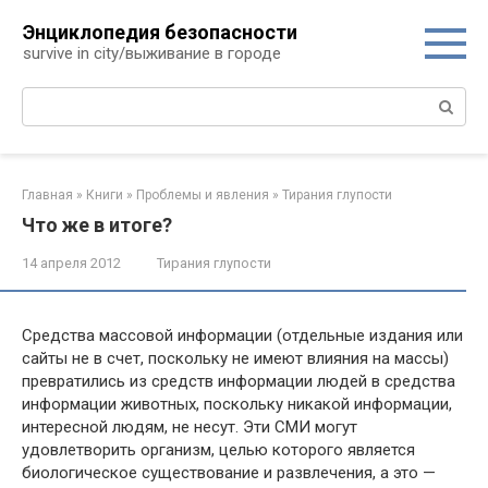
Перейти
Энциклопедия безопасности
к
survive in city/выживание в городе
контенту
Поиск:
Главная
»
Книги
»
Проблемы и явления
»
Тирания глупости
Что же в итоге?
14 апреля 2012
Тирания глупости
Средства массовой информации (отдельные издания или
сайты не в счет, поскольку не имеют влияния на массы)
превратились из средств информации людей в средства
информации животных, поскольку никакой информации,
интересной людям, не несут. Эти СМИ могут
удовлетворить организм, целью которого является
биологическое существование и развлечения, а это —