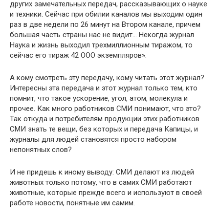
других замечательных передач, рас­сказывающих о науке
и техники. Сейчас при обилии каналов мы выходим один
раз в две недели по 26 минут на Втором канале, при­чем
большая часть страны нас не видит… Некогда журнал
Наука и жизнь выходил трехмиллионным тиражом, то
сейчас его тираж 42 ООО экземпляров».
А кому смотреть эту передачу, кому читать этот журнал?
Ин­тересны эта передача и этот журнал только тем, кто
помнит, что такое ускорение, угол, атом, молекула и
прочее. Как много работ­ников СМИ понимают, что это?
Так откуда и потребителям про­дукции этих работников
СМИ знать те вещи, без которых и пере­дача Капицы, и
журналы для людей становятся просто набором
непонятных слов?
И не придешь к иному выводу: СМИ делают из людей
живот­ных только потому, что в самих СМИ работают
животные, кото­рые прежде всего и используют в своей
работе новости, понятные им самим.