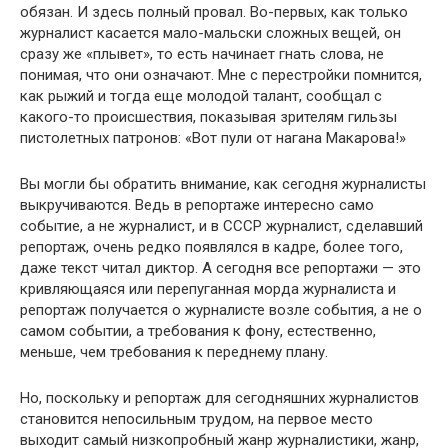
обязан. И здесь полный провал. Во-первых, как только
журналист касается мало-мальски сложных вещей, он
сразу же «плывет», то есть начинает гнать слова, не
понимая, что они означают. Мне с перестройки помнится,
как рыжий и тогда еще молодой талант, сообщал с
какого-то происшествия, показывая зрителям гильзы
пистолетных патронов: «Вот пули от нагана Макарова!»
Вы могли бы обратить внимание, как сегодня журналисты
выкручиваются. Ведь в репортаже интересно само
событие, а не журналист, и в СССР журналист, сделавший
репортаж, очень редко появлялся в кадре, более того,
даже текст читал диктор. А сегодня все репортажи — это
кривляющаяся или перепуганная морда журналиста и
репортаж получается о журналисте возле со­бытия, а не о
самом событии, а требования к фону, естественно,
меньше, чем требования к переднему плану.
Но, поскольку и репортаж для сегодняшних журналистов
ста­новится непосильным трудом, на первое место
выходит самый низкопробный жанр журналистики, жанр,