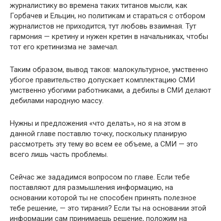
журналистику во вре­мена таких титанов мысли, как
Горбачев и Ельцин, но политикам и стараться с отбором
журналистов не приходится, тут любовь взаимная. Тут
гармония — кретину и нужен кретин в начальниках, чтобы
тот его кретинизма не замечал.
Таким образом, вывод таков: малокультурное, умственно
убогое правительство допускает комплектацию СМИ
умственно убоги­ми работниками, а дебилы в СМИ делают
дебилами народную массу.
Нужны и предложения «что делать», но я на этом в
данной гла­ве поставлю точку, поскольку планирую
рассмотреть эту тему во всем ее объеме, а СМИ — это
всего лишь часть проблемы.
Сейчас же зададимся вопросом по главе. Если тебе
поставля­ют для размышления информацию, на
основании которой ты не способен принять полезное
тебе решение, — это тирания? Если ты на основании этой
информации сам принимаешь решение, положим на