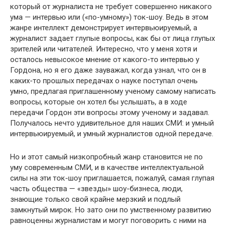
который от журнали­ста не требует совершенно никакого
ума — интервью или («по-умному») ток-шоу. Ведь в этом
жанре интеллект демонстрирует интервьюируемый, а
журналист задает глупые вопросы, как бы от лица глупых
зрителей или читателей. Интересно, что у меня хотя и
осталось невысокое мнение от какого-то интервью у
Гордона, но я его даже зауважал, когда узнал, что он в
каких-то прошлых передачах о науке поступал очень
умно, предлагая приглашенному ученому самому написать
вопросы, которые он хотел бы услышать, а в ходе
передачи Гордон эти вопросы этому ученому и задавал.
Получалось нечто удивительное для наших СМИ: и умный
интер­вьюируемый, и умный журналистов одной передаче.
Но и этот самый низкопробный жанр становится не по
уму современным СМИ, и в качестве интеллектуальной
силы на эти ток-шоу приглашается, пожалуй, самая глупая
часть общества — «звезды» шоу-бизнеса, люди,
знающие только свой крайне мерз­кий и подлый
замкнутый мирок. Но зато они по умственному развитию
равноценны журналистам и могут поговорить с ними на