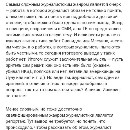
Самым сложным журналистским жанром является очерк
— работа, в которой журналист обязан не только понять,
о чем он пишет, но и понять все подробности до такой
степени, чтобы мож­но было сделать по ним вывод. Жанр,
в принципе, сохранился и в СМИ, а на ТВ он представлен
некими фильмами на некую тему. И если вести речь не о
лживых агитках типа работ Сванидзе или Млечина, «несть
им числа», а о работах, в которых журналисты пытаются
быть честными, то сегодня итогового вывода у таких
работ нет. Итогом служит заключительная мысль — пусть
зритель сам решит, как оно есть или было (скажем,
убивал НКВД поляков или нет, летали ли американцы на
Луну или нет и т. д.). Но ведь ты, журналист, сам один из
зрителей, в отличие от них ты вроде разобрался в
вопросе, так ты-то сам как считаешь? А никак. Из­вилин
не хватает.
Менее сложным, но тоже достаточно
квалифицированным жан­ром журналистики является
репортаж. Тут вывод не требуется, но понять, что
происходило, чтобы рассказать об этом, журналист