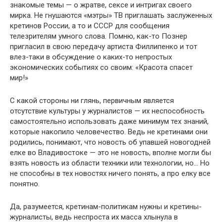
знакомые темы — о жратве, сексе и интригах своего
мирка. Не гнушаются «мэтры» ТВ приглашать заслуженных
кретинов России, а то и СССР для сообщения
телезрителям умного слова. Помню, как-то Познер
пригласил в свою передачу артиста Филлипенко и тот
влез-таки в обсуждение о каких-то непростых
экономиче­ских событиях со своим: «Красота спасет
мир!»
С какой стороны ни глянь, первичным является
отсутствие культуры у журналистов — их неспособность
самостоятельно использовать даже минимум тех знаний,
которые накопило че­ловечество. Ведь не кретинами они
родились, понимают, что новость об упавшей новогодней
елке во Владивостоке — это не новость, вполне могли бы
взять новость из области техники или технологии, но… Но
не способны в тех новостях ничего понять, а про елку все
понятно.
Да, разумеется, кретинам-политикам нужны и кретины-
жур­налисты, ведь неспроста их масса хлынула в