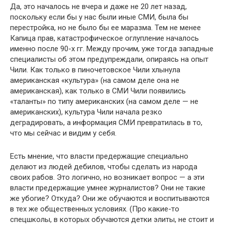
Да, это началось не вчера и даже не 20 лет назад,
поскольку если бы у нас были иные СМИ, была бы
перестройка, но не было бы ее маразма. Тем не менее
Капица прав, катастрофическое оглупление началось
именно после 90-х гг. Между прочим, уже тогда западные
специалисты об этом предупреждали, опира­ясь на опыт
Чили. Как только в пиночетовское Чили хлынула
американская «культура» (на самом деле она не
американская), как только в СМИ Чили появились
«таланты» по типу американ­ских (на самом деле — не
американских), культура Чили начала резко
деградировать, а информация СМИ превратилась в то,
что мы сейчас и видим у себя.
Есть мнение, что власти предержащие специально
делают из людей дебилов, чтобы сделать из народа
своих рабов. Это ло­гично, но возникает вопрос — а эти
власти предержащие умнее журналистов? Они не такие
же убогие? Откуда? Они же обучаются и воспитываются
в тех же общественных условиях. (Про какие-то
спецшколы, в которых обучаются детки элиты, не стоит и