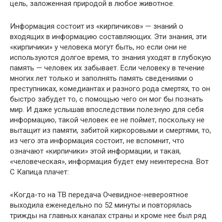
цель, зало­женная природой в любое животное.
Информация состоит из «кирпичиков» — знаний о
входящих в информацию составляющих. Эти знания, эти
«кирпичики» у че­ловека могут быть, но если они не
используются долгое время, то знания уходят в глубокую
память — человек их забывает. Если человеку в течение
многих лет только и заполнять память сведе­ниями о
преступниках, комедиантах и разного рода смертях, то он
быстро забудет то, с помощью чего он мог бы познать
мир. И даже услышав впоследствии полезную для себя
информацию, такой человек ее не поймет, поскольку не
вытащит из памяти, забитой киркоровыми и смертями, то,
из чего эта информация состоит, не вспомнит, что
означают «кирпичики» этой информации, и такая,
«человеческая», информация будет ему неинтересна. Вот
С Капица плачет:
«Когда-то на ТВ передача Очевидное-невероятное
выходила еже­недельно по 52 минуты и повторялась
трижды на главных каналах страны и кроме нее был ряд