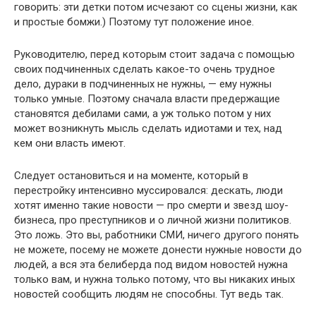
гово­рить: эти детки потом исчезают со сцены жизни, как
и простые бомжи.) Поэтому тут положение иное.
Руководителю, перед которым стоит задача с помощью
своих подчиненных сделать какое-то очень трудное
дело, дураки в под­чиненных не нужны, — ему нужны
только умные. Поэтому сначала власти предержащие
становятся дебилами сами, а уж только потом у них
может возникнуть мысль сделать идиотами и тех, над
кем они власть имеют.
Следует остановиться и на моменте, который в
перестройку интенсивно муссировался: дескать, люди
хотят именно такие ново­сти — про смерти и звезд шоу-
бизнеса, про преступников и о лич­ной жизни политиков.
Это ложь. Это вы, работники СМИ, ничего другого понять
не можете, посему не можете донести нужные новости до
людей, а вся эта белиберда под видом новостей нужна
только вам, и нужна только потому, что вы никаких иных
новостей сообщить людям не способны. Тут ведь так.