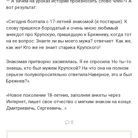
— А зачем на уроках истории произносить слово член?» А
вот результат:
«Сегодня болтала с 17-летней знакомой (я постарше). К
слову пришелся бородатый и очень мною любимый
анекдот про Круп­скую, пришедшую к Брежневу, когда тот
на ее вопрос: Знаете ли вы моего мужа? отвечает: Как же,
как же! Кто же не знает старика Крупского!
Знакомая притворно засмеялась. Я ее спросила: Но ты-то
зна­ешь, кто был мужем Крупской? На что она на полном
серьезе по­лувопросительно ответила:Наверное, это и был
Брежнев?».
«Новое поколение 18-летних, заполняя анкеты через
Интернет, пишет свое отчество с мягким знаком на конце:
Дмитриевичь, Сергеевичь…»
0