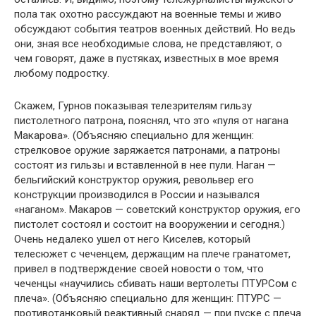
пола так охотно рассуждают на военные темы и живо
обсуждают события театров военных действий. Но ведь
они, зная все необходимые слова, не представляют, о
чем говорят, даже в пустяках, известных в мое время
любому подростку.
Скажем, Гурнов показывая телезрителям гильзу
пистолетно­го патрона, пояснял, что это «пуля от нагана
Макарова». (Объ­ясняю специально для женщин:
стрелковое оружие заряжается патронами, а патроны
состоят из гильзы и вставленной в нее пули. Наган —
бельгийский конструктор оружия, револьвер его
конструкции производился в России и назывался
«наганом». Макаров — советский конструктор оружия, его
пистолет состо­ял и состоит на вооружении и сегодня.)
Очень недалеко ушел от него Киселев, который
телесюжет с чеченцем, держащим на плече гранатомет,
привел в подтверждение своей новости о том, что
чеченцы «научились сбивать наши вертолеты ПТУРСом с
плеча». (Объясняю специально для женщин: ПТУРС —
противотанковый реактивный снаряд — при пуске с плеча