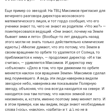
Еще пример со звездой. На ТВЦ Максимов пригласил для
ве­чернего разговора директора московского
математического лицея, и тот гордо сообщил, что его
ученики знают то, чего не знают их родители. «Что же?» —
поинтересовался ведущий. «Они знают, почему на Земле
бывает зима и лето». (Вообще-то лет двадцать назад
этого могли не знать только действительно клинические
идиоты.) «Многие думают, что это потому, что Земля в
своем вращении по орбите то удаляется от Солнца, то
приближается к нему», — продолжил директор. «И я так
считаю», — удивля­ется Максимов. И директор ему
«объяснил»: «Дело в том, что при движении по орбите
меняется наклон оси вращения Земли». Максимов сделал
вид поумневшего. А ведь эти люди наверняка видели
звездное небо, наверняка им показывали Полярную
звезду, объясняя, что она всегда находится на севере. И
находится она там потому, что наклон земной оси
неизменен, и, кстати, именно поэтому зиму меняет лето. И
в этом примере, как мы видим, люди знают необходимые
слова («ось», «наклон», «орбита» и т. д.), но не в