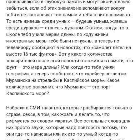
проваливаются в глубокую память и могут окончательно
забыться, если об этих знаниях не вспоминают вокруг
тебя и не заставляют тем самым и тебя о них вспоминать.
То есть живешь среди умных — будешь умным, живешь
среди дураков — станешь дураком. Скажем, когда-то в
школе тебя учили мерам длины, по ходу жизни
иностранные меры тебе были не нужны, а теперь по
телевизору сообщают в но­востях, что «самолет летел на
высоте 16 тыс фунтов». Вот у какого количества
телезрителей после этой новости отложится в памяти, что
фунт — это мера длины? Или когда-то тебя учили
географии, а теперь сообщают, что «крейсер вышел из
Мурманска на стрельбы в Каспийское море». Какое
количество запомнит, что Мурманск — это порт
Каспийского моря?
Набрали в СМИ талантов, которые разбираются только в
стра­хе, сексе, в том, как жрать и делать то, что
рифмуется со словом «жрать». Все остальные слова для
них просто звуки, которые надо повторять потому, что
они где-то написаны или их кто-то умный когда-то