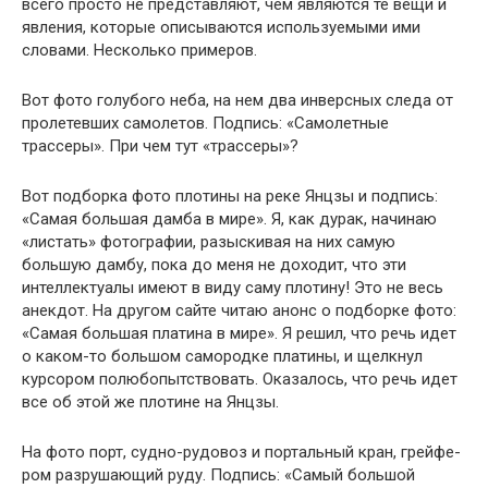
всего просто не представляют, чем являются те вещи и
явления, которые описываются исполь­зуемыми ими
словами. Несколько примеров.
Вот фото голубого неба, на нем два инверсных следа от
про­летевших самолетов. Подпись: «Самолетные
трассеры». При чем тут «трассеры»?
Вот подборка фото плотины на реке Янцзы и подпись:
«Самая большая дамба в мире». Я, как дурак, начинаю
«листать» фото­графии, разыскивая на них самую
большую дамбу, пока до меня не доходит, что эти
интеллектуалы имеют в виду саму плотину! Это не весь
анекдот. На другом сайте читаю анонс о подборке фото:
«Самая большая платина в мире». Я решил, что речь идет
о каком-то большом самородке платины, и щелкнул
курсором полюбопытствовать. Оказалось, что речь идет
все об этой же плотине на Янцзы.
На фото порт, судно-рудовоз и портальный кран, грейфе­
ром разрушающий руду. Подпись: «Самый большой