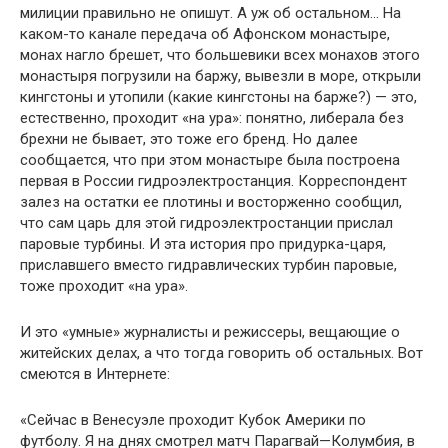
милиции пра­вильно не опишут. А уж об остальном… На
каком-то канале пере­дача об Афонском монастыре,
монах нагло брешет, что больше­вики всех монахов этого
монастыря погрузили на баржу, вывезли в море, открыли
кингстоны и утопили (какие кингстоны на бар­же?) — это,
естественно, проходит «на ура»: понятно, либерала без
брехни не бывает, это тоже его бренд. Но далее
сообщается, что при этом монастыре была построена
первая в России гидроэлект­ростанция. Корреспондент
залез на остатки ее плотины и вос­торженно сообщил,
что сам царь для этой гидроэлектростанции прислал
паровые турбины. И эта история про придурка-царя,
приславшего вместо гидравлических турбин паровые,
тоже про­ходит «на ура».
И это «умные» журналисты и режиссеры, вещающие о
жи­тейских делах, а что тогда говорить об остальных. Вот
смеются в Интернете:
«Сейчас в Венесуэле проходит Кубок Америки по
футболу. Я на днях смотрел матч Парагвай—Колумбия, в