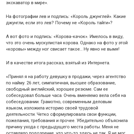
экскаватор в мире».
На фотографии лев и подпись: «Король джунглей». Какие
джунгли, если это лев? Почему не «Король тайги»?
А вот фото и подпись: «Корова-качок». Имелось в виду,
что это очень мускулистая корова. Однако на фото у этой
«коровы» между ног свисает такое… Ну явно не вымя!
И в качестве итога рассказ, взятый из Интернета.
«Принял я на работу девушку в продажи, через агентство
по найму. 26 лет, симпатичная, высшее образование,
свободный английский, хорошее резюме. Сам ее
собеседовал больше часа. Очень вменяе­мо вела себя на
собеседовании. Грамотно, современным деловым
языком, изложила историю своей трудовой
деятельности. Четко сформулировала свои функции,
пожелания, требования и прочее. Убедительно объяснила
причину ухода с предыдущего места рабо­ты. Меня не
оставляло подозрение, что что-то здесь не так. Я не мог