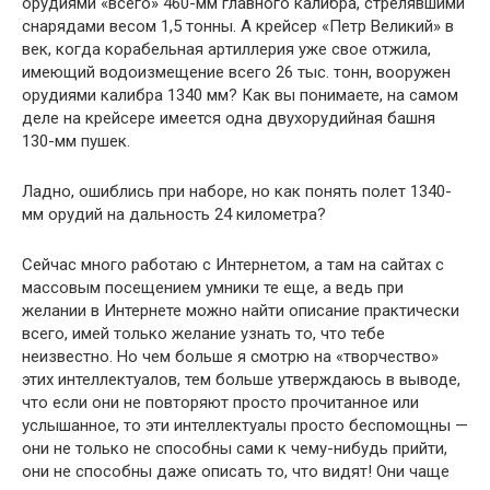
орудиями «всего» 460-мм главного калибра, стрелявшими
снарядами весом 1,5 тонны. А крейсер «Петр Великий» в
век, когда корабельная ар­тиллерия уже свое отжила,
имеющий водоизмещение всего 26 тыс. тонн, вооружен
орудиями калибра 1340 мм? Как вы понимаете, на самом
деле на крейсере имеется одна двухорудийная башня
130-мм пушек.
Ладно, ошиблись при наборе, но как понять полет 1340-
мм орудий на дальность 24 километра?
Сейчас много работаю с Интернетом, а там на сайтах с
массо­вым посещением умники те еще, а ведь при
желании в Интернете можно найти описание практически
всего, имей только желание узнать то, что тебе
неизвестно. Но чем больше я смотрю на «твор­чество»
этих интеллектуалов, тем больше утверждаюсь в выводе,
что если они не повторяют просто прочитанное или
услышанное, то эти интеллектуалы просто беспомощны —
они не только не способны сами к чему-нибудь прийти,
они не способны даже описать то, что видят! Они чаще