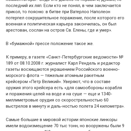
последний их ляп. Если кто не понял, в чем заключается
прикол, то поясню: в бит­ве при Ватерлоо Наполеон
потерпел сокрушительное поражение, после которого его
военная и политическая карьера закончилась, он был
арестован, сослан на остров Св. Елены, где и умер».
В «бумажной» прессе положение такое же.
К примеру, в газете «Санкт-Петербургские ведомости» №
189 от 08.10.2008 г. журналист Карл Рендель и редактор
газеты восхи­щаются украшением Российского военно-
морского флота — тяже­лым атомным ракетным
крейсером «Петр Великий». Уверяют, что в составе
оружия этого крейсера есть «для самообороны корабля
и поражения целей на воде и на суше — еще и 1340-
миллиметро­вые орудия со скорострельностью 60
выстрелов в минуту и даль-ностью полета 24 километра».
Самые большие в мировой истории японские линкоры
имели водоизмещение 70 тыс тонн, но вооружены были 9