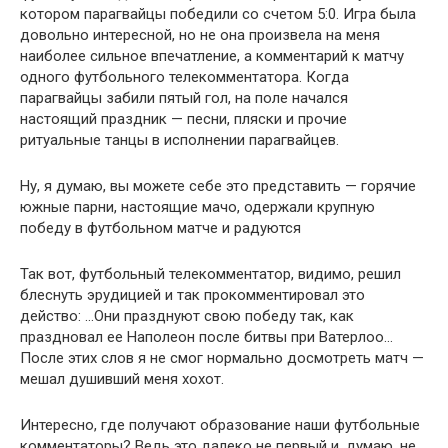
котором парагвайцы победили со счетом 5:0. Игра была
довольно интересной, но не она произвела на меня
наиболее сильное впечатление, а комментарий к матчу
одного футбольного телекомментатора. Когда
парагвайцы забили пятый гол, на поле начался
настоящий праздник — песни, пляски и прочие
ритуальные танцы в исполнении парагвайцев.
Ну, я думаю, вы можете себе это представить — горячие
южные парни, настоящие мачо, одержали крупную
победу в футбольном матче и радуются
Так вот, футбольный телекомментатор, видимо, решил
блеснуть эрудицией и так прокомментировал это
действо: …Они празднуют свою победу так, как
праздновал ее Наполеон после битвы при Ва­терлоо…
После этих слов я не смог нормально досмотреть матч —
мешал душивший меня хохот.
Интересно, где получают образование наши футбольные
ком­ментаторы? Ведь это далеко не первый и, думаю, не