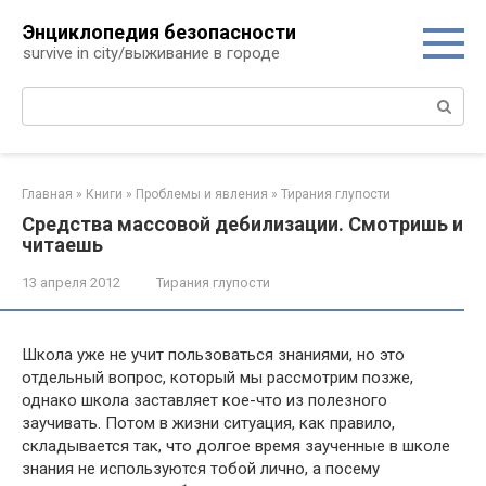
Перейти
Энциклопедия безопасности
к
survive in city/выживание в городе
контенту
Поиск:
Главная
»
Книги
»
Проблемы и явления
»
Тирания глупости
Средства массовой дебилизации. Смотришь и
читаешь
13 апреля 2012
Тирания глупости
Школа уже не учит пользоваться знаниями, но это
отдельный вопрос, который мы рассмотрим позже,
однако школа заставляет кое-что из полезного
заучивать. Потом в жизни ситуация, как правило,
складывается так, что долгое время заученные в школе
знания не используются тобой лично, а посему