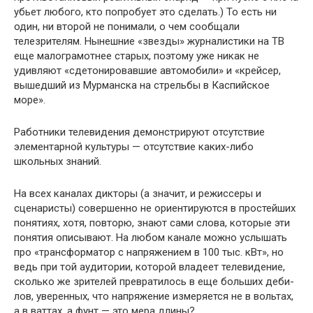
убьет любого, кто попро­бует это сделать.) То есть ни
один, ни второй не понимали, о чем сообщали
телезрителям. Нынешние «звезды» журналистики на ТВ
еще малограмотнее старых, поэтому уже никак не
удивляют «сдетонировавшие автомобили» и «крейсер,
вышедший из Мур­манска на стрельбы в Каспийское
море».
Работники телевидения демонстрируют отсутствие
элементар­ной культуры — отсутствие каких-либо
школьных знаний.
На всех каналах дикторы (а значит, и режиссеры и
сценаристы) совершенно не ориентируются в простейших
понятиях, хотя, по­вторю, знают сами слова, которые эти
понятия описывают. На лю­бом канале можно услышать
про «трансформатор с напряжением в 100 тыс. кВт», но
ведь при той аудитории, которой владеет теле­видение,
сколько же зрителей превратилось в еще больших деби­
лов, уверенных, что напряжение измеряется не в вольтах,
а в ват­тах, а фунт — это мера длины?