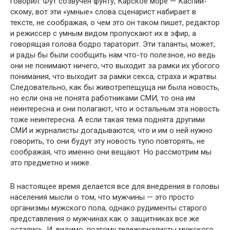
говорил. Фут созвучен фунту, Карское море — Каспий­
скому, вот эти «умные» слова сценарист набирает в
тексте, не со­ображая, о чем это он таком пишет, редактор
и режиссер с умным видом пропускают их в эфир, а
говорящая голова бодро тараторит. Эти таланты, может,
и рады бы были сообщить нам что-то по­лезное, но ведь
они не понимают ничего, что выходит за рамки их убогого
понимания, что выходит за рамки секса, страха и жратвы.
Следовательно, как бы животрепещуща ни была новость,
но если она не понята работниками СМИ, то она им
неинтересна и они полагают, что и остальным эта новость
тоже неинтересна. А если такая тема поднята другими
СМИ и журналисты догадываются, что и им о ней нужно
говорить, то они будут эту новость тупо по­вторять, не
соображая, что именно они вещают. Но рассмотрим мы
это предметно и ниже.
В настоящее время делается все для внедрения в головы
на­селения мысли о том, что мужчины — это просто
организмы муж­ского пола, однако рудименты старого
представления о мужчинах как о защитниках все же
остались. И, видимо, поэтому тележур­налисты мужского