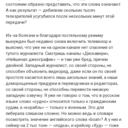
состоянии образно представить, что эти слова означают.
А как результат — дебилизм скольких тысяч
телезрителей усугубился после нескольких минут этой
передачи?
Из-за болезни и благодаря постельному режиму
вынужден был недавно снова включить телевизор и
выяснил, что уже ни на одном канале нет спасения от
тупого журналиста. Смотришь каналы «Дискавери»,
«Нейшенал джеографик» — и там уже бред, причем
двойной. Западный журналист, со своей стороны, не
способен объ­яснить видеоряд, даже если он по своей
простоте касается всего лишь школьных знаний, а наши
доморощенные придурки в пере­водчиках и редакторах,
со своей стороны, не способны перевести никакую
западную озвучку. Я уже не говорю о том, что в русском
языке слово «судно» относится только к гражданским
судам, а «корабль» — только к военным. Это для
либерала слишком слож­но. Но можно ведь в словаре
посмотреть значение английского слова «boat»? А у них и
сейнер на 2 тыс тонн — «лодка», и крейсер «Худ» — тоже