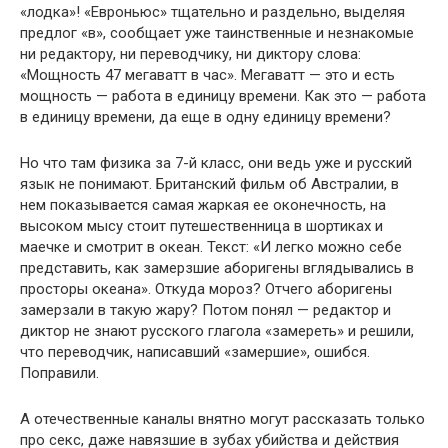
«лодка»! «Евроньюс» тщательно и раздельно, вы­деляя
предлог «в», сообщает уже таинственные и незнакомые
ни редактору, ни переводчику, ни диктору слова:
«Мощность 47 ме­гаватт в час». Мегаватт — это и есть
мощность — работа в едини­цу времени. Как это — работа
в единицу времени, да еще в одну единицу времени?
Но что там физика за 7-й класс, они ведь уже и русский
язык не понимают. Британский фильм об Австралии, в
нем показывается самая жаркая ее оконечность, на
высоком мысу стоит путеше­ственница в шортиках и
маечке и смотрит в океан. Текст: «И легко можно себе
представить, как замерзшие аборигены вглядывались в
просторы океана». Откуда мороз? Отчего аборигены
замерзали в такую жару? Потом понял — редактор и
диктор не знают рус­ского глагола «замереть» и решили,
что переводчик, написавший «замершие», ошибся.
Поправили.
А отечественные каналы внятно могут рассказать только
про секс, даже навязшие в зубах убийства и действия