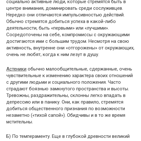
социально активные люди, которые стремятся быть в
центре внимания, доминировать среди сослуживцев.
Нередко они отличаются импульсивностью действий.
Обычно стремятся добиться успеха в какой-либо
деятель­ности, быть «первыми» или «лучшими».
Сосредоточены на себе, компромиссы с окружающими
достигаются ими с большим трудом. Несмотря на свою
активность, внут­ренне они «отгорожены» от окружающих,
очень не лю­бят, когда к ним лезут в душу.
Астеники
обычно малообщительные, сдержанные, очень
чувствительные к изменению характера своих от­ношений
с другими людьми и социального положения. Часто
страдают боязнью замкнутого пространства и высоты.
Тревожны, раздражительны, склонны легко впа­дать в
депрессию или в панику. Они, как правило, стре­мятся
добиться общественного признания по возможно­сти
незаметно («тихой сапой»). Обидчивы и в то же время
мстительны.
Б) По темпераменту. Еще в глубокой древности ве­ликий