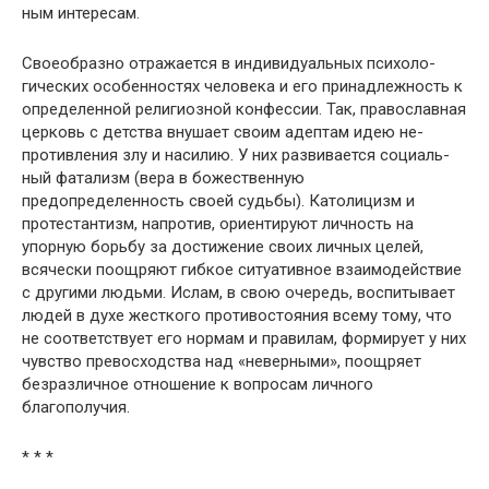
ным интересам.
Своеобразно отражается в индивидуальных психоло­
гических особенностях человека и его принадлежность к
определенной религиозной конфессии. Так, православ­ная
церковь с детства внушает своим адептам идею не­
противления злу и насилию. У них развивается социаль­
ный фатализм (вера в божественную
предопределенность своей судьбы). Католицизм и
протестантизм, напротив, ориентируют личность на
упорную борьбу за достиже­ние своих личных целей,
всячески поощряют гибкое си­туативное взаимодействие
с другими людьми. Ислам, в свою очередь, воспитывает
людей в духе жесткого про­тивостояния всему тому, что
не соответствует его нор­мам и правилам, формирует у них
чувство превосходст­ва над «неверными», поощряет
безразличное отношение к вопросам личного
благополучия.
* * *