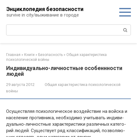
Перейти
Энциклопедия безопасности
к
survive in city/выживание в городе
контенту
Поиск:
Главная
»
Книги
»
Безопасность
»
Общая характеристика
психологической войны
Индивидуально-личностные особеннности
людей
29 августа 2012
Общая характеристика психологической
войны
Осуществляя психологическое воздействие на войска и
население противника, необходимо учитывать индиви­
дуально-личностные характеристики различных катего­
рий людей. Существует ряд классификаций, позволяю­