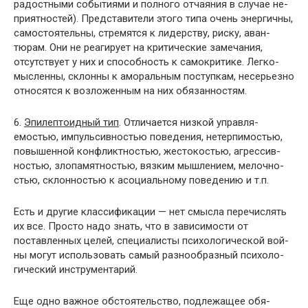
радостными событиями и полного отчаяния в случае не­
приятностей). Представители этого типа очень энергич­ны,
самостоятельны, стремятся к лидерству, риску, аван­
тюрам. Они не реагирует на критические замечания,
отсутствует у них и способность к самокритике. Легко­
мысленны, склонны к аморальным поступкам, несерьез­но
относятся к возложенным на них обязанностям.
6.
Эпилептоидный тип
. Отличается низкой управля­
емостью, импульсивностью поведения, нетерпимостью,
повышенной конфликтностью, жестокостью, агрессив­
ностью, злопамятностью, вязким мышлением, мелочно­
стью, склонностью к асоциальному поведению и т.п.
Есть и другие классификации — нет смысла перечис­лять
их все. Просто надо знать, что в зависимости от
поставленных целей, специалисты психологической вой­
ны могут использовать самый разнообразный психоло­
гический инструментарий.
Еще одно важное обстоятельство, подлежащее обя­