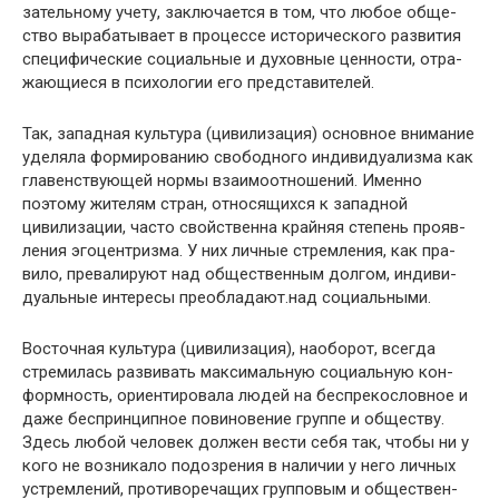
зательному учету, заключается в том, что любое обще­
ство вырабатывает в процессе исторического развития
специфические социальные и духовные ценности, отра­
жающиеся в психологии его представителей.
Так, западная культура (цивилизация) основное вни­мание
уделяла формированию свободного индивидуализ­ма как
главенствующей нормы взаимоотношений. Имен­но
поэтому жителям стран, относящихся к западной
цивилизации, часто свойственна крайняя степень прояв­
ления эгоцентризма. У них личные стремления, как пра­
вило, превалируют над общественным долгом, индиви­
дуальные интересы преобладают.над социальными.
Восточная культура (цивилизация), наоборот, всегда
стремилась развивать максимальную социальную кон­
формность, ориентировала людей на беспрекословное и
даже беспринципное повиновение группе и обществу.
Здесь любой человек должен вести себя так, чтобы ни у
кого не возникало подозрения в наличии у него личных
устремлений, противоречащих групповым и обществен­