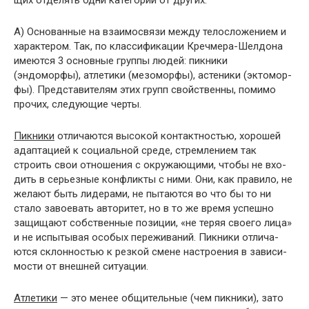
щих отделять одни категории от других.
А) Основанные на взаимосвязи между телосложе­нием и
характером. Так, по классификации Кречмера-Шелдона
имеются 3 основные группы людей: пикники
(эндоморфы), атлетики (мезоморфы), астеники (эктомор-
фы). Представителям этих групп свойственны, помимо
прочих, следующие черты.
Пикники
отличаются высокой контактностью, хоро­шей
адаптацией к социальной среде, стремлением так
строить свои отношения с окружающими, чтобы не вхо­
дить в серьезные конфликты с ними. Они, как правило, не
желают быть лидерами, не пытаются во что бы то ни
стало завоевать авторитет, но в то же время успешно
защищают собственные позиции, «не теряя своего лица»
и не испытывая особых переживаний. Пикники отлича­
ются склонностью к резкой смене настроения в зависи­
мости от внешней ситуации.
Атлетики
— это менее общительные (чем пикники), зато