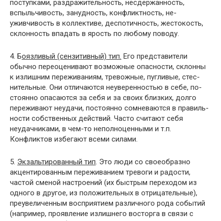
поступками, раздражительность, несдержан­ность,
вспыльчивость, занудность, конфликтность, не­
уживчивость в коллективе, деспотичность, жестокость,
склонность впадать в ярость по любому поводу.
4. Б
оязливый (сензитивный) тип.
Его представители
обычно переоценивают возможные опасности, склонны
к излишним переживаниям, тревожные, пугливые, стес­
нительные. Они отличаются неуверенностью в себе, по­
стоянно опасаются за себя и за своих близких, долго
переживают неудачи, постоянно сомневаются в правиль­
ности собственных действий. Часто считают себя
неудач­никами, в чем-то неполноценными и т.п.
Конфликтов избегают всеми силами.
5.
Экзальтированный тип
. Это люди со своеобразно
акцентированным переживанием тревоги и радости,
частой сменой настроений (их быстрым переходом из
одного в другое, из положительных в отрицательные),
преувеличенным восприятием различного рода событий
(например, проявление излишнего восторга в связи с