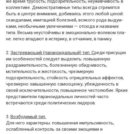
же время трусость; подозрительность; неуживчивость в
коллективе. Демонстративные типы всегда стремятся
быть в центре внимания, добиваясь этого любой ценой:
скандалами, имитацией болезней, всякого рода выдум­
ками, необычными увлечениями — отсюда и название
типа. Весьма неустойчивы в эмоционально-волевом пла­
не: легко впадают в истерику, в отчаяние, в панику.
2.
Застревающий (параноидальный) тип. С
реди при­сущих
им особенностей следует выделить: повышенную
раздражительность, болезненную обидчивость,
мститель­ность и жестокость, чрезмерную
подозрительность, стой­кость отрицательных аффектов,
чрезмерно завышенную самооценку, убежденность в
своей исключительности, повышенное честолюбие. Яркие
представители парано­идальных личностей часто
встречаются среди политиче­ских лидеров.
3.
Возбудимый тип.
Для него характерны: повышен­ная импульсивность,
ослабленный контроль за своими эмоциями и