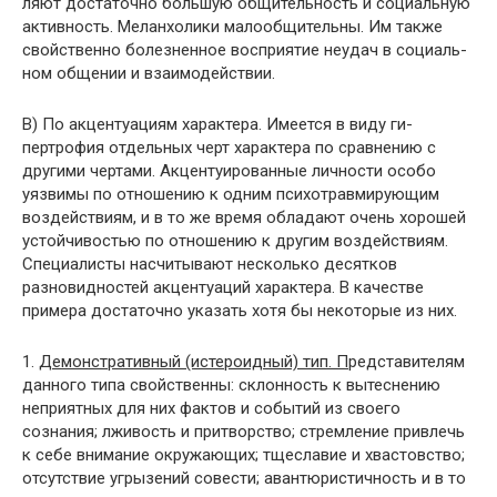
ляют достаточно большую общительность и социальную
активность. Меланхолики малообщительны. Им также
свойственно болезненное восприятие неудач в социаль­
ном общении и взаимодействии.
В) По акцентуациям характера. Имеется в виду ги­
пертрофия отдельных черт характера по сравнению с
другими чертами. Акцентуированные личности особо
уязвимы по отношению к одним психотравмирующим
воздействиям, и в то же время обладают очень хорошей
устойчивостью по отношению к другим воздействиям.
Специалисты насчитывают несколько десятков
разновид­ностей акцентуаций характера. В качестве
примера до­статочно указать хотя бы некоторые из них.
1.
Демонстративный (истероидный) тип. П
редстави­телям
данного типа свойственны: склонность к вытесне­нию
неприятных для них фактов и событий из своего
сознания; лживость и притворство; стремление привлечь
к себе внимание окружающих; тщеславие и хвастовст­во;
отсутствие угрызений совести; авантюристичность и в то