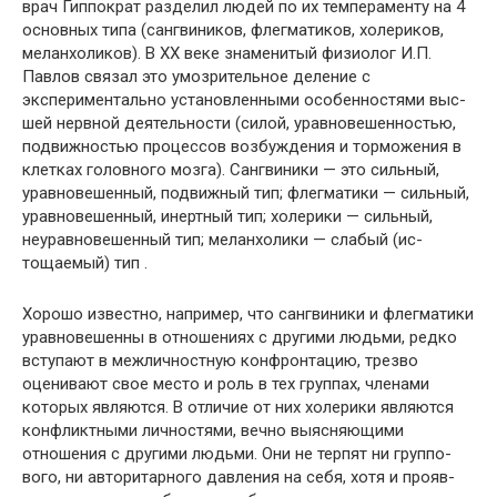
врач Гиппократ разделил людей по их темпера­менту на 4
основных типа (сангвиников, флегматиков, холериков,
меланхоликов). В XX веке знаменитый фи­зиолог И.П.
Павлов связал это умозрительное деление с
экспериментально установленными особенностями выс­
шей нервной деятельности (силой, уравновешенностью,
подвижностью процессов возбуждения и торможения в
клетках головного мозга). Сангвиники — это сильный,
уравновешенный, подвижный тип; флегматики — силь­ный,
уравновешенный, инертный тип; холерики — силь­ный,
неуравновешенный тип; меланхолики — слабый (ис­
тощаемый) тип .
Хорошо известно, например, что сангвиники и флег­матики
уравновешенны в отношениях с другими людь­ми, редко
вступают в межличностную конфронтацию, трезво
оценивают свое место и роль в тех группах, чле­нами
которых являются. В отличие от них холерики яв­ляются
конфликтными личностями, вечно выясняющими
отношения с другими людьми. Они не терпят ни группо­
вого, ни авторитарного давления на себя, хотя и прояв­