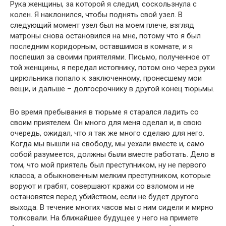
Рука женщины, за которой я следил, соскользнула с
колен. Я наклонился, чтобы поднять свой узел. В
следующий момент узел был на моем плече, взгляд
матроны снова остановился на мне, потому что я был
последним коридорным, оставшимся в комнате, и я
поспешил за своими приятелями. Письмо, полученное от
той женщины, я передал истопнику, потом оно через руки
цирюльника попало к заключенному, пронесшему мои
вещи, и дальше – долгосрочнику в другой конец тюрьмы.
Во время пребывания в тюрьме я старался ладить со
своим приятелем. Он много для меня сделал и, в свою
очередь, ожидал, что я так же много сделаю для него.
Когда мы вышли на свободу, мы уехали вместе и, само
собой разумеется, должны были вместе работать. Дело в
том, что мой приятель был преступником, ну не первого
класса, а обыкновенным мелким преступником, которые
воруют и грабят, совершают кражи со взломом и не
остановятся перед убийством, если не будет другого
выхода. В течение многих часов мы с ним сидели и мирно
толковали. На ближайшее будущее у него на примете