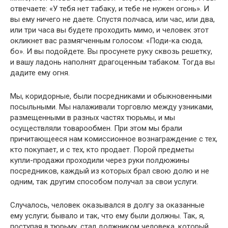
отвечаете: «У тебя нет табаку, и тебе не нужен огонь». И
вы ему ничего не даете. Спустя полчаса, или час, или два,
или три часа вы будете проходить мимо, и человек этот
окликнет вас размягченным голосом: «Поди-ка сюда,
бо». И вы подойдете. Вы просунете руку сквозь решетку,
и вашу ладонь наполнят драгоценным табаком. Тогда вы
дадите ему огня.
Мы, коридорные, были посредниками и обыкновенными
посыльными. Мы налаживали торговлю между узниками,
размещенными в разных частях тюрьмы, и мы
осуществляли товарообмен. При этом мы брали
причитающееся нам комиссионное вознаграждение с тех,
кто покупает, и с тех, кто продает. Порой предметы
купли-продажи проходили через руки полдюжины
посредников, каждый из которых брал свою долю и не
одним, так другим способом получал за свои услуги.
Случалось, человек оказывался в долгу за оказанные
ему услуги; бывало и так, что ему были должны. Так, я,
поступая в тюрьму, стал должником человека, который