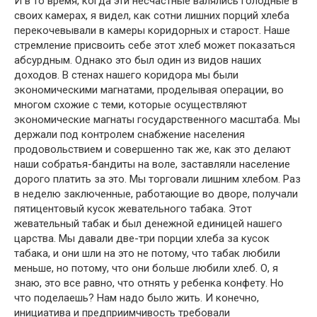
И в то время, когда эти несчастные валялись голодные в
своих камерах, я видел, как сотни лишних порций хлеба
перекочевывали в камеры коридорных и старост. Наше
стремление присвоить себе этот хлеб может показаться
абсурдным. Однако это был один из видов наших
доходов. В стенах нашего коридора мы были
экономическими магнатами, проделывая операции, во
многом схожие с теми, которые осуществляют
экономические магнаты государственного масштаба. Мы
держали под контролем снабжение населения
продовольствием и совершенно так же, как это делают
наши собратья-бандиты на воле, заставляли население
дорого платить за это. Мы торговали лишним хлебом. Раз
в неделю заключенные, работающие во дворе, получали
пятицентовый кусок жевательного табака. Этот
жевательный табак и был денежной единицей нашего
царства. Мы давали две-три порции хлеба за кусок
табака, и они шли на это не потому, что табак любили
меньше, но потому, что они больше любили хлеб. О, я
знаю, это все равно, что отнять у ребенка конфету. Но
что поделаешь? Нам надо было жить. И конечно,
инициатива и предприимчивость требовали