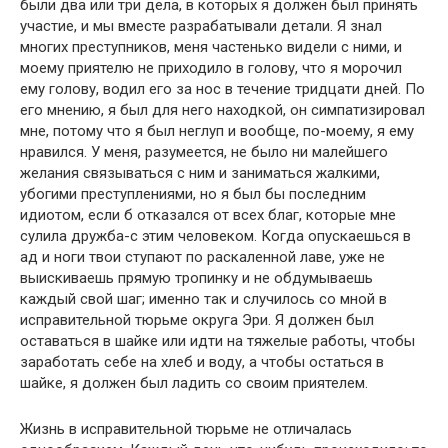
были два или три дела, в которых я должен был принять
участие, и мы вместе разрабатывали детали. Я знал
многих преступников, меня частенько видели с ними, и
моему приятелю не приходило в голову, что я морочил
ему голову, водил его за нос в течение тридцати дней. По
его мнению, я был для него находкой, он симпатизировал
мне, потому что я был неглуп и вообще, по-моему, я ему
нравился. У меня, разумеется, не было ни малейшего
желания связываться с ним и заниматься жалкими,
убогими преступлениями, но я был бы последним
идиотом, если б отказался от всех благ, которые мне
сулила дружба-с этим человеком. Когда опускаешься в
ад и ноги твои ступают по раскаленной лаве, уже не
выискиваешь прямую тропинку и не обдумываешь
каждый свой шаг; именно так и случилось со мной в
исправительной тюрьме округа Эри. Я должен был
оставаться в шайке или идти на тяжелые работы, чтобы
заработать себе на хлеб и воду, а чтобы остаться в
шайке, я должен был ладить со своим приятелем.
Жизнь в исправительной тюрьме не отличалась