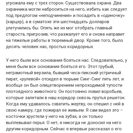
угрожала ему с трех сторон. Существовала охрана. Два
охранника могли наброситься на него, избить как следует
под предлогом «неподчинения» и посадить в «одиночку»
(карцер), а в суматохе эти шестнадцать долларов
улетучились бы. Опять же их мог отобрать главный
староста, пригрозив, что разжалует его и снова направит
на тяжелые работы в тюремный двор. Кроме того, было
десять человек нас, простых коридорных.
У него были все основания бояться нас. Следовательно, у
меня были все основания бояться его. Этот грубый,
неграмотный верзила, бывший чеса-пикский устричный
пират, «рулевой» отсидел в тюрьме Синг-Синг пять лет, и
вообще он был олицетворением непроходимой тупости
плотоядного животного. Он постоянно ловил воробьев,
которые залетали в наш коридор сквозь прутья решеток.
Когда ему удавалось схватить жертву, он спешил с ней в
свою камеру, где пожирал ее живьем. Я сам видел это –
косточки хрустели у него на зубах, а он только
выплевывал перья. О нет, я никогда не доносил на него
другим коридорным. Сейчас я впервые рассказал о его