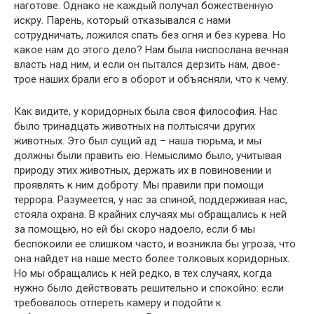
наготове. Однако не каждый получал божественную
искру. Парень, который отказывался с нами
сотрудничать, ложился спать без огня и без курева. Но
какое нам до этого дело? Нам была ниспослана вечная
власть над ним, и если он пытался дерзить нам, двое-
трое наших брали его в оборот и объясняли, что к чему.
Как видите, у коридорных была своя философия. Нас
было тринадцать животных на полтысячи других
животных. Это был сущий ад – наша тюрьма, и мы
должны были править ею. Немыслимо было, учитывая
природу этих животных, держать их в повиновении и
проявлять к ним доброту. Мы правили при помощи
террора. Разумеется, у нас за спиной, поддерживая нас,
стояла охрана. В крайних случаях мы обращались к ней
за помощью, но ей бы скоро надоело, если б мы
беспокоили ее слишком часто, и возникла бы угроза, что
она найдет на наше место более толковых коридорных.
Но мы обращались к ней редко, в тех случаях, когда
нужно было действовать решительно и спокойно: если
требовалось отпереть камеру и подойти к