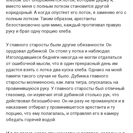
хлебом. Вот опорожняется лоток, который держу я,
вместо меня с полным лотком становится другой
коридорный. А когда опустеет его лоток, я заменяю его с
полным лотком. Таким образом, арестанты
безостановочно шли мимо, каждый протягивал правую
руку и брал одну порцию хлеба.
У главного старосты были другие обязанности. Он
орудовал дубинкой. Он стоял у лотка и наблюдал.
Изголодавшиеся бедняги никогда не могли отделаться
от ошибочной мысли, что в один прекрасный день им
удастся взять с лотка два куска хлеба. Однако на моей
памяти такого случая не было. Дубинка главного
старосты молниеносно, как лапа тигра, опускалась на
провинившуюся руку. У главного старосты был отличный
глазомер, он изувечил этой дубинкой столько рук, что
действовал безошибочно. Он ни разу не промахнулся и в
наказание отбирал у провинившегося арестанта и ту
порцию, что ему полагалась, и отправлял его в камеру
обедать горячей водой.