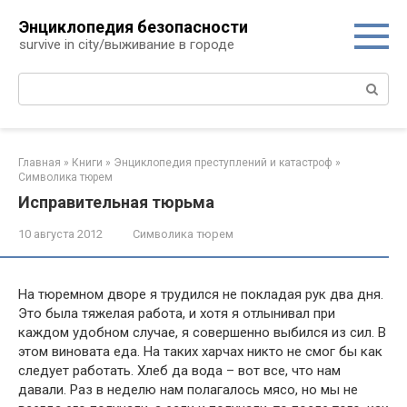
Перейти
Энциклопедия безопасности
к
survive in city/выживание в городе
контенту
Поиск:
Главная
»
Книги
»
Энциклопедия преступлений и катастроф
»
Символика тюрем
Исправительная тюрьма
10 августа 2012
Символика тюрем
На тюремном дворе я трудился не покладая рук два дня.
Это была тяжелая работа, и хотя я отлынивал при
каждом удобном случае, я совершенно выбился из сил. В
этом виновата еда. На таких харчах никто не смог бы как
следует работать. Хлеб да вода – вот все, что нам
давали. Раз в неделю нам полагалось мясо, но мы не