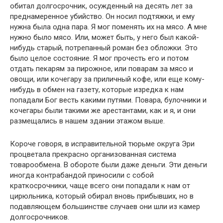
обитал долгосрочник, осужденный на десять лет за
преднамеренное убийство. Он носил подтяжки, и ему
нужна была одна пара. Я мог поменять их на мясо. А мне
нужно было мясо. Или, может быть, у него был какой-
нибудь старый, потрепанный роман без обложки. Это
было целое состояние. Я мог прочесть его и потом
отдать пекарям за пирожное, или поварам за мясо и
овощи, или кочегару за приличный кофе, или еще кому-
нибудь в обмен на газету, которые изредка к нам
попадали Бог весть какими путями. Повара, булочники и
кочегары были такими же арестантами, как и я, и они
размещались в нашем здании этажом выше.
Короче говоря, в исправительной тюрьме округа Эри
процветала прекрасно организованная система
товарообмена. В обороте были даже деньги. Эти деньги
иногда контрабандой приносили с собой
краткосрочники, чаще всего они попадали к нам от
цирюльника, который обирал вновь прибывших, но в
подавляющем большинстве случаев они шли из камер
долгосрочников.