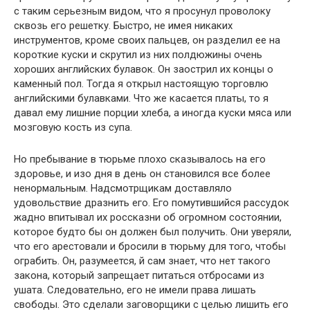
с таким серьезным видом, что я просунул проволоку
сквозь его решетку. Быстро, не имея никаких
инструментов, кроме своих пальцев, он разделил ее на
короткие куски и скрутил из них полдюжины очень
хороших английских булавок. Он заострил их концы о
каменный пол. Тогда я открыл настоящую торговлю
английскими булавками. Что же касается платы, то я
давал ему лишние порции хлеба, а иногда куски мяса или
мозговую кость из супа.
Но пребывание в тюрьме плохо сказывалось на его
здоровье, и изо дня в день он становился все более
ненормальным. Надсмотрщикам доставляло
удовольствие дразнить его. Его помутившийся рассудок
жадно впитывал их россказни об огромном состоянии,
которое будто бы он должен был получить. Они уверяли,
что его арестовали и бросили в тюрьму для того, чтобы
ограбить. Он, разумеется, й сам знает, что нет такого
закона, который запрещает питаться отбросами из
ушата. Следовательно, его не имели права лишать
свободы. Это сделали заговорщики с целью лишить его