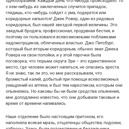
однообразием. Каждый день что-нибудь происходило: то
с кем-нибудь из заключенных случится припадок;
глядишь, кто-нибудь сойдет с ума, подерется или
коридорные напьются! Джек Ровер, один из рядовых
коридорных, был нашей звездой первой величины. Это
заядлый бродяга, профессионал, продувная бестия, и
поэтому он пользовался всевозможными поблажками
надсмотрщиков, облеченных властью. Джо Питсбург,
который был вторым коридорным, обычно звал Джека
Ровера на свои попойки, и у этой парочки была
поговорка, что тюрьма округа Эри – это единственное
место, где человек может напиться, не опасаясь ареста.
Я не знаю, так ли это, но мне рассказывали, что
бромистый калий, добытый при помощи всевозможных
ухищрений из аптеки, и был тем наркотиком, которым они
опьянялись. Но каковы бы ни были средства опьянения,
мне доподлинно известно, что они добывали таковые и
время от времени напивались.
Наше отделение было настоящим притоном, его
наполняла всякая мразь, отщепенцы общества, подонки,
отбросы. Здесь были потомственные бездельники,