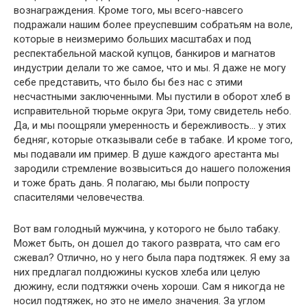
вознаграждения. Кроме того, мы всего-навсего
подражали нашим более преуспевшим собратьям на воле,
которые в неизмеримо больших масштабах и под
респектабельной маской купцов, банкиров и магнатов
индустрии делали то же самое, что и мы. Я даже не могу
себе представить, что было бы без нас с этими
несчастными заключенными. Мы пустили в оборот хлеб в
исправительной тюрьме округа Эри, тому свидетель небо.
Да, и мы поощряли умеренность и бережливость… у этих
бедняг, которые отказывали себе в табаке. И кроме того,
мы подавали им пример. В душе каждого арестанта мы
зародили стремление возвыситься до нашего положения
и тоже брать дань. Я полагаю, мы были попросту
спасителями человечества.
Вот вам голодный мужчина, у которого не было табаку.
Может быть, он дошел до такого разврата, что сам его
сжевал? Отлично, но у него была пара подтяжек. Я ему за
них предлагал полдюжины кусков хлеба или целую
дюжину, если подтяжки очень хороши. Сам я никогда не
носил подтяжек, но это не имело значения. За углом