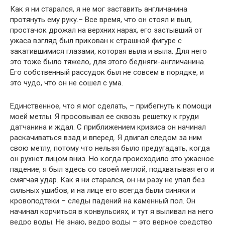
Как я ни старался, я не мог заставить англичанина
протянуть ему руку.– Все время, что он стоял и выл,
простачок дрожал на верхних нарах, его застывший от
ужаса взгляд был прикован к страшной фигуре с
закатившимися глазами, которая выла и выла. Для него
это тоже было тяжело, для этого бедняги-англичанина.
Его собственный рассудок был не совсем в порядке, и
это чудо, что он не сошел с ума.
Единственное, что я мог сделать, – прибегнуть к помощи
моей метлы. Я просовывал ее сквозь решетку к груди
датчанина и ждал. С приближением кризиса он начинал
раскачиваться взад и вперед. Я двигал следом за ним
свою метлу, потому что нельзя было предугадать, когда
он рухнет лицом вниз. Но когда происходило это ужасное
падение, я был здесь со своей метлой, подхватывая его и
смягчая удар. Как я ни старался, он ни разу не упал без
сильных ушибов, и на лице его всегда были синяки и
кровоподтеки – следы падений на каменный пол. Он
начинал корчиться в конвульсиях, и тут я выливал на него
ведро воды. Не знаю, ведро воды – это верное средство