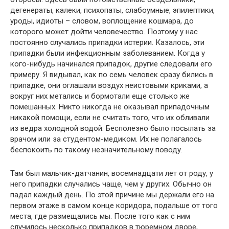
дегенераты, калеки, психопаты, слабоумные, эпилептики,
уроды, идиоты – словом, воплощение кошмара, до
которого может дойти человечество. Поэтому у нас
постоянно случались припадки истерии. Казалось, эти
припадки были инфекционным заболеванием. Когда у
кого-нибудь начинался припадок, другие следовали его
примеру. Я видывал, как по семь человек сразу бились в
припадке, они оглашали воздух неистовыми криками, а
вокруг них метались и бормотали еще столько же
помешанных. Никто никогда не оказывал припадочным
никакой помощи, если не считать того, что их обливали
из ведра холодной водой. Бесполезно было посылать за
врачом или за студентом-медиком. Их не полагалось
беспокоить по такому незначительному поводу.
Там был мальчик-датчанин, восемнадцати лет от роду, у
него припадки случались чаще, чем у других. Обычно он
падал каждый день. По этой причине мы держали его на
первом этаже в самом конце коридора, подальше от того
места, где размещались мы. После того как с ним
случилось несколько припадков в тюремном дворе,