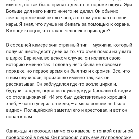
или нет, но так было принято делать в тюрьме округа Эри.
Больше для него никто ничего не делал. Он обычно
лежал промокший около часа, а потом уползал на свои
нары. Я знал, что лучше не бежать за помощью к охране.
В конце концов, что такое человек в припадке?
В соседней камере жил странный тип – мужчина, который
получил шестьдесят дней за то, что съел помои из ушата
в цирке Барнама, во всяком случае, он излагал свою
историю именно так. Голова у него была не совсем в
порядке, но первое время он был тих и скромен. Все, что
с ним случилось, произошло именно так, как он
рассказывал. Он заблудился где-то возле цирка и,
будучи голоден, подошел к ушату, куда бросали объедки
со стола циркачей. «И это был действительно хороший
хлеб, – часто уверял он меня, – а мяса совсем не было
видно». Полицейский заметил его и арестовал, и вот он
попал к нам.
Однажды я проходил мимо его камеры с тонкой стальной
проволокой в руках. Он попросил дать ему эту проволоку