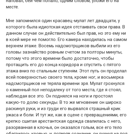
наповал, бей чем попало, одним словом, уложи его на
месте.
Мне запомнился один красавец-мулат лет двадцати, у
которого была идиотская идея отстаивать свои права. В
данном случае он действительно был прав, но это ему ни
в коей мере не помогло. Его камера находилась на самом
верхнем этаже. Восемь надсмотрщиков выбили из его
головы зазнайство ровным счетом за полторы минуты,
потому что этого времени было достаточно, чтобы
протащить его до конца коридора и спустить с пятого
этажа вниз по стальным ступеням. Этот путь он проделал
всей поверхностью своего тела, кроме ног, и восьмерка
надсмотрщиков не теряла времени зря. Мулат грохнулся
о каменный пол неподалеку от того места, где я стоял,
наблюдая все это. Он поднялся на ноги и простоял
какую-то долю секунды. В то же мгновение он широко
раскинул руки, и из груди его вырвался страшный крик
ужаса и боли. И тут же, как в сцене с превращениями, его
крепко сшитая арестантская одежда свалилась с него,
разорванная в клочья, он оказался голым, все его тело
обагрилось кровью, и, потеряв сознание, он рухнул на пол