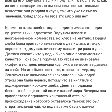
всегда его получали, а если и получали, то после того, как
из него предварительно вываривали все питательные
вещества: они уходили в «суп», так что уже не имело
значения, попадалось ли тебе это мясо или нет.
Кроме того, эта хлебно-водяная диета имела еще один
существенный недостаток. Воду нам давали в
неограниченном количестве, но хлеба не хватало. Порция
хлеба была примерно величиной с два кулака, и такую
порцию каждому заключенному давали три раза в день.
Должен сказать, что у воды было одно положительное
качество – она была горячая. По утрам ее именовали
«кофе», в полдень величали «супом», а вечером выдавали
за «чай». Но это была все та же, старая как мир, вода.
Заключенные называли ее «заколдованной» водой.
Утром она была черной, потому что ее кипятили с
поджаренными корками хлеба. Днем ее подавали
бесцветной с щепоткой соли и каплей жира. Вечером она
приобретала багрянисто-каштановый оттенок,
происхождение которого оставалось тайной; это был
отвратительный чай, но вода все же была отменно
горяча.