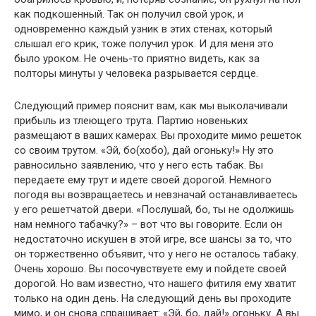
как подкошенный. Так он получил свой урок, и
одновременно каждый узник в этих стенах, который
слышал его крик, тоже получил урок. И для меня это
было уроком. Не очень-то приятно видеть, как за
полторы минуты у человека разрывается сердце.
Следующий пример пояснит вам, как мы выколачивали
прибыль из тлеющего трута. Партию новеньких
размещают в ваших камерах. Вы проходите мимо решеток
со своим трутом. «Эй, бо(хобо), дай огоньку!» Ну это
равносильно заявлению, что у него есть табак. Вы
передаете ему трут и идете своей дорогой. Немного
погодя вы возвращаетесь и невзначай останавливаетесь
у его решетчатой двери. «Послушай, бо, ты не одолжишь
нам немного табачку?» – вот что вы говорите. Если он
недостаточно искушен в этой игре, все шансы за то, что
он торжественно объявит, что у него не осталось табаку.
Очень хорошо. Вы посочувствуете ему и пойдете своей
дорогой. Но вам известно, что нашего фитиля ему хватит
только на один день. На следующий день вы проходите
мимо, и он снова спрашивает: «Эй, бо, дай!» огоньку. А вы