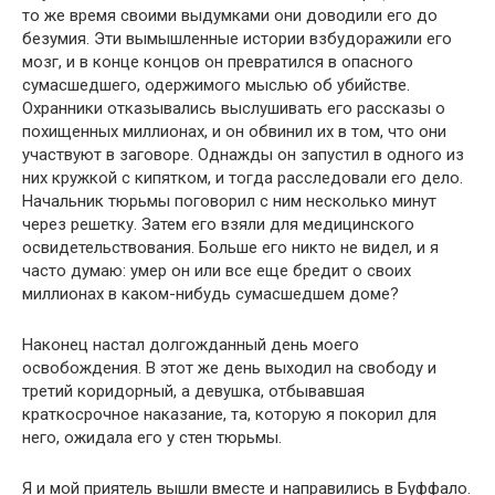
то же время своими выдумками они доводили его до
безумия. Эти вымышленные истории взбудоражили его
мозг, и в конце концов он превратился в опасного
сумасшедшего, одержимого мыслью об убийстве.
Охранники отказывались выслушивать его рассказы о
похищенных миллионах, и он обвинил их в том, что они
участвуют в заговоре. Однажды он запустил в одного из
них кружкой с кипятком, и тогда расследовали его дело.
Начальник тюрьмы поговорил с ним несколько минут
через решетку. Затем его взяли для медицинского
освидетельствования. Больше его никто не видел, и я
часто думаю: умер он или все еще бредит о своих
миллионах в каком-нибудь сумасшедшем доме?
Наконец настал долгожданный день моего
освобождения. В этот же день выходил на свободу и
третий коридорный, а девушка, отбывавшая
краткосрочное наказание, та, которую я покорил для
него, ожидала его у стен тюрьмы.
Я и мой приятель вышли вместе и направились в Буффало.