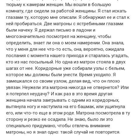
тюрьму к камерам женщин. Мы вошли в большую
комнату, где сидели за работой женщины. Я стал искать
глазами ту, которую мне описали. Я обнаружил ее и стал к
ней пробираться. Две матроны с ястребиными глазами
были начеку. Я держал письмо в ладони и
многозначительно посмотрел на женщину, чтобы
определить, знает ли она о моем намерении. Она знала,
что у меня для нее что-то есть, она, вероятно, ожидала
послания с момента нашего прихода и старалась угадать,
кто из нас посыльный. Но одна из матрон стояла в двух
шагах от нее. Коридорные уже собирали узлы с бельем,
которое мы должны были унести. Время уходило. Я
замешкался со своим узлом, делая вид, что он плохо
увязан. Неужели эта матрона никогда не отвернется? Или
я потерпел неудачу? И как раз в это время другая
женщина начала заигрывать с одним из коридорных,
вытянула ногу и наступила на его башмак, или ущипнула
его, или что-то еще в этом роде. Матрона посмотрела в ту
сторону и резко ее осадила. Не знаю, было ли это
специально придумано, чтобы отвлечь внимание
матроны, но я знал одно: такой случай не повторится.