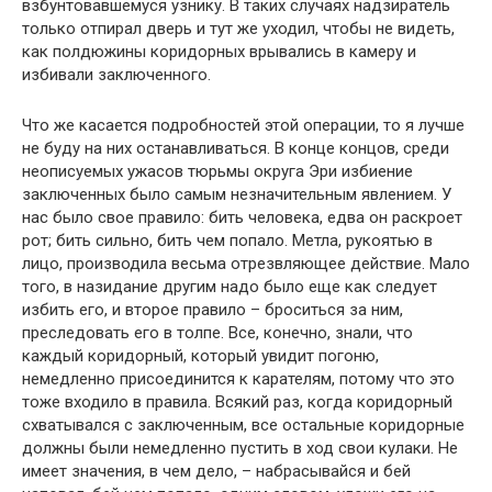
взбунтовавшемуся узнику. В таких случаях надзиратель
только отпирал дверь и тут же уходил, чтобы не видеть,
как полдюжины коридорных врывались в камеру и
избивали заключенного.
Что же касается подробностей этой операции, то я лучше
не буду на них останавливаться. В конце концов, среди
неописуемых ужасов тюрьмы округа Эри избиение
заключенных было самым незначительным явлением. У
нас было свое правило: бить человека, едва он раскроет
рот; бить сильно, бить чем попало. Метла, рукоятью в
лицо, производила весьма отрезвляющее действие. Мало
того, в назидание другим надо было еще как следует
избить его, и второе правило – броситься за ним,
преследовать его в толпе. Все, конечно, знали, что
каждый коридорный, который увидит погоню,
немедленно присоединится к карателям, потому что это
тоже входило в правила. Всякий раз, когда коридорный
схватывался с заключенным, все остальные коридорные
должны были немедленно пустить в ход свои кулаки. Не
имеет значения, в чем дело, – набрасывайся и бей