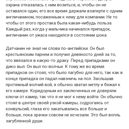
охрана отказалась с ним возиться, и, чтобы он не
оставался один, его все время держали взаперти с одним
англичанином, посаженным к нему для компании. Не то
чтобы от этого простака была какая-нибудь польза.
Каждый раз, когда у мальчика начинался припадок,
англичанин от ужаса находился в состоянии шока.
Датчанин не знал ни слова по-английски. Он был
крестьянским парнем и получил девяносто дней за то,
что ввязался в какую-то драку. Перед припадками он
дико выл. Он выл по-волчьи. К тому же во время
припадков он стоял, что было пагубно для него, так как в
конце припадка он падал навзничь на пол. Заслышав
протяжный волчий вой, я обычно хватал метлу и бежал к
его камере. Коридорным из заключенных не доверяли
ключи от камер, так что я не мог к нему войти. Он обычно
стоял в центре своей узкой камеры, содрогаясь от
конвульсий, глаза его закатывались все больше и
больше, пока зрачки совсем не исчезали. Это был вопль
загубленной души.