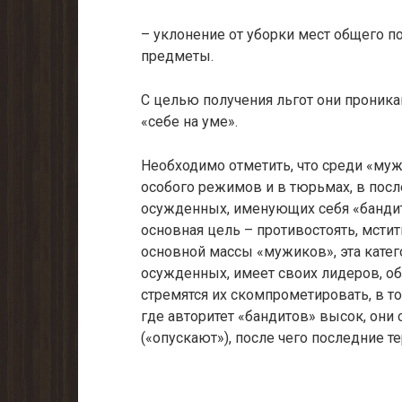
– уклонение от уборки мест общего 
предметы.
С целью получения льгот они проник
«себе на уме».
Необходимо отметить, что среди «муж
особого режимов и в тюрьмах, в пос
осужденных, именующих себя «бандит
основная цель – противостоять, мстит
основной массы «мужиков», эта катег
осужденных, имеет своих лидеров, о
стремятся их скомпрометировать, в т
где авторитет «бандитов» высок, он
(«опускают»), после чего последние т