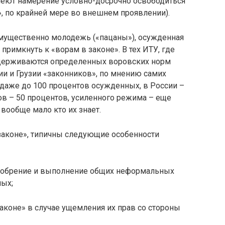
меют намерение условно-досрочно освободиться
», по крайней мере во внешнем проявлении).
еимущественно молодежь («пацаны»), осужденная
 примкнуть к «ворам в законе». В тех ИТУ, где
идерживаются определенных воровских норм
и и Грузии «законников», по мнению самих
 даже до 100 процентов осужденных, в России –
ов – 50 процентов, усиленного режима – еще
вообще мало кто их знает.
законе», типичны следующие особенности
добрение и выполнение общих неформальных
ных;
аконе» в случае ущемления их прав со стороны