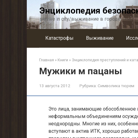
Перейти
Энциклопедия безопас
к
контенту
survive in city/выживание в городе
Катастрофы
Выживание
Иссл
Главная
»
Книги
»
Энциклопедия преступлений и кат
Мужики м пацаны
13 августа 2012
Рубрика:
Символика тюрем
Это лица, занимающие обособленное
неформальным объединениям осужден
неоднородны. Многие из них, особенн
вступают в актив ИТК, хорошо работа