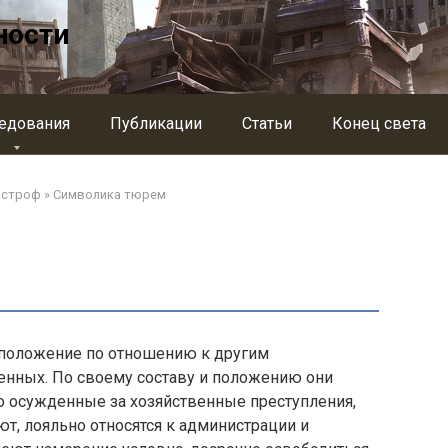
ности
едования
Публикации
Статьи
Конец света
астроф
»
Символика тюрем
 положение по отношению к другим
ных. По своему составу и положению они
о осужденные за хозяйственные преступления,
ют, лояльно относятся к администрации и