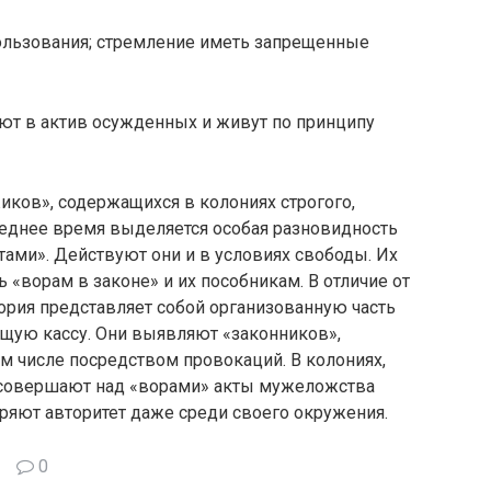
пользования; стремление иметь запрещенные
ают в актив осужденных и живут по принципу
иков», содержащихся в колониях строгого,
леднее время выделяется особая разновидность
ами». Действуют они и в условиях свободы. Их
ь «ворам в законе» и их пособникам. В отличие от
ория представляет собой организованную часть
бщую кассу. Они выявляют «законников»,
ом числе посредством провокаций. В колониях,
и совершают над «ворами» акты мужеложства
еряют авторитет даже среди своего окружения.
0