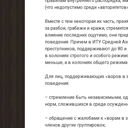
правилам внутреннего распорядка, и
(что недопустимо среди «авторитетов
Вместе с тем некоторая их часть, пр
за разбои, грабежи и кражи, стремится
влияние последних ощутимо, они пр
поведения. Причем в ИТУ Средней Ази
преступников, поддерживают до 80 и
в колониях строгого и особого режим
меньше, а в колониях общего режима 
Для лиц, поддерживающих «воров в 
поведения:
– стремление быть независимыми, о
норм, сложившихся в среде осужден
– обращение с жалобами к «ворам в з
членов других группировок;