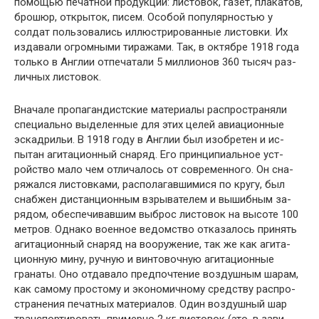
помощью печатной продукции: листовок, газет, плака­тов,
брошюр, открыток, писем. Особой популярностью у
солдат пользовались иллюстрированные листовки. Их
издавали огромными тиражами. Так, в октябре 1918 года
только в Англии отпечатали 5 миллионов 360 тысяч раз­
личных листовок.
Вначале пропагандистские материалы распространя­ли
специально выделенные для этих целей авиационные
эскадрильи. В 1918 году в Англии был изобретен и ис­
пытан агитационный снаряд. Его принципиальное уст­
ройство мало чем отличалось от современного. Он сна­
ряжался листовками, располагавшимися по кругу, был
снабжен дистанционным взрывателем и вышибным за­
рядом, обеспечивавшим выброс листовок на высоте 100
метров. Однако военное ведомство отказалось принять
агитационный снаряд на вооружение, так же как агита­
ционную мину, ручную и винтовочную агитационные
гранаты. Оно отдавало предпочтение воздушным шарам,
как самому простому и экономичному средству распро­
странения печатных материалов. Один воздушный шар