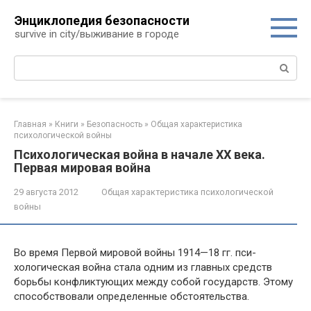
Перейти
Энциклопедия безопасности
к
survive in city/выживание в городе
контенту
Поиск:
Главная
»
Книги
»
Безопасность
»
Общая характеристика
психологической войны
Психологическая война в начале XX века.
Первая мировая война
29 августа 2012
Общая характеристика психологической
войны
Во время Первой мировой войны 1914—18 гг. пси­
хологическая война стала одним из главных средств
борь­бы конфликтующих между собой государств. Этому
спо­собствовали определенные обстоятельства.