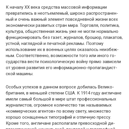
К началу XX века средства массовой информации
превратились в неотъемлемый, широко распространен­
ный и очень важный элемент повседневной жизни всех
экономически развитых стран мира. Торговля, полити­ка,
культура, общественная жизнь уже не могли нормаль­но
функционировать без газет, журналов, брошюр, пла­катов,
устной, наглядной и печатной рекламы. Поэтому
использование их в военных целях оказалось неизбеж­
ным. Соответственно, возможности того или иного го­
сударства вести психологическую войну прямо зависели
от уровня развития его информационно-пропагандист­
ской машины.
Особых успехов в данном вопросе добилась Велико­
британия, в меньшей степени США. К 1914 году анг­личане
имели самый большой в мире штат профессиональ­ных
журналистов, огромное количество так называемых
«коммерческих агентов» по всему свету, множество
хорошо оснащенных типографий и отличную прессу.
Кроме того, англичане располагали превосходной ди­