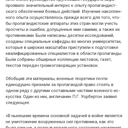
проявило значительный интерес к опыту пропагандист­
ского обеспечения боевых действий. Изучение накоплен­
ного опыта осуществлялось прежде всего для того, что­
бы пропагандистские аппараты этих стран могли учесть
просчеты и ошибки, допущенные ими самими, а также их
противниками. Были написаны десятки исследований,
созданы специальные кафедры во многих университетах,
которые в широких масштабах приступили к подготовке
квалифицированных специалистов в области пропаган­ды.
Были собраны обширные коллекции листовок, газет,
текстов передач громкоговорящих установок.
Обобщив эти материалы, военные теоретики почти
единодушно признали за пропагандой право стоять в
одном ряду с другими составными частями военного ис­
кусства. Один из них, англичанин П.Г. Уорбертон за­явил
следующее:
«В нынешние времена основной задачей в войне яв­ляется
не уничтожение вооруженных сил противника, как это
было раньше, а подрыв морального состояния населения