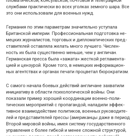
пломатической, консульской, почтовой и телеграфной
службами практически во всех уголках земного шара. Все
это они использовали для военных нужд.
Германия по этим параметрам значительно уступала
Британской империи. Профессиональная подготовка не­
мецких журналистов, торговых и дипломатических пред­
ставителей оставляла желать много лучшего. Числен­
ность их была существенно меньше, чем у англичан.
Германская пресса была «зажата» жесткой регламента­
цией и цензурой. Кроме того, в немецких информацион­
ных агентствах и органах печати процветал бюрокра­тизм.
С самого начала боевых действий англичане захва­тили
инициативу в области психологической войны. Они
показали пример хорошей координации военно-поли­
тических мероприятий с пропагандой, наладили эффек­
тивное взаимодействие политиков, военных руководите­
лей и представителей прессы (американцы даже в период
Второй мировой войны, имея систему государственного
управления с более гибкой и менее сложной структурой,