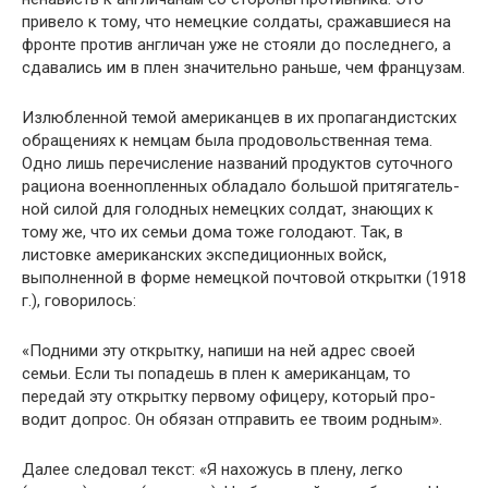
привело к тому, что немецкие солдаты, сражавшиеся на
фронте против англичан уже не стояли до последнего, а
сдавались им в плен значительно раньше, чем францу­зам.
Излюбленной темой американцев в их пропагандист­ских
обращениях к немцам была продовольственная тема.
Одно лишь перечисление названий продуктов суточного
рациона военнопленных обладало большой притягатель­
ной силой для голодных немецких солдат, знающих к
тому же, что их семьи дома тоже голодают. Так, в
листовке американских экспедиционных войск,
выполненной в форме немецкой почтовой открытки (1918
г.), говори­лось:
«Подними эту открытку, напиши на ней адрес своей
семьи. Если ты попадешь в плен к американцам, то
передай эту открытку первому офицеру, который про­
водит допрос. Он обязан отправить ее твоим родным».
Далее следовал текст: «Я нахожусь в плену, легко