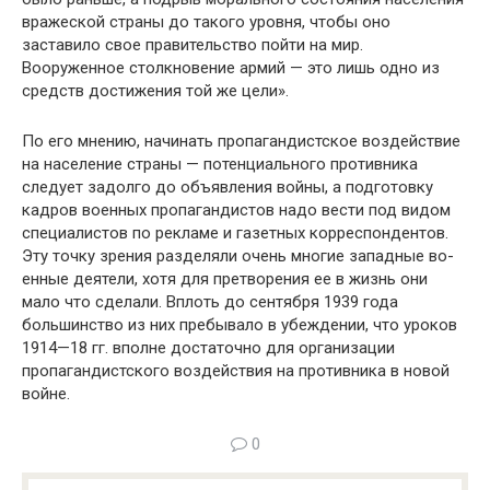
вражеской страны до такого уровня, что­бы оно
заставило свое правительство пойти на мир.
Вооруженное столкновение армий — это лишь одно из
средств достижения той же цели».
По его мнению, начинать пропагандистское воздей­ствие
на население страны — потенциального против­ника
следует задолго до объявления войны, а подготов­ку
кадров военных пропагандистов надо вести под видом
специалистов по рекламе и газетных корреспондентов.
Эту точку зрения разделяли очень многие западные во­
енные деятели, хотя для претворения ее в жизнь они
мало что сделали. Вплоть до сентября 1939 года
большинство из них пребывало в убеждении, что уроков
1914—18 гг. вполне достаточно для организации
пропагандистского воздействия на противника в новой
войне.
0