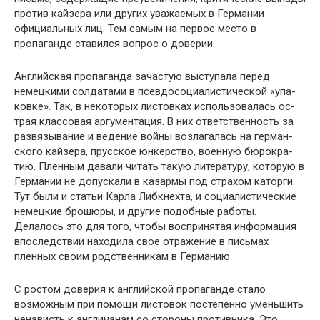
против кайзера или других уважаемых в Германии
официальных лиц. Тем самым на первое ме­сто в
пропаганде ставился вопрос о доверии.
Английская пропаганда зачастую выступала перед
немецкими солдатами в псевдосоциалистической «упа­
ковке». Так, в некоторых листовках использовалась ос­
трая классовая аргументация. В них ответственность за
развязывание и ведение войны возлагалась на герман­
ского кайзера, прусское юнкерство, военную бюрокра­
тию. Пленным давали читать такую литературу, кото­рую в
Германии не допускали в казармы под страхом каторги.
Тут были и статьи Карла Либкнехта, и социа­листические
немецкие брошюры, и другие подобные ра­боты.
Делалось это для того, чтобы воспринятая инфор­мация
впоследствии находила свое отражение в письмах
пленных своим родственникам в Германию.
С ростом доверия к английской пропаганде стало
возможным при помощи листовок постепенно уменьшить
ненависть к англичанам со стороны противника. Это