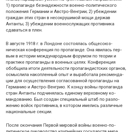
1) пропаганде безнадежности военно-политиче­ского
положения Германии и Австро-Венгрии; 2) убеж­дении
граждан этих стран в несокрушимой мощи держав
Антанты; 3) убеждении военнослужащих противника
сдаваться в плен.
В августе 1918 г. в Лондоне состоялась общесоюз­
ническая конференция по пропаганде. Она явилась пер­
вым в истории международным форумом по теории и
практике пропаганды в военных целях. Конференция
обобщила итоги деятельности пропагандистских органов,
осмыслила накопленный опыт и выработала рекоменда­
ции для осуществления согласованной пропаганды на
Германию и Австро-Венгрию. К концу войны пропаган­да
стран Антанты подчинялась единому верховному ко­
мандованию. Был создан специальный штаб по разло­
жению войск противника, в котором имелись различные
национальные секции.
После окончания Первой мировой войны военно-по­
литическое руководство крупнейших государств мира