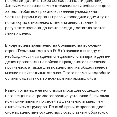
не смогли достичь такой согласованности действий).
Английское правительство в течение всей войны следи­ло
за тем, чтобы все правительственные учреждения,
частные фирмы и органы прессы проводили одну и ту же
политику по отношению к тем или иным странам. В
результате пропаганда почти всегда достигала постав­
ленных целей.
В ходе войны правительства большинства воюющих
стран (Германия только в i918 г.) пришли к выводу о
необходимости создания специального аппарата для ве­
дения пропаганды на войска и гражданское население
противника, а также для воздействия на общественное
мнение в нейтральных странах. С того времени подоб­ные
органы существуют во всех крупных армиях мира.
Радио тогда еще не использовалось для общедоступ­
ного вещания, а громкоговорящие установки были слиш­
ком примитивны и по своей эффективности мало чем
отличались от рупоров. По этой причине пропагандист­
ское воздействие осуществлялось, главным образом, с