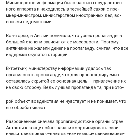
Министерство информации было частью государствен­
ного аппарата и находилось в теснейшей связи с пре­
мьер-министром, министерством иностранных дел, во­
енными ведомствами.
Во-вторых, в Англии понимали, что успех пропаган­ды в
большой степени зависит от ее массовости. Поэто­му
англичане не жалели денег на пропаганду, считая, что все
издержки окупятся сторицей.
В-третьих, министерству информации удалось так
организовать пропаганду, что для пропагандируемых
оставалась скрытой ее основная цель — привлечение их
на свою сторону. Ведь лучшая пропаганда та, при кото-
рой объект воздействия не чувствует и не понимает, что
его обрабатывают.
Разрозненные сначала пропагандистские органы стран
Антанты к концу войны начали координировать свои
планы, наращивая усилия на трех главных направ­лениях: