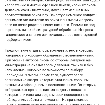
ся в английских лагерях, своим родственникам. Благо­даря
изобретению в Англии офсетной печати, копии их писем
делались очень тщательно, даже цвет чернил в них
соответствовал оригиналу. Зачастую немецкие солдаты
принимали эти листовки за оригиналы писем и пересы­
лали по почте родственникам пленного. Письма не под­
вергались никакой литературной обработке. Их пропа­
гандистское значение заключалось в соответствующей
подборке писем.
Предпочтение отдавалось, во-первых, тем, в кото­рых
говорилось о хорошем обращении с военнопленны­ми.
При этом на авторов писем со стороны лагерной ад­
министрации не оказывалось давления, так как и без
него имелись широкие возможности по выбору
необходимых писем. Кроме того, существовали
специальные лагеря, которые отличались хорошим
питанием и обращением с военнопленными. Во-вторых,
отбирали, как правило, письма рядовых солдат, в
которых они излагали родным свои повседневные
наблюдения, заботы и пожелания. Не принимались
письма, содержащие преувеличения, кри­тические выпады