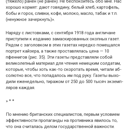
(тяжело) ранен (не ранен). Не беспокойтесь обо мне. Нас
хорошо кормят: дают говядину, белый хлеб, кар­тофель,
бобы и горох, сливки, кофе, молоко, масло, табак и т.п.
(ненужное зачеркнуть)».
Наряду с листовками, с сентября 1918 года англича­не
приступили к изданию замаскированных окопных га­зет.
Рядом с заголовком в этих газетах нередко поме­щался
портрет кайзера, а также проставлялась цена — 10
пфеннигов (рис. 35). Эти газеты представляли собой
великолепный материал для чтения немецким солдатам,
которые, чтобы хоть как-то скоротать время, читали аб­
солютно все, что попадалось им под руку. Газеты выхо­
дили еженедельно, тиражом от 250 до 500 тысяч экземп­
ляров каждая.
» * *
По мнению британских специалистов, первым усло­вием
эффективности пропаганды на противника явилось то,
что она считалась делом государственной важности.