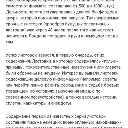
транспортировать примерно 2 кг листовок (это, в зави­
симости от формата, составляло от 500 до 1000 штук).
Дальность полета регулировалась длиной бикфордова
шнура, который поджигали при запуске. Так называе­мые
срочные листовки (прообраз будущих оперативных
листовок) уже через 48 часов после того как их текст
написали в Лондоне попадали в руки к немецким солда­
там.
Успех листовок зависел, в первую очередь, от их
содержания. Листовки, в которых содержались «голые»
призывы, покровительственные нравоучения или клеве­та,
были обречены на неудачу. Интерес вызывали лис­товки,
содержавшие деловую информацию (например, советы
как перейти линию фронта, сообщения о судьбе боевых
товарищей, об условиях заключения мира, о по­
слевоенном переустройстве), а также веселые истории,
сплетни, карикатуры и анекдоты.
Содержание первой из известных серий листовок
составили письма немецких военнопленных, находивших­